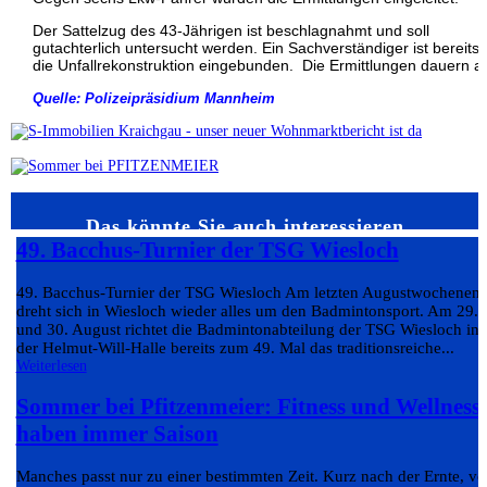
Der Sattelzug des 43-Jährigen ist beschlagnahmt und soll
gutachterlich untersucht werden. Ein Sachverständiger ist bereits 
die Unfallrekonstruktion eingebunden. Die Ermittlungen dauern a
Quelle: Polizeipräsidium Mannheim
Das könnte Sie auch interessieren…
49. Bacchus-Turnier der TSG Wiesloch
49. Bacchus-Turnier der TSG Wiesloch Am letzten Augustwochenen
dreht sich in Wiesloch wieder alles um den Badmintonsport. Am 29.
und 30. August richtet die Badmintonabteilung der TSG Wiesloch in
der Helmut-Will-Halle bereits zum 49. Mal das traditionsreiche...
Weiterlesen
Sommer bei Pfitzenmeier: Fitness und Wellness
haben immer Saison
Manches passt nur zu einer bestimmten Zeit. Kurz nach der Ernte, v