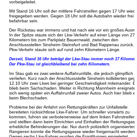
vorbeigeleitet.
Mit Stand 16 Uhr soll der mittlere Fahrstreifen gegen 17 Uhr wied
freigegeben werden. Gegen 18 Uhr soll die Autobahn wieder frei
befahrbar sein.
Der Rückstau war immens und hat nach wie vor ein großes Ausm
In der Spitze staute sich der Lkw-Verkehr auf einer Länge von 27
Kilometern bis zum Parkplatz Bauernwald, zwischen den
Anschlussstellen Sinsheim-Steinsfurt und Bad Rappenau zurück. 
Pkw-Verkehr staute sich auf rund zehn Kilometern Länge.
Derzeit, Stand 16 Uhr beträgt der Lkw-Stau immer noch 17 Kilomete
Der Pkw-Stau ist gleichbleibend bei zehn Kilometern.
Im Stau gab es zwei weitere Auffahrunfälle, die jedoch glimpflich
verliefen. Kurz nach der Anschlussstelle Sinsheim kollidierten geg
12.10 Uhr zwei Lkws bei geringer Geschwindigkeit miteinander. E
blieb beim Sachschaden. Weiter in Richtung Mannheim ereignete
sich wenig später ein Auffahrunfall zweier Autos. Auch hier blieb e
beim Blechschaden.
Probleme bei der Anfahrt von Rettungskräften zur Unfallstelle
bereiteten rücksichtlose Lkw-Fahrer. Um schneller vorwärts zu
kommen, fuhren sie verbotenerweise auf dem linken Fahrstreifen
und stellten dann beim Einrichten und Einhalten der Rettungsgas
erhebliche Behinderungen dar. Nur durch polizeilich organisiertes
Rangieren konnte die Rettungsgasse wieder freigemacht werden.
Gegen sechs Lkw-Fahrer wurden die Ermittlungen eingeleitet.