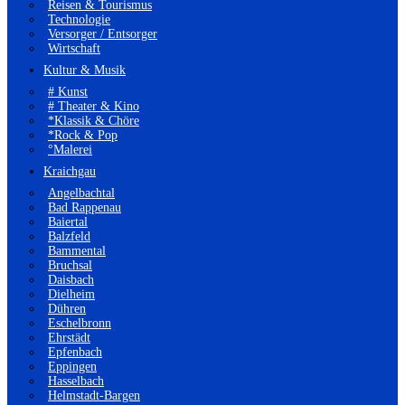
Reisen & Tourismus
Technologie
Versorger / Entsorger
Wirtschaft
Kultur & Musik
# Kunst
# Theater & Kino
*Klassik & Chöre
*Rock & Pop
°Malerei
Kraichgau
Angelbachtal
Bad Rappenau
Baiertal
Balzfeld
Bammental
Bruchsal
Daisbach
Dielheim
Dühren
Eschelbronn
Ehrstädt
Epfenbach
Eppingen
Hasselbach
Helmstadt-Bargen