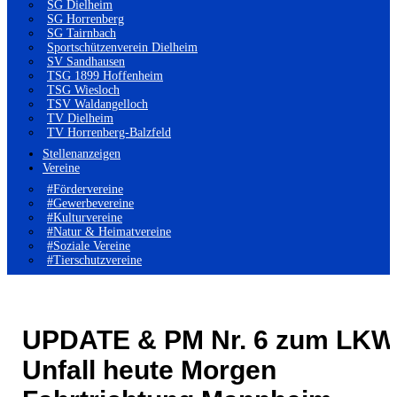
SG Dielheim
SG Horrenberg
SG Tairnbach
Sportschützenverein Dielheim
SV Sandhausen
TSG 1899 Hoffenheim
TSG Wiesloch
TSV Waldangelloch
TV Dielheim
TV Horrenberg-Balzfeld
Stellenanzeigen
Vereine
#Fördervereine
#Gewerbevereine
#Kulturvereine
#Natur & Heimatvereine
#Soziale Vereine
#Tierschutzvereine
UPDATE & PM Nr. 6 zum LKW
Unfall heute Morgen