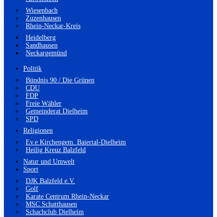
Wiesenbach
Zuzenhausen
Rhein-Neckar-Kreis
Heidelberg
Sandhausen
Neckargemünd
Politik
Bündnis 90 / Die Grünen
CDU
FDP
Freie Wähler
Gemeinderat Dielheim
SPD
Religionen
Ev.e Kirchengem. Baiertal-Dielheim
Heilig Kreuz Balzfeld
Natur und Umwelt
Sport
DJK Balzfeld e.V.
Golf
Karate Centrum Rhein-Neckar
MSC Schatthausen
Schachclub Dielheim