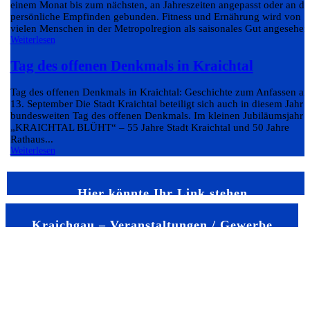
einem Monat bis zum nächsten, an Jahreszeiten angepasst oder an da
persönliche Empfinden gebunden. Fitness und Ernährung wird von
vielen Menschen in der Metropolregion als saisonales Gut angesehen.
Weiterlesen
Tag des offenen Denkmals in Kraichtal
Tag des offenen Denkmals in Kraichtal: Geschichte zum Anfassen a
13. September Die Stadt Kraichtal beteiligt sich auch in diesem Jahr
bundesweiten Tag des offenen Denkmals. Im kleinen Jubiläumsjahr
„KRAICHTAL BLÜHT“ – 55 Jahre Stadt Kraichtal und 50 Jahre
Rathaus...
Weiterlesen
Hier könnte Ihr Link stehen
Kraichgau – Veranstaltungen / Gewerbe