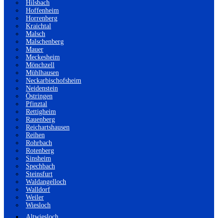
Hilsbach
Hoffenheim
Horrenberg
Kraichtal
Malsch
Malschenberg
Mauer
Meckesheim
Mönchzell
Mühlhausen
Neckarbischofsheim
Neidenstein
Östringen
Pfinztal
Rettigheim
Rauenberg
Reichartshausen
Reihen
Rohrbach
Rotenberg
Sinsheim
Spechbach
Steinsfurt
Waldangelloch
Walldorf
Weiler
Wiesloch
Altwiesloch