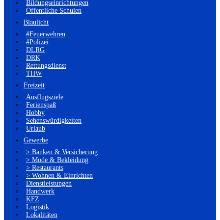
Bildungseinrichtungen
Öffentliche Schulen
Blaulicht
#Feuerwehren
#Polizei
DLRG
DRK
Rettungsdienst
THW
Freizeit
Ausflugsziele
Ferienspaß
Hobby
Sehenswürdigkeiten
Urlaub
Gewerbe
> Banken & Versicherung
> Mode & Bekleidung
> Restaurants
> Wohnen & Einrichten
Dienstleistungen
Handwerk
KFZ
Logistik
Lokalitäten