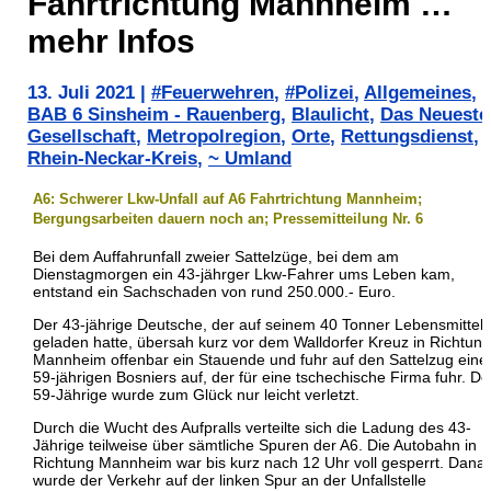
Fahrtrichtung Mannheim …
mehr Infos
13. Juli 2021
|
#Feuerwehren
,
#Polizei
,
Allgemeines
,
BAB 6 Sinsheim - Rauenberg
,
Blaulicht
,
Das Neueste
Gesellschaft
,
Metropolregion
,
Orte
,
Rettungsdienst
,
Rhein-Neckar-Kreis
,
~ Umland
A6: Schwerer Lkw-Unfall auf A6 Fahrtrichtung Mannheim;
Bergungsarbeiten dauern noch an; Pressemitteilung Nr. 6
Bei dem Auffahrunfall zweier Sattelzüge, bei dem am
Dienstagmorgen ein 43-jährger Lkw-Fahrer ums Leben kam,
entstand ein Sachschaden von rund 250.000.- Euro.
Der 43-jährige Deutsche, der auf seinem 40 Tonner Lebensmittel
geladen hatte, übersah kurz vor dem Walldorfer Kreuz in Richtung
Mannheim offenbar ein Stauende und fuhr auf den Sattelzug eine
59-jährigen Bosniers auf, der für eine tschechische Firma fuhr. De
59-Jährige wurde zum Glück nur leicht verletzt.
Durch die Wucht des Aufpralls verteilte sich die Ladung des 43-
Jährige teilweise über sämtliche Spuren der A6. Die Autobahn in
Richtung Mannheim war bis kurz nach 12 Uhr voll gesperrt. Dana
wurde der Verkehr auf der linken Spur an der Unfallstelle