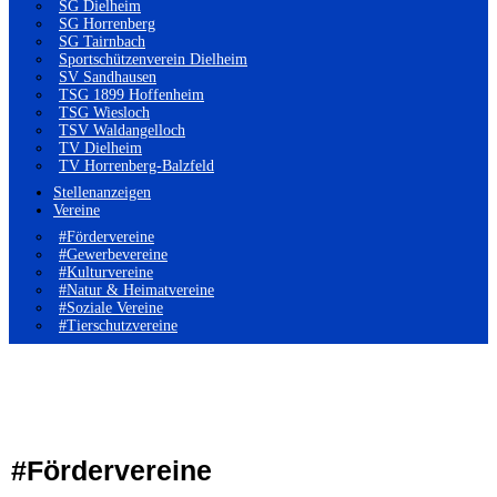
SG Dielheim
SG Horrenberg
SG Tairnbach
Sportschützenverein Dielheim
SV Sandhausen
TSG 1899 Hoffenheim
TSG Wiesloch
TSV Waldangelloch
TV Dielheim
TV Horrenberg-Balzfeld
Stellenanzeigen
Vereine
#Fördervereine
#Gewerbevereine
#Kulturvereine
#Natur & Heimatvereine
#Soziale Vereine
#Tierschutzvereine
#Fördervereine