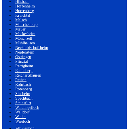
Hilsbach
Hoffenheim
Horrenberg
Kraichtal
Malsch
Malschenberg
Mauer
Meckesheim
Mönchzell
Mühlhausen
Neckarbischofsheim
Neidenstein
Östringen
Pfinztal
Rettigheim
Rauenberg
Reichartshausen
Reihen
Rohrbach
Rotenberg
Sinsheim
Spechbach
Steinsfurt
Waldangelloch
Walldorf
Weiler
Wiesloch
Altwiesloch