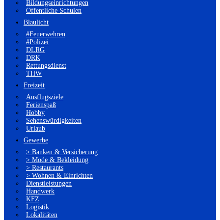
Bildungseinrichtungen
Öffentliche Schulen
Blaulicht
#Feuerwehren
#Polizei
DLRG
DRK
Rettungsdienst
THW
Freizeit
Ausflugsziele
Ferienspaß
Hobby
Sehenswürdigkeiten
Urlaub
Gewerbe
> Banken & Versicherung
> Mode & Bekleidung
> Restaurants
> Wohnen & Einrichten
Dienstleistungen
Handwerk
KFZ
Logistik
Lokalitäten