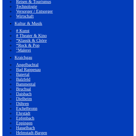
Reisen & Tourismus
Technologie
Versorger / Entsorger
Wirtschaft
Kultur & Musik
# Kunst
# Theater & Kino
*Klassik & Chöre
*Rock & Pop
°Malerei
Kraichgau
Angelbachtal
Bad Rappenau
Baiertal
Balzfeld
Bammental
Bruchsal
Daisbach
Dielheim
Dühren
Eschelbronn
Ehrstädt
Epfenbach
Eppingen
Hasselbach
Helmstadt-Bargen