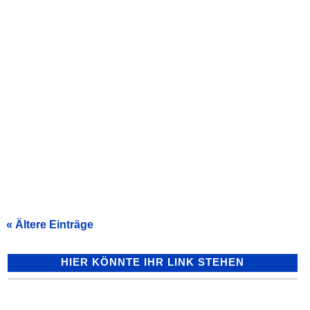
Erneuerung der Polleranlagen in der
Bruchsaler Fußgängerzone In der
Bruchsaler Fußgängerzone werden zum
1. Juli 2026 drei erneuerte Polleranlagen
an den Zufahrten Am Alten...
« Ältere Einträge
HIER KÖNNTE IHR LINK STEHEN