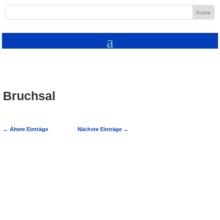
Bruchsal
←
Ältere Einträge
Nächste Einträge
→
Bruchsal feiert 1050 Jahre: Vielfältiges