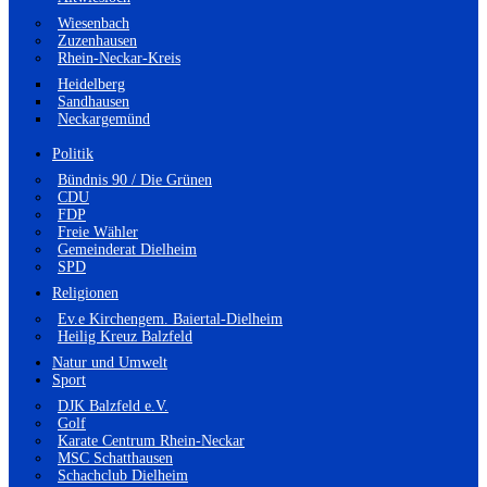
Wiesenbach
Zuzenhausen
Rhein-Neckar-Kreis
Heidelberg
Sandhausen
Neckargemünd
Politik
Bündnis 90 / Die Grünen
CDU
FDP
Freie Wähler
Gemeinderat Dielheim
SPD
Religionen
Ev.e Kirchengem. Baiertal-Dielheim
Heilig Kreuz Balzfeld
Natur und Umwelt
Sport
DJK Balzfeld e.V.
Golf
Karate Centrum Rhein-Neckar
MSC Schatthausen
Schachclub Dielheim