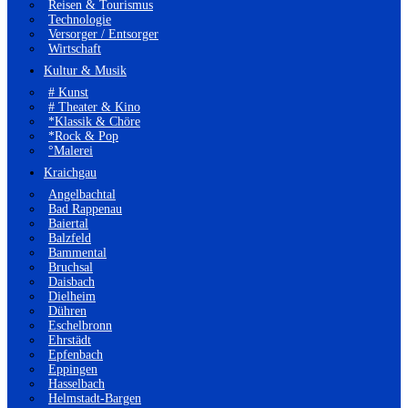
Reisen & Tourismus
Technologie
Versorger / Entsorger
Wirtschaft
Kultur & Musik
# Kunst
# Theater & Kino
*Klassik & Chöre
*Rock & Pop
°Malerei
Kraichgau
Angelbachtal
Bad Rappenau
Baiertal
Balzfeld
Bammental
Bruchsal
Daisbach
Dielheim
Dühren
Eschelbronn
Ehrstädt
Epfenbach
Eppingen
Hasselbach
Helmstadt-Bargen