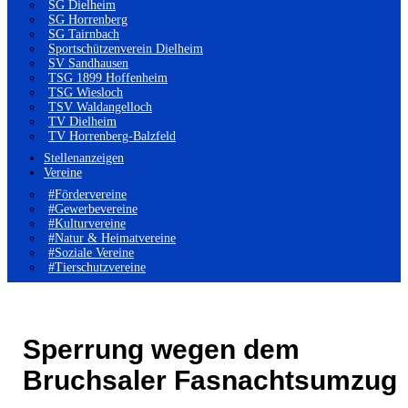
SG Dielheim
SG Horrenberg
SG Tairnbach
Sportschützenverein Dielheim
SV Sandhausen
TSG 1899 Hoffenheim
TSG Wiesloch
TSV Waldangelloch
TV Dielheim
TV Horrenberg-Balzfeld
Stellenanzeigen
Vereine
#Fördervereine
#Gewerbevereine
#Kulturvereine
#Natur & Heimatvereine
#Soziale Vereine
#Tierschutzvereine
Sperrung wegen dem
Bruchsaler Fasnachtsumzug