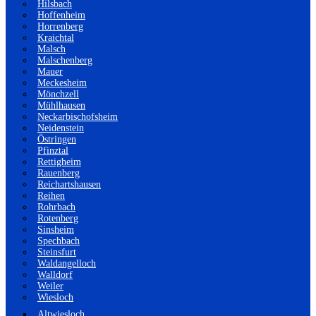
Hilsbach
Hoffenheim
Horrenberg
Kraichtal
Malsch
Malschenberg
Mauer
Meckesheim
Mönchzell
Mühlhausen
Neckarbischofsheim
Neidenstein
Östringen
Pfinztal
Rettigheim
Rauenberg
Reichartshausen
Reihen
Rohrbach
Rotenberg
Sinsheim
Spechbach
Steinsfurt
Waldangelloch
Walldorf
Weiler
Wiesloch
Altwiesloch