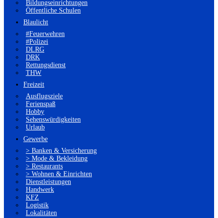
Bildungseinrichtungen
Öffentliche Schulen
Blaulicht
#Feuerwehren
#Polizei
DLRG
DRK
Rettungsdienst
THW
Freizeit
Ausflugsziele
Ferienspaß
Hobby
Sehenswürdigkeiten
Urlaub
Gewerbe
> Banken & Versicherung
> Mode & Bekleidung
> Restaurants
> Wohnen & Einrichten
Dienstleistungen
Handwerk
KFZ
Logistik
Lokalitäten