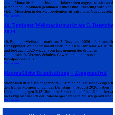
einem Monat bis zum nächsten, an Jahreszeiten angepasst oder an da
persönliche Empfinden gebunden. Fitness und Ernährung wird von
vielen Menschen in der Metropolregion als saisonales Gut angesehen.
Weiterlesen
40. Eppinger Weihnachtsmarkt am 5. Dezembe
2026
40. Eppinger Weihnachtsmarkt am 5. Dezember 2026 – Jetzt anmeld
Der Eppinger Weihnachtsmarkt feiert in diesem Jahr seine 40. Auflag
und lebt auch 2026 wieder vom Engagement der örtlichen
Gemeinschaft. Vereine, Schulen, Gewerbetreibende sowie
Privatpersonen aus...
Weiterlesen
Mutmaßliche Brandstiftung – Zeugenaufruf
Strohballen in Malsch angezündet – Kriminalpolizei sucht Zeugen In
den frühen Morgenstunden des Dienstags, 4. August 2026, haben
Unbekannte gegen 3:45 Uhr einen Strohballen auf den Kräheckerwe
im Feldgebiet südlich der Rotenberger Straße in Malsch gerollt und...
Weiterlesen