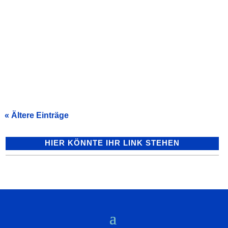
Anlässlich des internationalen
Linkshändertages am 13. August 2024
hat sich das Gesundheitsamt des Rhein-
Neckar-Kreises, das auch für die Stadt
Heidelberg zuständig ist, mit...
« Ältere Einträge
HIER KÖNNTE IHR LINK STEHEN