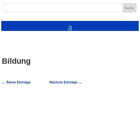
Bildung
←
Ältere Einträge
Nächste Einträge
→
Sich zum Coach ausbilden zu lassen,
kann in vielen Situationen genau der
richtige Schritt im Berufsleben sein. Als