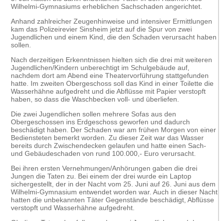
Wilhelmi-Gymnasiums erheblichen Sachschaden angerichtet.
Anhand zahlreicher Zeugenhinweise und intensiver Ermittlungen
kam das Polizeirevier Sinsheim jetzt auf die Spur von zwei
Jugendlichen und einem Kind, die den Schaden verursacht haben
sollen.
Nach derzeitigen Erkenntnissen hielten sich die drei mit weiteren
Jugendlichen/Kindern unberechtigt im Schulgebäude auf,
nachdem dort am Abend eine Theatervorführung stattgefunden
hatte. Im zweiten Obergeschoss soll das Kind in einer Toilette die
Wasserhähne aufgedreht und die Abflüsse mit Papier verstopft
haben, so dass die Waschbecken voll- und überliefen.
Die zwei Jugendlichen sollen mehrere Sofas aus den
Obergeschossen ins Erdgeschoss geworfen und dadurch
beschädigt haben. Der Schaden war am frühen Morgen von einer
Bediensteten bemerkt worden. Zu dieser Zeit war das Wasser
bereits durch Zwischendecken gelaufen und hatte einen Sach-
und Gebäudeschaden von rund 100.000,- Euro verursacht.
Bei ihren ersten Vernehmungen/Anhörungen gaben die drei
Jungen die Taten zu. Bei einem der drei wurde ein Laptop
sichergestellt, der in der Nacht vom 25. Juni auf 26. Juni aus dem
Wilhelmi-Gymnasium entwendet worden war. Auch in dieser Nacht
hatten die unbekannten Täter Gegenstände beschädigt, Abflüsse
verstopft und Wasserhähne aufgedreht.