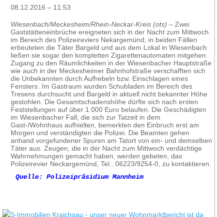
08.12.2016 – 11:53
Wiesenbach/Meckesheim/Rhein-Neckar-Kreis (ots)
– Zwei
Gaststätteneinbrüche ereigneten sich in der Nacht zum Mittwoch
im Bereich des Polizeireviers Nekargemünd; in beiden Fällen
erbeuteten die Täter Bargeld und aus dem Lokal in Wiesenbach
ließen sie sogar den kompletten Zigarettenautomaten mitgehen.
Zugang zu den Räumlichkeiten in der Wiesenbacher Hauptstraße
wie auch in der Meckesheimer Bahnhofstraße verschafften sich
die Unbekannten durch Aufhebeln bzw. Einschlagen eines
Fensters. Im Gastraum wurden Schubladen im Bereich des
Tresens durchsucht und Bargeld in aktuell nicht bekannter Höhe
gestohlen. Die Gesamtschadenshöhe dürfte sich nach ersten
Feststellungen auf über 1.000 Euro belaufen. Die Geschädigten
im Wiesenbacher Fall, die sich zur Tatzeit in dem
Gast-/Wohnhaus aufhielten, bemerkten den Einbruch erst am
Morgen und verständigten die Polizei. Die Beamten gehen
anhand vorgefundener Spuren am Tatort von ein- und demselben
Täter aus. Zeugen, die in der Nacht zum Mittwoch verdächtige
Wahrnehmungen gemacht haben, werden gebeten, das
Polizeirevier Neckargemünd, Tel.: 06223/9254-0, zu kontaktieren.
Quelle: Polizeipräsidium Mannheim
