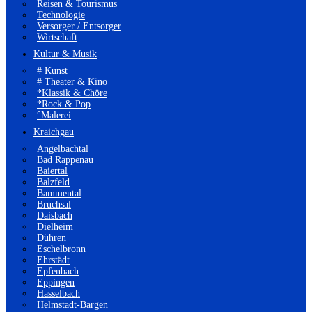
Reisen & Tourismus
Technologie
Versorger / Entsorger
Wirtschaft
Kultur & Musik
# Kunst
# Theater & Kino
*Klassik & Chöre
*Rock & Pop
°Malerei
Kraichgau
Angelbachtal
Bad Rappenau
Baiertal
Balzfeld
Bammental
Bruchsal
Daisbach
Dielheim
Dühren
Eschelbronn
Ehrstädt
Epfenbach
Eppingen
Hasselbach
Helmstadt-Bargen