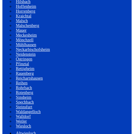
Hilsbach
Hoffenheim
Horrenberg
Kraichtal
Malsch
Malschenberg
Mauer
Meckesheim
Mönchzell
Mühlhausen
Neckarbischofsheim
Neidenstein
Östringen
Pfinztal
Rettigheim
Rauenberg
Reichartshausen
Reihen
Rohrbach
Rotenberg
Sinsheim
Spechbach
Steinsfurt
Waldangelloch
Walldorf
Weiler
Wiesloch
Altwiesloch