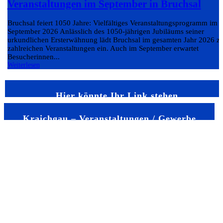
Veranstaltungen im September in Bruchsal
Bruchsal feiert 1050 Jahre: Vielfältiges Veranstaltungsprogramm im
September 2026 Anlässlich des 1050-jährigen Jubiläums seiner
urkundlichen Ersterwähnung lädt Bruchsal im gesamten Jahr 2026 z
zahlreichen Veranstaltungen ein. Auch im September erwartet
Besucherinnen...
Weiterlesen
Hier könnte Ihr Link stehen
Kraichgau – Veranstaltungen / Gewerbe