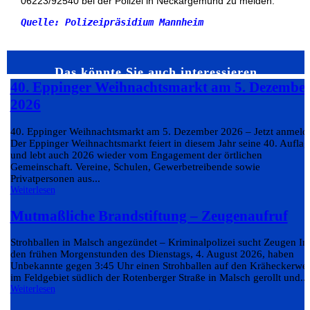
06223/92540 bei der Polizei in Neckargemünd zu melden.
Quelle: Polizeipräsidium Mannheim

Das könnte Sie auch interessieren…
40. Eppinger Weihnachtsmarkt am 5. Dezembe
2026
40. Eppinger Weihnachtsmarkt am 5. Dezember 2026 – Jetzt anmeld
Der Eppinger Weihnachtsmarkt feiert in diesem Jahr seine 40. Auflag
und lebt auch 2026 wieder vom Engagement der örtlichen
Gemeinschaft. Vereine, Schulen, Gewerbetreibende sowie
Privatpersonen aus...
Weiterlesen
Mutmaßliche Brandstiftung – Zeugenaufruf
Strohballen in Malsch angezündet – Kriminalpolizei sucht Zeugen In
den frühen Morgenstunden des Dienstags, 4. August 2026, haben
Unbekannte gegen 3:45 Uhr einen Strohballen auf den Kräheckerwe
im Feldgebiet südlich der Rotenberger Straße in Malsch gerollt und...
Weiterlesen