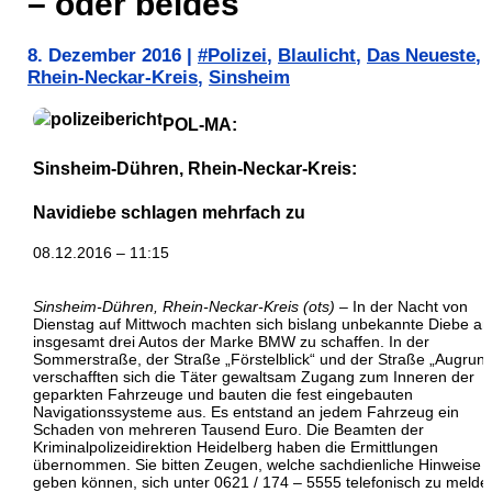
– oder beides
8. Dezember 2016
|
#Polizei
,
Blaulicht
,
Das Neueste
,
Rhein-Neckar-Kreis
,
Sinsheim
POL-MA:
Sinsheim-Dühren, Rhein-Neckar-Kreis:
Navidiebe schlagen mehrfach zu
08.12.2016 – 11:15
Sinsheim-Dühren, Rhein-Neckar-Kreis (ots)
– In der Nacht von
Dienstag auf Mittwoch machten sich bislang unbekannte Diebe an
insgesamt drei Autos der Marke BMW zu schaffen. In der
Sommerstraße, der Straße „Förstelblick“ und der Straße „Augrun
verschafften sich die Täter gewaltsam Zugang zum Inneren der
geparkten Fahrzeuge und bauten die fest eingebauten
Navigationssysteme aus. Es entstand an jedem Fahrzeug ein
Schaden von mehreren Tausend Euro. Die Beamten der
Kriminalpolizeidirektion Heidelberg haben die Ermittlungen
übernommen. Sie bitten Zeugen, welche sachdienliche Hinweise
geben können, sich unter 0621 / 174 – 5555 telefonisch zu melde