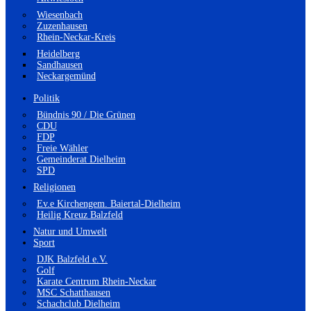
Wiesenbach
Zuzenhausen
Rhein-Neckar-Kreis
Heidelberg
Sandhausen
Neckargemünd
Politik
Bündnis 90 / Die Grünen
CDU
FDP
Freie Wähler
Gemeinderat Dielheim
SPD
Religionen
Ev.e Kirchengem. Baiertal-Dielheim
Heilig Kreuz Balzfeld
Natur und Umwelt
Sport
DJK Balzfeld e.V.
Golf
Karate Centrum Rhein-Neckar
MSC Schatthausen
Schachclub Dielheim