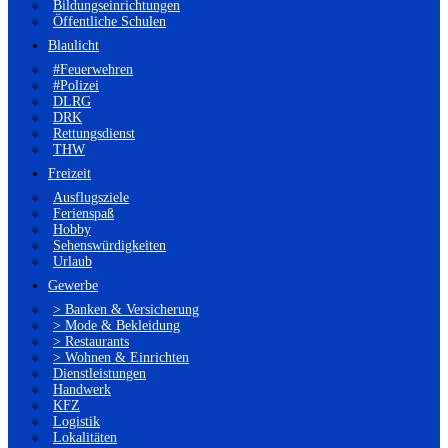
Bildungseinrichtungen
Öffentliche Schulen
Blaulicht
#Feuerwehren
#Polizei
DLRG
DRK
Rettungsdienst
THW
Freizeit
Ausflugsziele
Ferienspaß
Hobby
Sehenswürdigkeiten
Urlaub
Gewerbe
> Banken & Versicherung
> Mode & Bekleidung
> Restaurants
> Wohnen & Einrichten
Dienstleistungen
Handwerk
KFZ
Logistik
Lokalitäten