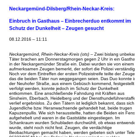
Neckargemünd-Dilsberg/Rhein-Neckar-Kreis:
Einbruch in Gasthaus –
Einbrecherduo entkommt im
Schutz der Dunkelheit – Zeugen gesucht
08.12.2016 – 11:11
Neckargemünd, Rhein-Neckar-Kreis (ots)
– Zwei bislang unbekan
Täter brachen am Donnerstagmorgen gegen 2 Uhr in ein Gastha
in der Neckargemünder Straße ein. Dabei wurden sie von einem
aufmerksamen Zeugen bemerkt, der sofort die Polizei verständigt
Noch vor dem Eintreffen der ersten Polizeistreife teilte der Zeuge 
das die beiden Täter nun weggegangen seien. Das Duo konnte in
der Neuhofer Straße, aus einem Gebüsch kommend, festgestellt 
verfolgt werden, konnte jedoch im Schutz der Dunkelheit
entkommen. Eine anschließende Fahndung mit Kräften aus
Sinsheim, Eberbach, Heidelberg und der Diensthundeführerstaffel
verlief ergebnislos. Zu den Tätern ist lediglich bekannt, dass sich
Jugendliche bzw. Heranwachsende gehandelt hat, beide trugen
Kapuzenpullis. Wie sich herausstellte, hatten die Beiden ein Fenst
aufgehebelt und waren in die Gaststätte eingestiegen. Im
Schankraum wurden Schubladen durchwühlt, ob etwas entwendet
wurde, steht noch nicht fest. Zeugen, die verdächtige
Beobachtungen gemacht haben, werden gebeten sich unter Telef