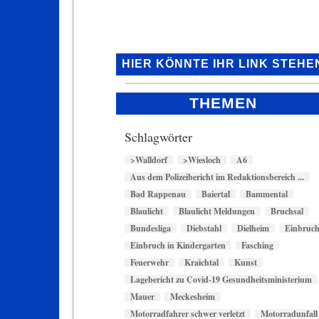
HIER KÖNNTE IHR LINK STEHE
THEMEN
Schlagwörter
>Walldorf
>Wiesloch
A6
Aus dem Polizeibericht im Redaktionsbereich ...
Bad Rappenau
Baiertal
Bammental
Blaulicht
Blaulicht Meldungen
Bruchsal
Bundesliga
Diebstahl
Dielheim
Einbruc
Einbruch in Kindergarten
Fasching
Feuerwehr
Kraichtal
Kunst
Lagebericht zu Covid-19 Gesundheitsministerium
Mauer
Meckesheim
Motorradfahrer schwer verletzt
Motorradunfall