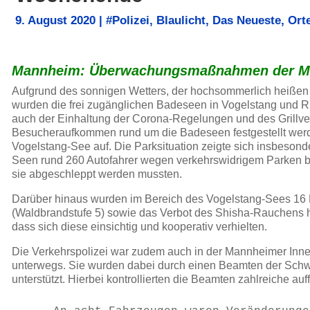
9. August 2020
|
#Polizei
,
Blaulicht
,
Das Neueste
,
Ort
Mannheim: Überwachungsmaßnahmen der Ma
Aufgrund des sonnigen Wetters, der hochsommerlich heiß
wurden die frei zugänglichen Badeseen in Vogelstang und 
auch der Einhaltung der Corona-Regelungen und des Grillve
Besucheraufkommen rund um die Badeseen festgestellt werden
Vogelstang-See auf. Die Parksituation zeigte sich insbeso
Seen rund 260 Autofahrer wegen verkehrswidrigem Parken b
sie abgeschleppt werden mussten.
Darüber hinaus wurden im Bereich des Vogelstang-Sees 16 P
(Waldbrandstufe 5) sowie das Verbot des Shisha-Rauchens 
dass sich diese einsichtig und kooperativ verhielten.
Die Verkehrspolizei war zudem auch in der Mannheimer Innen
unterwegs. Sie wurden dabei durch einen Beamten der Schwei
unterstützt. Hierbei kontrollierten die Beamten zahlreiche au