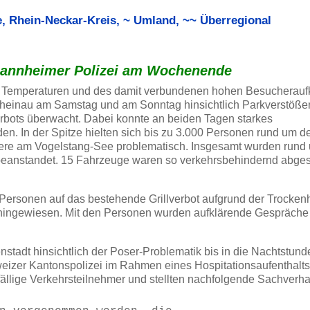
e
,
Rhein-Neckar-Kreis
,
~ Umland
,
~~ Überregional
nnheimer Polizei am Wochenende
en Temperaturen und des damit verbundenen hohen Besuchera
Rheinau am Samstag und am Sonntag hinsichtlich Parkverstöße
rbots überwacht. Dabei konnte an beiden Tagen starkes
. In der Spitze hielten sich bis zu 3.000 Personen rund um d
ndere am Vogelstang-See problematisch. Insgesamt wurden rund
eanstandet. 15 Fahrzeuge waren so verkehrsbehindernd abgest
ersonen auf das bestehende Grillverbot aufgrund der Trockenh
hingewiesen. Mit den Personen wurden aufklärende Gespräche 
stadt hinsichtlich der Poser-Problematik bis in die Nachtstund
zer Kantonspolizei im Rahmen eines Hospitationsaufenthalts t
ffällige Verkehrsteilnehmer und stellten nachfolgende Sachverhal