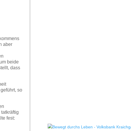
ufkommens
n aber
en
 um beide
ellt, dass
eit
geführt, so
en
atkräftig
te fest: