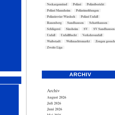
Neckargemünd
Polizei
Polizeibericht
Polizei Mannheim
Polizeimeldungen
Polizeirevier Wiesloch
Polizei Unfall
Rauenberg
Sandhausen
Schatthausen
Schlägerei
Sinsheim
SV
SV Sandhausen
Unfall
Unfallflucht
Verkehrsunfall
Waibstadt
Weihnachtsmarkt
Zeugen gesuch
Zweite Liga
ARCHIV
Archiv
August 2026
Juli 2026
Juni 2026
Mai 2026