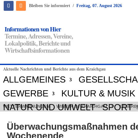
/
Bleiben Sie informiert
Freitag, 07. August 2026
Informationen von Hier
Termine, Adressen, Vereine,
Lokalpolitik, Berichte und
Wirtschaftsinformationen
Aktuelle Nachrichten und Berichte aus dem Kraichgau
ALLGEMEINES
GESELLSCHA
GEWERBE
KULTUR & MUSIK
NATUR UND UMWELT
SPORT
WETTERWARNUNGEN
WINTER IM KRAICHGAU
LESERB
Überwachungsmaßnahmen der
Wochenende