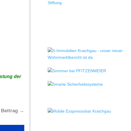
stung der
 Beitrag
→