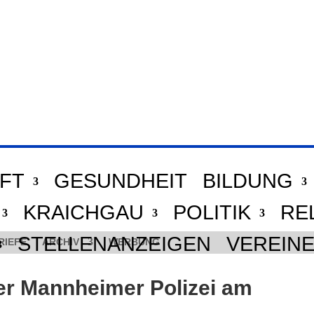
FT
GESUNDHEIT
BILDUNG
KRAICHGAU
POLITIK
RE
STELLENANZEIGEN
VEREIN
RIEFE
ARCHIV
WERBUNG
 Mannheimer Polizei am