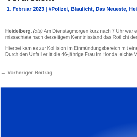
1. Februar 2023
|
#Polizei
,
Blaulicht
,
Das Neueste
,
Hei
Heidelberg.
(ots)
Am Dienstagmorgen kurz nach 7 Uhr war ei
missachtete nach derzeitigem Kenntnisstand das Rotlicht d
Hierbei kam es zur Kollision im Einmündungsbereich mit ein
Durch den Unfall erlitt die 46-jährige Frau im Honda leichte
←
Vorheriger Beitrag