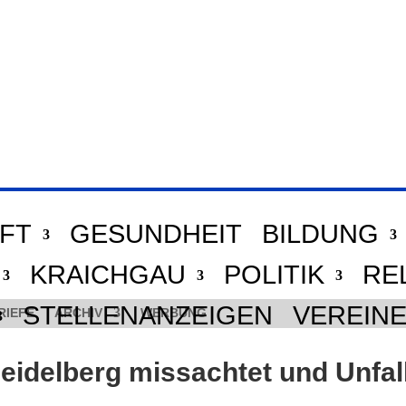
FT
GESUNDHEIT
BILDUNG
KRAICHGAU
POLITIK
RE
STELLENANZEIGEN
VEREIN
RIEFE
ARCHIV
WERBUNG
Heidelberg missachtet und Unfal