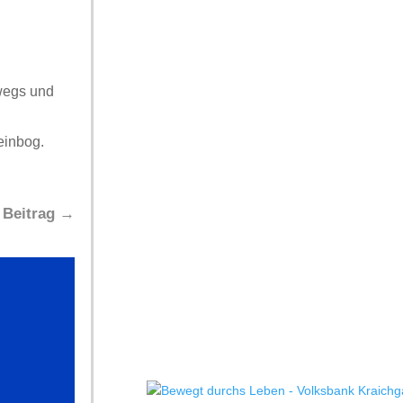
wegs und
einbog.
 Beitrag
→