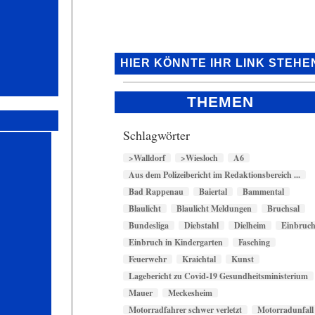
HIER KÖNNTE IHR LINK STEHE
THEMEN
Schlagwörter
>Walldorf
>Wiesloch
A6
Aus dem Polizeibericht im Redaktionsbereich ...
Bad Rappenau
Baiertal
Bammental
Blaulicht
Blaulicht Meldungen
Bruchsal
Bundesliga
Diebstahl
Dielheim
Einbruc
Einbruch in Kindergarten
Fasching
Feuerwehr
Kraichtal
Kunst
Lagebericht zu Covid-19 Gesundheitsministerium
Mauer
Meckesheim
Motorradfahrer schwer verletzt
Motorradunfall