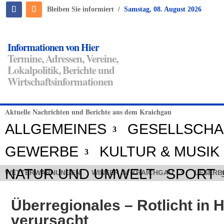
/
Bleiben Sie informiert
Samstag, 08. August 2026
Informationen von Hier
Termine, Adressen, Vereine,
Lokalpolitik, Berichte und
Wirtschaftsinformationen
Aktuelle Nachrichten und Berichte aus dem Kraichgau
ALLGEMEINES
GESELLSCHA
GEWERBE
KULTUR & MUSIK
NATUR UND UMWELT
SPORT
WETTERWARNUNGEN
WINTER IM KRAICHGAU
LESERB
Überregionales – Rotlicht in 
verursacht