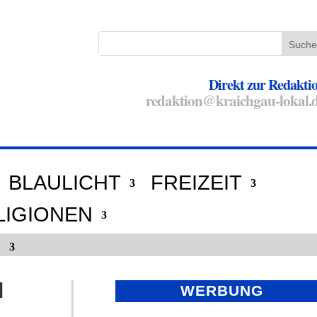
Direkt zur Redakti
redaktion@kraichgau-lokal.
BLAULICHT
FREIZEIT
LIGIONEN
E
l
WERBUNG