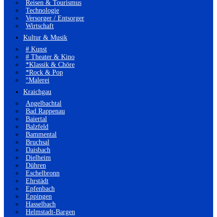
Reisen & Tourismus
Technologie
Versorger / Entsorger
Wirtschaft
Kultur & Musik
# Kunst
# Theater & Kino
*Klassik & Chöre
*Rock & Pop
°Malerei
Kraichgau
Angelbachtal
Bad Rappenau
Baiertal
Balzfeld
Bammental
Bruchsal
Daisbach
Dielheim
Dühren
Eschelbronn
Ehrstädt
Epfenbach
Eppingen
Hasselbach
Helmstadt-Bargen