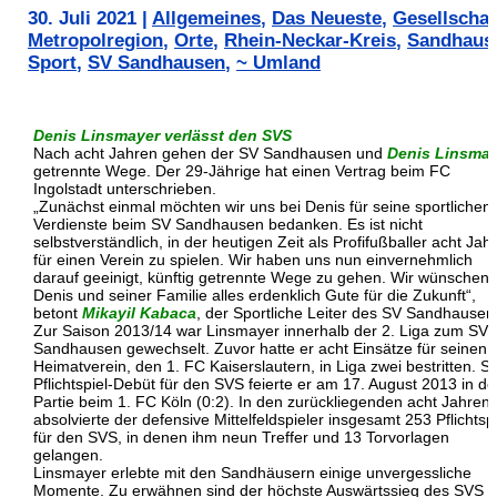
30. Juli 2021
|
Allgemeines
,
Das Neueste
,
Gesellschaf
Metropolregion
,
Orte
,
Rhein-Neckar-Kreis
,
Sandhaus
Sport
,
SV Sandhausen
,
~ Umland
Denis Linsmayer verlässt den SVS
Nach acht Jahren gehen der SV Sandhausen und
Denis Linsmay
getrennte Wege. Der 29-Jährige hat einen Vertrag beim FC
Ingolstadt unterschrieben.
„Zunächst einmal möchten wir uns bei Denis für seine sportlichen
Verdienste beim SV Sandhausen bedanken. Es ist nicht
selbstverständlich, in der heutigen Zeit als Profifußballer acht Jah
für einen Verein zu spielen. Wir haben uns nun einvernehmlich
darauf geeinigt, künftig getrennte Wege zu gehen. Wir wünschen
Denis und seiner Familie alles erdenklich Gute für die Zukunft“,
betont
Mikayil Kabaca
, der Sportliche Leiter des SV Sandhausen
Zur Saison 2013/14 war Linsmayer innerhalb der 2. Liga zum SV
Sandhausen gewechselt. Zuvor hatte er acht Einsätze für seinen
Heimatverein, den 1. FC Kaiserslautern, in Liga zwei bestritten. S
Pflichtspiel-Debüt für den SVS feierte er am 17. August 2013 in de
Partie beim 1. FC Köln (0:2). In den zurückliegenden acht Jahren
absolvierte der defensive Mittelfeldspieler insgesamt 253 Pflichtsp
für den SVS, in denen ihm neun Treffer und 13 Torvorlagen
gelangen.
Linsmayer erlebte mit den Sandhäusern einige unvergessliche
Momente. Zu erwähnen sind der höchste Auswärtssieg des SVS i