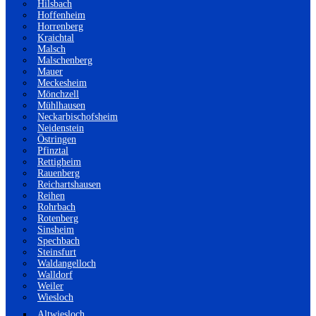
Hilsbach
Hoffenheim
Horrenberg
Kraichtal
Malsch
Malschenberg
Mauer
Meckesheim
Mönchzell
Mühlhausen
Neckarbischofsheim
Neidenstein
Östringen
Pfinztal
Rettigheim
Rauenberg
Reichartshausen
Reihen
Rohrbach
Rotenberg
Sinsheim
Spechbach
Steinsfurt
Waldangelloch
Walldorf
Weiler
Wiesloch
Altwiesloch