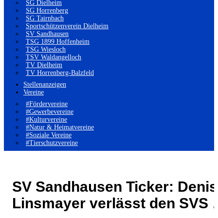
SG Dielheim
SG Horrenberg
SG Tairnbach
Sportschützenverein Dielheim
SV Sandhausen
TSG 1899 Hoffenheim
TSG Wiesloch
TSV Waldangelloch
TV Dielheim
TV Horrenberg-Balzfeld
Stellenanzeigen
Vereine
#Fördervereine
#Gewerbevereine
#Kulturvereine
#Natur & Heimatvereine
#Soziale Vereine
#Tierschutzvereine
SV Sandhausen Ticker: Denis
Linsmayer verlässt den SVS