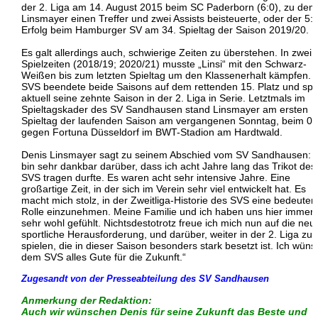
der 2. Liga am 14. August 2015 beim SC Paderborn (6:0), zu dem
Linsmayer einen Treffer und zwei Assists beisteuerte, oder der 5:1
Erfolg beim Hamburger SV am 34. Spieltag der Saison 2019/20.
Es galt allerdings auch, schwierige Zeiten zu überstehen. In zwei
Spielzeiten (2018/19; 2020/21) musste „Linsi“ mit den Schwarz-
Weißen bis zum letzten Spieltag um den Klassenerhalt kämpfen. 
SVS beendete beide Saisons auf dem rettenden 15. Platz und spie
aktuell seine zehnte Saison in der 2. Liga in Serie. Letztmals im
Spieltagskader des SV Sandhausen stand Linsmayer am ersten
Spieltag der laufenden Saison am vergangenen Sonntag, beim 0:
gegen Fortuna Düsseldorf im BWT-Stadion am Hardtwald.
Denis Linsmayer sagt zu seinem Abschied vom SV Sandhausen: „
bin sehr dankbar darüber, dass ich acht Jahre lang das Trikot des
SVS tragen durfte. Es waren acht sehr intensive Jahre. Eine
großartige Zeit, in der sich im Verein sehr viel entwickelt hat. Es
macht mich stolz, in der Zweitliga-Historie des SVS eine bedeute
Rolle einzunehmen. Meine Familie und ich haben uns hier immer
sehr wohl gefühlt. Nichtsdestotrotz freue ich mich nun auf die neu
sportliche Herausforderung, und darüber, weiter in der 2. Liga zu
spielen, die in dieser Saison besonders stark besetzt ist. Ich wün
dem SVS alles Gute für die Zukunft.“
Zugesandt von der Presseabteilung des SV Sandhausen
Anmerkung der Redaktion:
Auch wir wünschen Denis für seine Zukunft das Beste und