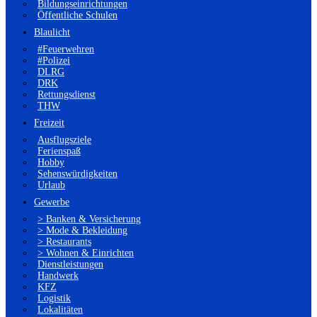
Bildungseinrichtungen
Öffentliche Schulen
Blaulicht
#Feuerwehren
#Polizei
DLRG
DRK
Rettungsdienst
THW
Freizeit
Ausflugsziele
Ferienspaß
Hobby
Sehenswürdigkeiten
Urlaub
Gewerbe
> Banken & Versicherung
> Mode & Bekleidung
> Restaurants
> Wohnen & Einrichten
Dienstleistungen
Handwerk
KFZ
Logistik
Lokalitäten