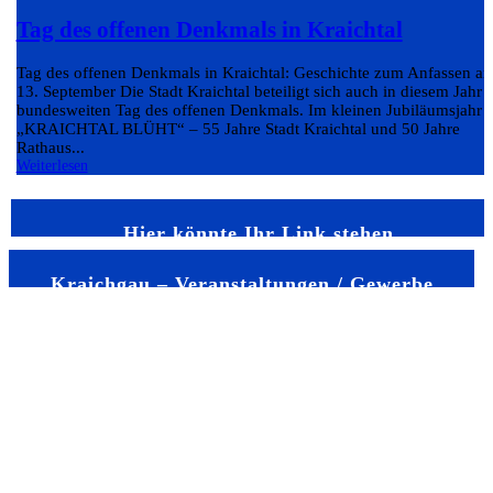
Tag des offenen Denkmals in Kraichtal
Tag des offenen Denkmals in Kraichtal: Geschichte zum Anfassen a
13. September Die Stadt Kraichtal beteiligt sich auch in diesem Jahr
bundesweiten Tag des offenen Denkmals. Im kleinen Jubiläumsjahr
„KRAICHTAL BLÜHT“ – 55 Jahre Stadt Kraichtal und 50 Jahre
Rathaus...
Weiterlesen
Hier könnte Ihr Link stehen
Kraichgau – Veranstaltungen / Gewerbe