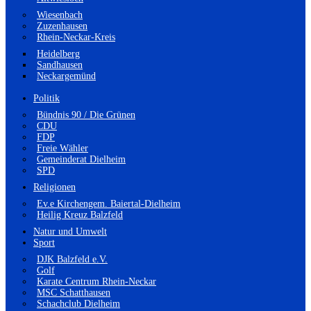
Wiesenbach
Zuzenhausen
Rhein-Neckar-Kreis
Heidelberg
Sandhausen
Neckargemünd
Politik
Bündnis 90 / Die Grünen
CDU
FDP
Freie Wähler
Gemeinderat Dielheim
SPD
Religionen
Ev.e Kirchengem. Baiertal-Dielheim
Heilig Kreuz Balzfeld
Natur und Umwelt
Sport
DJK Balzfeld e.V.
Golf
Karate Centrum Rhein-Neckar
MSC Schatthausen
Schachclub Dielheim