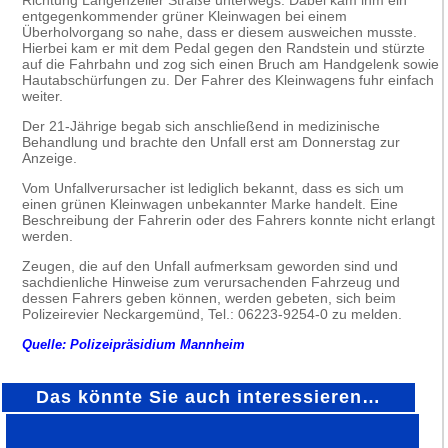
Richtung Langenzeller Straße unterwegs. Dabei kam ihm ein
entgegenkommender grüner Kleinwagen bei einem
Überholvorgang so nahe, dass er diesem ausweichen musste.
Hierbei kam er mit dem Pedal gegen den Randstein und stürzte
auf die Fahrbahn und zog sich einen Bruch am Handgelenk sowie
Hautabschürfungen zu. Der Fahrer des Kleinwagens fuhr einfach
weiter.
Der 21-Jährige begab sich anschließend in medizinische
Behandlung und brachte den Unfall erst am Donnerstag zur
Anzeige.
Vom Unfallverursacher ist lediglich bekannt, dass es sich um
einen grünen Kleinwagen unbekannter Marke handelt. Eine
Beschreibung der Fahrerin oder des Fahrers konnte nicht erlangt
werden.
Zeugen, die auf den Unfall aufmerksam geworden sind und
sachdienliche Hinweise zum verursachenden Fahrzeug und
dessen Fahrers geben können, werden gebeten, sich beim
Polizeirevier Neckargemünd, Tel.: 06223-9254-0 zu melden.
Quelle: Polizeipräsidium Mannheim
Das könnte Sie auch interessieren…