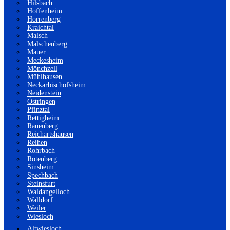
Hilsbach
Hoffenheim
Horrenberg
Kraichtal
Malsch
Malschenberg
Mauer
Meckesheim
Mönchzell
Mühlhausen
Neckarbischofsheim
Neidenstein
Östringen
Pfinztal
Rettigheim
Rauenberg
Reichartshausen
Reihen
Rohrbach
Rotenberg
Sinsheim
Spechbach
Steinsfurt
Waldangelloch
Walldorf
Weiler
Wiesloch
Altwiesloch