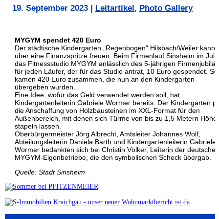
19. September 2023
|
Leitartikel
,
Photo Gallery
MYGYM spendet 420 Euro
Der städtische Kindergarten „Regenbogen“ Hilsbach/Weiler kann 
über eine Finanzspritze freuen: Beim Firmenlauf Sinsheim im Juli 
das Fitnessstudio MYGYM anlässlich des 5-jährigen Firmenjubilä
für jeden Läufer, der für das Studio antrat, 10 Euro gespendet. So
kamen 420 Euro zusammen, die nun an den Kindergarten
übergeben wurden.
Eine Idee, wofür das Geld verwendet werden soll, hat
Kindergartenleiterin Gabriele Wormer bereits: Der Kindergarten pl
die Anschaffung von Holzbausteinen im XXL-Format für den
Außenbereich, mit denen sich Türme von bis zu 1,5 Metern Höhe
stapeln lassen.
Oberbürgermeister Jörg Albrecht, Amtsleiter Johannes Wolf,
Abteilungsleiterin Daniela Barth und Kindergartenleiterin Gabriele
Wormer bedankten sich bei Christin Völker, Leiterin der deutsche
MYGYM-Eigenbetriebe, die den symbolischen Scheck übergab.
Quelle: Stadt Sinsheim