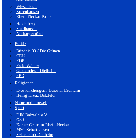
Wiesenbach
Zuzenhausen
Rhein-Neckar-Kreis
Heidelberg
Sandhausen
Neckargemünd
Politik
Bündnis 90 / Die Grünen
CDU
FDP
Freie Wähler
Gemeinderat Dielheim
SPD
Religionen
Ev.e Kirchengem. Baiertal-Dielheim
Heilig Kreuz Balzfeld
Natur und Umwelt
Sport
DJK Balzfeld e.V.
Golf
Karate Centrum Rhein-Neckar
MSC Schatthausen
Schachclub Dielheim