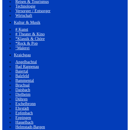
Reisen & Tourismus
Technologie
Versorger / Entsorger
Wirtschaft
Kultur & Musik
# Kunst
# Theater & Kino
*Klassik & Chöre
*Rock & Pop
°Malerei
Kraichgau
Angelbachtal
Bad Rappenau
Baiertal
Balzfeld
Bammental
Bruchsal
Daisbach
Dielheim
Dühren
Eschelbronn
Ehrstädt
Epfenbach
Eppingen
Hasselbach
Helmstadt-Bargen