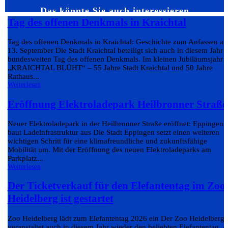
Das könnte Sie auch interessieren…
Tag des offenen Denkmals in Kraichtal
Tag des offenen Denkmals in Kraichtal: Geschichte zum Anfassen a
13. September Die Stadt Kraichtal beteiligt sich auch in diesem Jahr
bundesweiten Tag des offenen Denkmals. Im kleinen Jubiläumsjahr
„KRAICHTAL BLÜHT“ – 55 Jahre Stadt Kraichtal und 50 Jahre
Rathaus...
Weiterlesen
Eröffnung Elektroladepark Heilbronner Straße
Neuer Elektroladepark in der Heilbronner Straße eröffnet: Eppingen
baut Ladeinfrastruktur aus Die Stadt Eppingen setzt einen weiteren
wichtigen Schritt für eine klimafreundliche und zukunftsfähige
Mobilität um. Mit der Eröffnung des neuen Elektroladeparks am
Parkplatz...
Weiterlesen
Der Ticketverkauf für den Elefantentag im Zoo
Heidelberg ist gestartet
Zoo Heidelberg lädt zum Elefantentag 2026 ein Der Zoo Heidelberg
veranstaltet auch in diesem Jahr wieder den beliebten Elefantentag. 