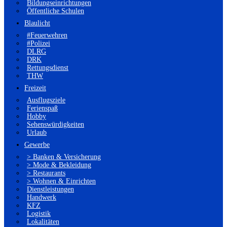
Bildungseinrichtungen
Öffentliche Schulen
Blaulicht
#Feuerwehren
#Polizei
DLRG
DRK
Rettungsdienst
THW
Freizeit
Ausflugsziele
Ferienspaß
Hobby
Sehenswürdigkeiten
Urlaub
Gewerbe
> Banken & Versicherung
> Mode & Bekleidung
> Restaurants
> Wohnen & Einrichten
Dienstleistungen
Handwerk
KFZ
Logistik
Lokalitäten