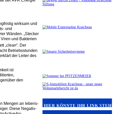
räte der AVR Energie
angfristig wirksam und
ts- und
vier Wänden. „Stecker
, Viren und Bakterien
tt „clean“. Der
 acht Betriebsstunden
rklärt der Leiter des
keit ist
itierten,
gegenüber den
men Mengen an lebens-
HIER KÖNNTE IHR LINK STEH
niger. Diese Negativ-
ProActiveAir-