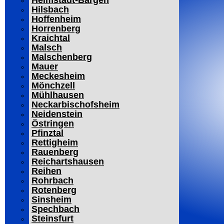
Helmstadt-Bargen
Hilsbach
Hoffenheim
Horrenberg
Kraichtal
Malsch
Malschenberg
Mauer
Meckesheim
Mönchzell
Mühlhausen
Neckarbischofsheim
Neidenstein
Östringen
Pfinztal
Rettigheim
Rauenberg
Reichartshausen
Reihen
Rohrbach
Rotenberg
Sinsheim
Spechbach
Steinsfurt