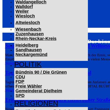
Waldangelloch
Walldorf
Weiler
Wiesloch
Altwiesloch
Wiesenbach
Zuzenhausen
Rhein-Neckar-Kreis
Das könn
Sommer bei Pfitzenmeier: Fitness und Wellnes
Heidelberg
Sandhausen
Neckargemünd
Manches passt nur zu einer bestimmten Zeit. Kurz nach der Ernte, v
Empfinden gebunden. Fitness und Ernährung wird von vielen Mensch
POLITIK
Weiterlesen
Tag des offenen Denkmals in Kraichtal
Bündnis 90 / Die Grünen
CDU
FDP
Tag des offenen Denkmals in Kraichtal: Geschichte zum Anfassen am
Freie Wähler
offenen Denkmals. Im kleinen Jubiläumsjahr „KRAICHTAL BLÜHT“ –
Gemeinderat Dielheim
Weiterlesen
SPD
Eröffnung Elektroladepark Heilbronner Straß
RELIGIONEN
Neuer Elektroladepark in der Heilbronner Straße eröffnet: Eppingen b