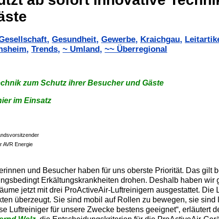
äste
Gesellschaft
,
Gesundheit
,
Gewerbe
,
Kraichgau
,
Leitartik
nsheim
,
Trends
,
~ Umland
,
~~ Überregional
echnik zum Schutz ihrer Besucher und Gäste
ier im Einsatz
andsvorsitzender
r AVR Energie
innen und Besucher haben für uns oberste Priorität. Das gilt b
ungsbedingt Erkältungskrankheiten drohen. Deshalb haben wir 
tzt mit drei ProActiveAir-Luftreinigern ausgestattet. Die L
ten überzeugt. Sie sind mobil auf Rollen zu bewegen, sie sind l
 Luftreiniger für unsere Zwecke bestens geeignet“, erläutert d