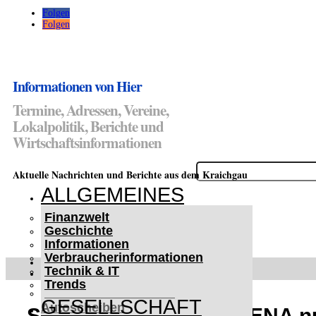
Folgen
Folgen
Informationen von Hier
Termine, Adressen, Vereine,
Lokalpolitik, Berichte und
Wirtschaftsinformationen
Suchen
Aktuelle Nachrichten und Berichte aus dem Kraichgau
nach:
ALLGEMEINES
Finanzwelt
Geschichte
Informationen
Verbraucherinformationen
WETTERWARNUNGEN
Technik & IT
WINTER IM KRAICHGAU
Trends
Lifehacks für vereiste
GESELLSCHAFT
Autoscheiben
Sinsheimer KLIMA ARENA nutz