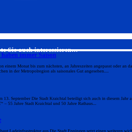
te Sie auch interessieren…
s haben immer Saison
on einem Monat bis zum nächsten, an Jahreszeiten angepasst oder an da
en in der Metropolregion als saisonales Gut angesehen....
 13. September Die Stadt Kraichtal beteiligt sich auch in diesem Jahr
 55 Jahre Stadt Kraichtal und 50 Jahre Rathaus...
e
aut Ladeinfrastruktur aus Die Stadt Eppingen setzt einen weiteren wicht