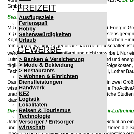
Vorstandsvorsitzende der Sinsheimer KLIMA ARENA,
Dr. 
FREIZEIT
GmbH.
Ausflugsziele
Saubere und gesunde Luft für alle Fälle
Ferienspaß
Mit dem Luftreiniger ProActiveAir bietet die AVR Energie GmbH
Hobby
mit durchaus überschaubaren Investitionen. Bestens geeign
Sehenswürdigkeiten
Urlaub
Konferenzräumen, in kommunalen oder medizinischen Einric
rein und nur wenige Augenblicke nach dem Einschalten ist d
GEWERBE
werden zu 99,9 % sofort entfernt und nicht verwirbelt. Nur
> Banken & Versicherung
Luftreiniger ProActiveAir ist ressourcenschonend und ener
> Mode & Bekleidung
täglich. Keine Verbrauchsmaterialien, geringe Folgekosten, 
> Restaurants
Technischen Vertriebes der AVR Energie GmbH, Lothar Bau
> Wohnen & Einrichten
Dienstleistungen
Das Gerät ist in den Farben weiß und schwarz in zwei Größe
Handwerk
wissenschaftlich belegt und offiziell bestätigt, die ProActive
KFZ
unabhängigen Laboren getestet. Wissenschaftliche Studien
Logistik
klassischen HEPA-Filterlösungen.
Lokalitäten
Reisen & Tourismus
Die spezielle Wirkungsweise der ProActiveAir-Luftreinig
Technologie
Versorger / Entsorger
Jeder kennt das wohltuende und erfrischende Gefühl an ei
Wirtschaft
und energiefördernden Negativ-Ionen. Sie reduzieren die Scha
Ionen lassen sich mittels Hochspannung auch künstlich erze