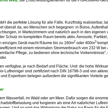
Bernd Welz
, die Entscheidungskriterien für die ProActiveAir-Ge
 die perfekte Lösung für alle Fälle. Kurzfristig realisierbar, l
et überall da, wo Menschen sich begegnen: in Büros, Aufenthal
htungen, in Wartezimmern und natürlich auch in den eigenen 
er Schutz im kompletten Raum bereits aktiv. Aerosole, Partikel
2
3
 ein einziges Gerät macht Räume bis zu 160m
oder 400m
komple
gieeffizient mit einem minimalen Stromverbrauch von 232 W bei
einfache Pflege, zu bedienen ohne technische Vorkenntnisse“, e
der.
n verfügbar, je nach Bedarf und Fläche. Und: die hohe Wirksam
Air-Luftreiniger sind zertifiziert nach DIN 16798-3 und von akkred
 und Expertisen belegen außerdem die signifikanten Vorteile 
er
nem Wasserfall, im Wald oder am Meer. Dafür sorgen die enor
dstoffbelastung und fungieren als eine Art natürlicher Luftrei
ugen. Und so wird das Wirkprinzip der Natur zur Basis für die 