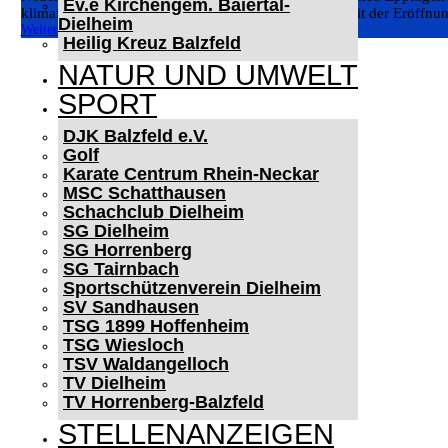
Ev.e Kirchengem. Baiertal-
klimafreundliche und zukunftsfähige Mobilität um. Mit der Eröffnun
Dielheim
Weiterlesen
Heilig Kreuz Balzfeld
NATUR UND UMWELT
SPORT
DJK Balzfeld e.V.
Golf
Karate Centrum Rhein-Neckar
MSC Schatthausen
Schachclub Dielheim
SG Dielheim
SG Horrenberg
SG Tairnbach
Sportschützenverein Dielheim
SV Sandhausen
TSG 1899 Hoffenheim
TSG Wiesloch
TSV Waldangelloch
TV Dielheim
TV Horrenberg-Balzfeld
STELLENANZEIGEN