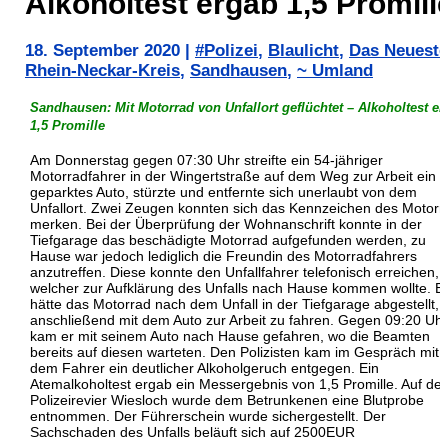
Alkoholtest ergab 1,5 Promill
18. September 2020
|
#Polizei
,
Blaulicht
,
Das Neueste
Rhein-Neckar-Kreis
,
Sandhausen
,
~ Umland
Sandhausen: Mit Motorrad von Unfallort geflüchtet – Alkoholtest er
1,5 Promille
Am Donnerstag gegen 07:30 Uhr streifte ein 54-jähriger
Motorradfahrer in der Wingertstraße auf dem Weg zur Arbeit ein
geparktes Auto, stürzte und entfernte sich unerlaubt von dem
Unfallort. Zwei Zeugen konnten sich das Kennzeichen des Motorr
merken. Bei der Überprüfung der Wohnanschrift konnte in der
Tiefgarage das beschädigte Motorrad aufgefunden werden, zu
Hause war jedoch lediglich die Freundin des Motorradfahrers
anzutreffen. Diese konnte den Unfallfahrer telefonisch erreichen,
welcher zur Aufklärung des Unfalls nach Hause kommen wollte. E
hätte das Motorrad nach dem Unfall in der Tiefgarage abgestellt,
anschließend mit dem Auto zur Arbeit zu fahren. Gegen 09:20 Uhr
kam er mit seinem Auto nach Hause gefahren, wo die Beamten
bereits auf diesen warteten. Den Polizisten kam im Gespräch mit
dem Fahrer ein deutlicher Alkoholgeruch entgegen. Ein
Atemalkoholtest ergab ein Messergebnis von 1,5 Promille. Auf de
Polizeirevier Wiesloch wurde dem Betrunkenen eine Blutprobe
entnommen. Der Führerschein wurde sichergestellt. Der
Sachschaden des Unfalls beläuft sich auf 2500EUR