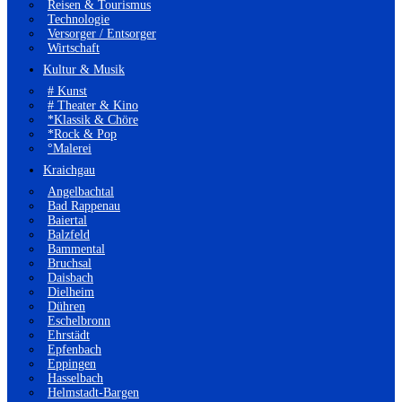
Reisen & Tourismus
Technologie
Versorger / Entsorger
Wirtschaft
Kultur & Musik
# Kunst
# Theater & Kino
*Klassik & Chöre
*Rock & Pop
°Malerei
Kraichgau
Angelbachtal
Bad Rappenau
Baiertal
Balzfeld
Bammental
Bruchsal
Daisbach
Dielheim
Dühren
Eschelbronn
Ehrstädt
Epfenbach
Eppingen
Hasselbach
Helmstadt-Bargen