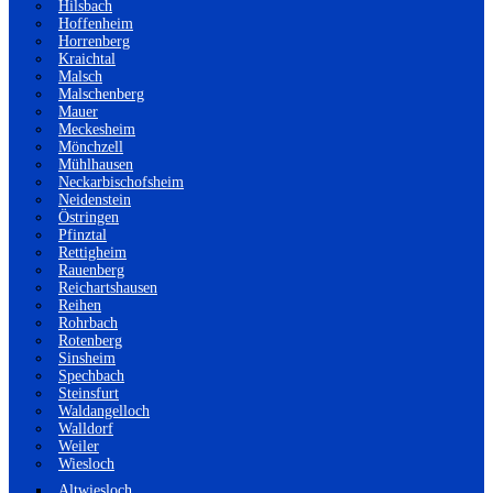
Hilsbach
Hoffenheim
Horrenberg
Kraichtal
Malsch
Malschenberg
Mauer
Meckesheim
Mönchzell
Mühlhausen
Neckarbischofsheim
Neidenstein
Östringen
Pfinztal
Rettigheim
Rauenberg
Reichartshausen
Reihen
Rohrbach
Rotenberg
Sinsheim
Spechbach
Steinsfurt
Waldangelloch
Walldorf
Weiler
Wiesloch
Altwiesloch