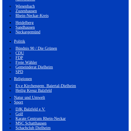
Wiesenbach
Zuzenhausen
Rhein-Neckar-Kreis
Heidelberg
Sandhausen
Neckargemünd
Politik
Bündnis 90 / Die Grünen
CDU
FDP
Freie Wähler
Gemeinderat Dielheim
SPD
Religionen
Ev.e Kirchengem. Baiertal-Dielheim
Heilig Kreuz Balzfeld
Natur und Umwelt
Sport
DJK Balzfeld e.V.
Golf
Karate Centrum Rhein-Neckar
MSC Schatthausen
Schachclub Dielheim