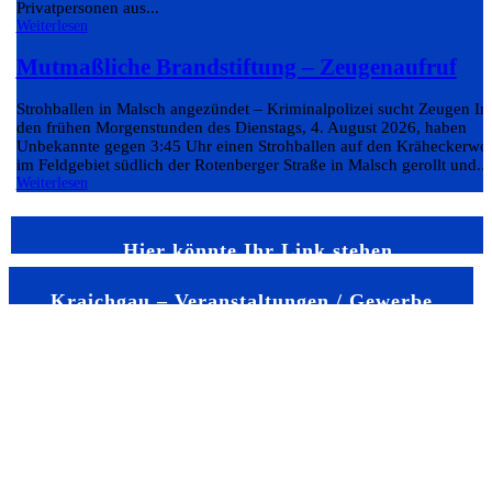
Privatpersonen aus...
Weiterlesen
Mutmaßliche Brandstiftung – Zeugenaufruf
Strohballen in Malsch angezündet – Kriminalpolizei sucht Zeugen In
den frühen Morgenstunden des Dienstags, 4. August 2026, haben
Unbekannte gegen 3:45 Uhr einen Strohballen auf den Kräheckerwe
im Feldgebiet südlich der Rotenberger Straße in Malsch gerollt und...
Weiterlesen
Hier könnte Ihr Link stehen
Kraichgau – Veranstaltungen / Gewerbe