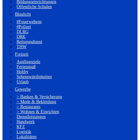
Bildungseinrichtungen
Öffentliche Schulen
Blaulicht
#Feuerwehren
#Polizei
DLRG
DRK
Rettungsdienst
THW
Freizeit
Ausflugsziele
Ferienspaß
Hobby
Sehenswürdigkeiten
Urlaub
Gewerbe
> Banken & Versicherung
> Mode & Bekleidung
> Restaurants
> Wohnen & Einrichten
Dienstleistungen
Handwerk
KFZ
Logistik
Lokalitäten