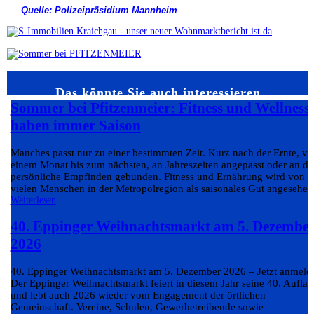
Quelle: Polizeipräsidium Mannheim
Das könnte Sie auch interessieren…
Sommer bei Pfitzenmeier: Fitness und Wellness
haben immer Saison
Manches passt nur zu einer bestimmten Zeit. Kurz nach der Ernte, v
einem Monat bis zum nächsten, an Jahreszeiten angepasst oder an da
persönliche Empfinden gebunden. Fitness und Ernährung wird von
vielen Menschen in der Metropolregion als saisonales Gut angesehen.
Weiterlesen
40. Eppinger Weihnachtsmarkt am 5. Dezembe
2026
40. Eppinger Weihnachtsmarkt am 5. Dezember 2026 – Jetzt anmeld
Der Eppinger Weihnachtsmarkt feiert in diesem Jahr seine 40. Auflag
und lebt auch 2026 wieder vom Engagement der örtlichen
Gemeinschaft. Vereine, Schulen, Gewerbetreibende sowie