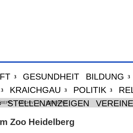
FT
GESUNDHEIT
BILDUNG
KRAICHGAU
POLITIK
RE
STELLENANZEIGEN
VEREIN
RIEFE
ARCHIV
WERBUNG
im Zoo Heidelberg