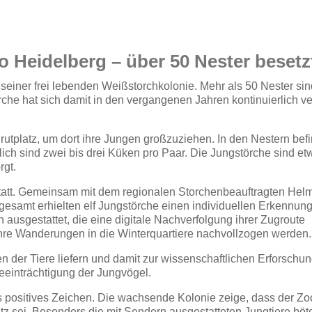
 Heidelberg – über 50 Nester besetz
seiner frei lebenden Weißstorchkolonie. Mehr als 50 Nester sin
örche hat sich damit in den vergangenen Jahren kontinuierlich v
utplatz, um dort ihre Jungen großzuziehen. In den Nestern bef
ich sind zwei bis drei Küken pro Paar. Die Jungstörche sind etw
rgt.
statt. Gemeinsam mit dem regionalen Storchenbeauftragten Helm
nsgesamt erhielten elf Jungstörche einen individuellen Erkennung
 ausgestattet, die eine digitale Nachverfolgung ihrer Zugroute
ihre Wanderungen in die Winterquartiere nachvollzogen werden.
 der Tiere liefern und damit zur wissenschaftlichen Erforschun
Beeinträchtigung der Jungvögel.
s positives Zeichen. Die wachsende Kolonie zeige, dass der Zo
latz sei. Besonders die mit Sendern ausgestatteten Jungtiere böt