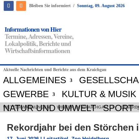
/
Bleiben Sie informiert
Sonntag, 09. August 2026
Informationen von Hier
Termine, Adressen, Vereine,
Lokalpolitik, Berichte und
Wirtschaftsinformationen
Aktuelle Nachrichten und Berichte aus dem Kraichgau
ALLGEMEINES
GESELLSCHA
GEWERBE
KULTUR & MUSIK
NATUR UND UMWELT
SPORT
WETTERWARNUNGEN
WINTER IM KRAICHGAU
LESERB
Rekordjahr bei den Störchen 
17. Juni 2026
|
Leitartikel
,
Zoo Heidelberg