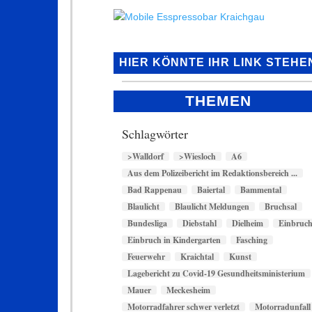
HIER KÖNNTE IHR LINK STEHE
THEMEN
Schlagwörter
>Walldorf
>Wiesloch
A6
Aus dem Polizeibericht im Redaktionsbereich ...
Bad Rappenau
Baiertal
Bammental
Blaulicht
Blaulicht Meldungen
Bruchsal
Bundesliga
Diebstahl
Dielheim
Einbruc
Einbruch in Kindergarten
Fasching
Feuerwehr
Kraichtal
Kunst
Lagebericht zu Covid-19 Gesundheitsministerium
Mauer
Meckesheim
Motorradfahrer schwer verletzt
Motorradunfall