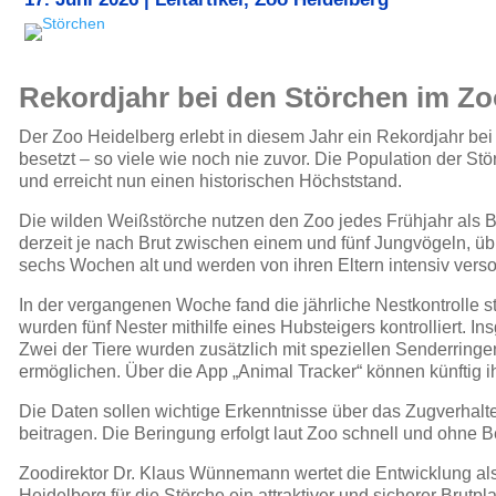
Rekordjahr bei den Störchen im Zoo
Der Zoo Heidelberg erlebt in diesem Jahr ein Rekordjahr bei 
besetzt – so viele wie noch nie zuvor. Die Population der St
und erreicht nun einen historischen Höchststand.
Die wilden Weißstörche nutzen den Zoo jedes Frühjahr als Br
derzeit je nach Brut zwischen einem und fünf Jungvögeln, übl
sechs Wochen alt und werden von ihren Eltern intensiv verso
In der vergangenen Woche fand die jährliche Nestkontrolle 
wurden fünf Nester mithilfe eines Hubsteigers kontrolliert. I
Zwei der Tiere wurden zusätzlich mit speziellen Senderringen
ermöglichen. Über die App „Animal Tracker“ können künftig 
Die Daten sollen wichtige Erkenntnisse über das Zugverhalten
beitragen. Die Beringung erfolgt laut Zoo schnell und ohne 
Zoodirektor Dr. Klaus Wünnemann wertet die Entwicklung al
Heidelberg für die Störche ein attraktiver und sicherer Brutp