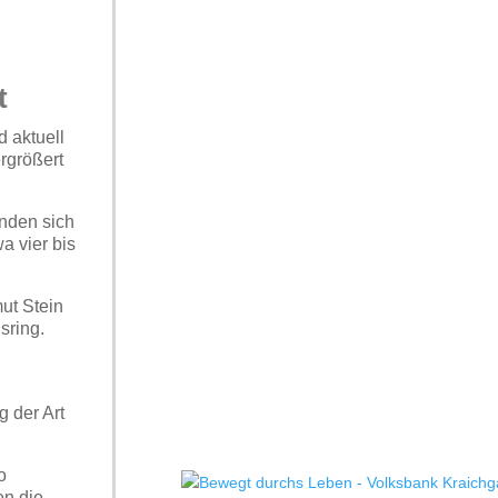
t
d aktuell
ergrößert
inden sich
a vier bis
ut Stein
sring.
g der Art
o
en die