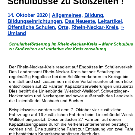
Schulbusse zu Stoßzeiten !
14. Oktober 2020
|
Allgemeines
,
Bildung
,
Bildungseinrichtungen
,
Das Neueste
,
Leitartikel
,
Öffentliche Schulen
,
Orte
,
Rhein-Neckar-Kreis
,
~
Umland
Schülerbeförderung im Rhein-Neckar-Kreis – Mehr Schulbus
zu Stoßzeiten auf Initiative der Kreisverwaltung
Der Rhein-Neckar-Kreis reagiert auf Engpässe im Schülerverkehr.
Das Landratsamt Rhein-Neckar-Kreis hat seit Schulbeginn
regelmäßig Engpässe bei den Schülerverkehren im Kreisgebiet
ermittelt und sich zusammen mit den Verkehrsunternehmen kürzli
entschlossen auf 22 Fahrten Kapazitätserweiterungen umzusetze
Dies betrifft die Linienbündel Wiesloch-Walldorf, Schwetzingen-
Hockenheim und Neckargemünd sowie außerhalb des Landkreise
die Linienbündel Mosbach und Buchen.
Beispielsweise werden seit dem 7. Oktober vier zusätzliche
Fahrzeuge auf 16 zusätzlichen Fahrten beim Linienbündel Wieslo
Walldorf eingesetzt. Diese entlasten 27 Fahrten, auf denen
Kapazitätsengpässe durch die Verkehrsunternehmen bestätigt
worden sind. Eine zusätzliche Fahrt zur Entlastung von zwei Fahr
mit bestätigten Kapazitätsengpässen durch das