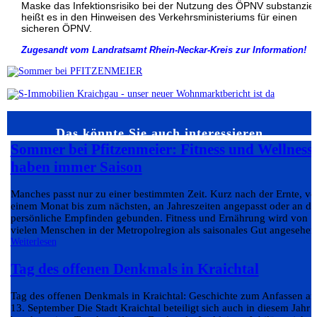
Maske das Infektionsrisiko bei der Nutzung des ÖPNV substanziell
heißt es in den Hinweisen des Verkehrsministeriums für einen
sicheren ÖPNV.
Zugesandt vom Landratsamt Rhein-Neckar-Kreis zur Information!
Das könnte Sie auch interessieren…
Sommer bei Pfitzenmeier: Fitness und Wellness
haben immer Saison
Manches passt nur zu einer bestimmten Zeit. Kurz nach der Ernte, v
einem Monat bis zum nächsten, an Jahreszeiten angepasst oder an da
persönliche Empfinden gebunden. Fitness und Ernährung wird von
vielen Menschen in der Metropolregion als saisonales Gut angesehen.
Weiterlesen
Tag des offenen Denkmals in Kraichtal
Tag des offenen Denkmals in Kraichtal: Geschichte zum Anfassen a
13. September Die Stadt Kraichtal beteiligt sich auch in diesem Jahr