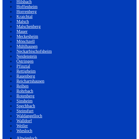
Hilsbach
Hoffenheim
Horrenberg
Kraichtal
Malsch
Malschenberg
Mauer
Meckesheim
Mönchzell
Mühlhausen
Neckarbischofsheim
Neidenstein
Östringen
Pfinztal
Rettigheim
Rauenberg
Reichartshausen
Reihen
Rohrbach
Rotenberg
Sinsheim
Spechbach
Steinsfurt
Waldangelloch
Walldorf
Weiler
Wiesloch
Altwiesloch