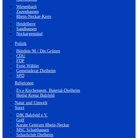
Wiesenbach
Zuzenhausen
Rhein-Neckar-Kreis
Heidelberg
Sandhausen
Neckargemünd
Politik
Bündnis 90 / Die Grünen
CDU
FDP
Freie Wähler
Gemeinderat Dielheim
SPD
Religionen
Ev.e Kirchengem. Baiertal-Dielheim
Heilig Kreuz Balzfeld
Natur und Umwelt
Sport
DJK Balzfeld e.V.
Golf
Karate Centrum Rhein-Neckar
MSC Schatthausen
Schachclub Dielheim