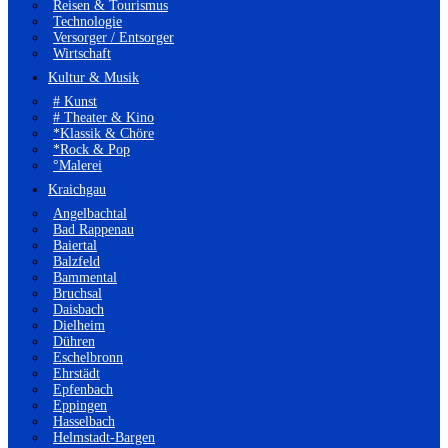
Reisen & Tourismus
Technologie
Versorger / Entsorger
Wirtschaft
Kultur & Musik
# Kunst
# Theater & Kino
*Klassik & Chöre
*Rock & Pop
°Malerei
Kraichgau
Angelbachtal
Bad Rappenau
Baiertal
Balzfeld
Bammental
Bruchsal
Daisbach
Dielheim
Dühren
Eschelbronn
Ehrstädt
Epfenbach
Eppingen
Hasselbach
Helmstadt-Bargen