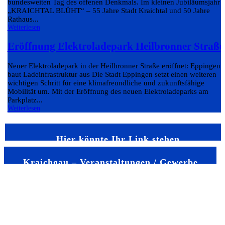
bundesweiten Tag des offenen Denkmals. Im kleinen Jubiläumsjahr
„KRAICHTAL BLÜHT“ – 55 Jahre Stadt Kraichtal und 50 Jahre
Rathaus...
Weiterlesen
Eröffnung Elektroladepark Heilbronner Straße
Neuer Elektroladepark in der Heilbronner Straße eröffnet: Eppingen
baut Ladeinfrastruktur aus Die Stadt Eppingen setzt einen weiteren
wichtigen Schritt für eine klimafreundliche und zukunftsfähige
Mobilität um. Mit der Eröffnung des neuen Elektroladeparks am
Parkplatz...
Weiterlesen
Hier könnte Ihr Link stehen
Kraichgau – Veranstaltungen / Gewerbe