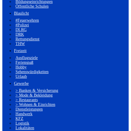
Bildungseinrichtungen
Öffentliche Schulen
Blaulicht
#Feuerwehren
#Polizei
DLRG
DRK
Rettungsdienst
THW
Freizeit
Ausflugsziele
Ferienspaß
Hobby
Sehenswürdigkeiten
Urlaub
Gewerbe
> Banken & Versicherung
> Mode & Bekleidung
> Restaurants
> Wohnen & Einrichten
Dienstleistungen
Handwerk
KFZ
Logistik
Lokalitäten