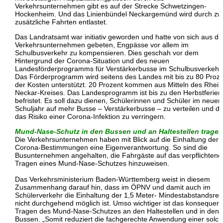
Verkehrsunternehmen gibt es auf der Strecke Schwetzingen-
Hockenheim. Und das Linienbündel Neckargemünd wird durch zw
zusätzliche Fahrten entlastet.
Das Landratsamt war initiativ geworden und hatte von sich aus di
Verkehrsunternehmen gebeten, Engpässe vor allem im
Schulbusverkehr zu kompensieren. Dies geschah vor dem
Hintergrund der Corona-Situation und des neuen
Landesförderprogramms für Verstärkerbusse im Schulbusverkehr.
Das Förderprogramm wird seitens des Landes mit bis zu 80 Proz
der Kosten unterstützt. 20 Prozent kommen aus Mitteln des Rhein
Neckar-Kreises. Das Landesprogramm ist bis zu den Herbstferien
befristet. Es soll dazu dienen, Schülerinnen und Schüler im neuen
Schuljahr auf mehr Busse – Verstärkerbusse – zu verteilen und d
das Risiko einer Corona-Infektion zu verringern.
Mund-Nase-Schutz in den Bussen und an Haltestellen tragen
Die Verkehrsunternehmen haben mit Blick auf die Einhaltung der
Corona-Bestimmungen eine Eigenverantwortung. So sind die
Busunternehmen angehalten, die Fahrgäste auf das verpflichtend
Tragen eines Mund-Nase-Schutzes hinzuweisen.
Das Verkehrsministerium Baden-Württemberg weist in diesem
Zusammenhang darauf hin, dass im ÖPNV und damit auch im
Schülerverkehr die Einhaltung der 1,5 Meter- Mindestabstandsreg
nicht durchgehend möglich ist. Umso wichtiger ist das konsequen
Tragen des Mund-Nase-Schutzes an den Haltestellen und in den
Bussen. „Somit reduziert die fachgerechte Anwendung einer solc