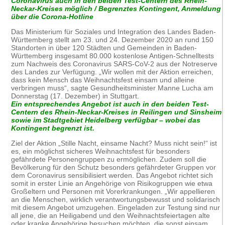
Coronavirus auch in den beiden Test-Centern des Rhein-
Neckar-Kreises möglich / Begrenztes Kontingent, Anmeldung
über die Corona-Hotline
Das Ministerium für Soziales und Integration des Landes Baden-
Württemberg stellt am 23. und 24. Dezember 2020 an rund 150
Standorten in über 120 Städten und Gemeinden in Baden-
Württemberg insgesamt 80.000 kostenlose Antigen-Schnelltests
zum Nachweis des Coronavirus SARS-CoV-2 aus der Notreserve
des Landes zur Verfügung. „Wir wollen mit der Aktion erreichen,
dass kein Mensch das Weihnachtsfest einsam und alleine
verbringen muss“, sagte Gesundheitsminister Manne Lucha am
Donnerstag (17. Dezember) in Stuttgart.
Ein entsprechendes Angebot ist auch in den beiden Test-
Centern des Rhein-Neckar-Kreises in Reilingen und Sinsheim
sowie im Stadtgebiet Heidelberg verfügbar – wobei das
Kontingent begrenzt ist.
Ziel der Aktion „Stille Nacht, einsame Nacht? Muss nicht sein!“ ist
es, ein möglichst sicheres Weihnachtsfest für besonders
gefährdete Personengruppen zu ermöglichen. Zudem soll die
Bevölkerung für den Schutz besonders gefährdeter Gruppen vor
dem Coronavirus sensibilisiert werden. Das Angebot richtet sich
somit in erster Linie an Angehörige von Risikogruppen wie etwa
Großeltern und Personen mit Vorerkrankungen. „Wir appellieren
an die Menschen, wirklich verantwortungsbewusst und solidarisch
mit diesem Angebot umzugehen. Eingeladen zur Testung sind nur
all jene, die an Heiligabend und den Weihnachtsfeiertagen alte
oder kranke Angehörige besuchen möchten, die sonst einsam