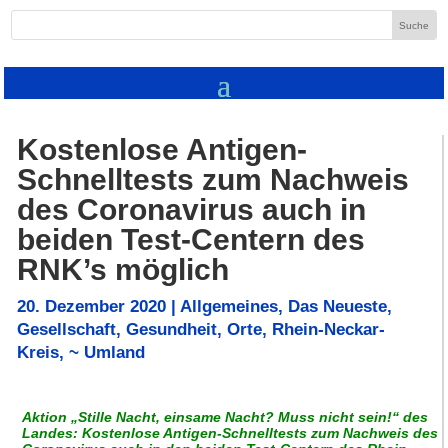
Kostenlose Antigen-
Schnelltests zum Nachweis
des Coronavirus auch in
beiden Test-Centern des
RNK’s möglich
20. Dezember 2020
|
Allgemeines
,
Das Neueste
,
Gesellschaft
,
Gesundheit
,
Orte
,
Rhein-Neckar-
Kreis
,
~ Umland
Aktion „Stille Nacht, einsame Nacht? Muss nicht sein!“ des
Landes: Kostenlose Antigen-Schnelltests zum Nachweis des