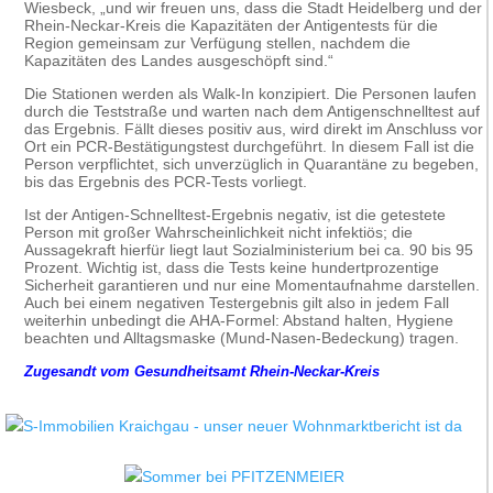
Wiesbeck, „und wir freuen uns, dass die Stadt Heidelberg und der
Rhein-Neckar-Kreis die Kapazitäten der Antigentests für die
Region gemeinsam zur Verfügung stellen, nachdem die
Kapazitäten des Landes ausgeschöpft sind.“
Die Stationen werden als Walk-In konzipiert. Die Personen laufen
durch die Teststraße und warten nach dem Antigenschnelltest auf
das Ergebnis. Fällt dieses positiv aus, wird direkt im Anschluss vor
Ort ein PCR-Bestätigungstest durchgeführt. In diesem Fall ist die
Person verpflichtet, sich unverzüglich in Quarantäne zu begeben,
bis das Ergebnis des PCR-Tests vorliegt.
Ist der Antigen-Schnelltest-Ergebnis negativ, ist die getestete
Person mit großer Wahrscheinlichkeit nicht infektiös; die
Aussagekraft hierfür liegt laut Sozialministerium bei ca. 90 bis 95
Prozent. Wichtig ist, dass die Tests keine hundertprozentige
Sicherheit garantieren und nur eine Momentaufnahme darstellen.
Auch bei einem negativen Testergebnis gilt also in jedem Fall
weiterhin unbedingt die AHA-Formel: Abstand halten, Hygiene
beachten und Alltagsmaske (Mund-Nasen-Bedeckung) tragen.
Zugesandt vom Gesundheitsamt Rhein-Neckar-Kreis