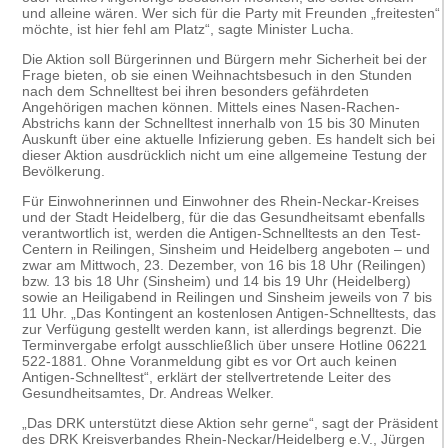
und alleine wären. Wer sich für die Party mit Freunden „freitesten“
möchte, ist hier fehl am Platz“, sagte Minister Lucha.
Die Aktion soll Bürgerinnen und Bürgern mehr Sicherheit bei der
Frage bieten, ob sie einen Weihnachtsbesuch in den Stunden
nach dem Schnelltest bei ihren besonders gefährdeten
Angehörigen machen können. Mittels eines Nasen-Rachen-
Abstrichs kann der Schnelltest innerhalb von 15 bis 30 Minuten
Auskunft über eine aktuelle Infizierung geben. Es handelt sich bei
dieser Aktion ausdrücklich nicht um eine allgemeine Testung der
Bevölkerung.
Für Einwohnerinnen und Einwohner des Rhein-Neckar-Kreises
und der Stadt Heidelberg, für die das Gesundheitsamt ebenfalls
verantwortlich ist, werden die Antigen-Schnelltests an den Test-
Centern in Reilingen, Sinsheim und Heidelberg angeboten – und
zwar am Mittwoch, 23. Dezember, von 16 bis 18 Uhr (Reilingen)
bzw. 13 bis 18 Uhr (Sinsheim) und 14 bis 19 Uhr (Heidelberg)
sowie an Heiligabend in Reilingen und Sinsheim jeweils von 7 bis
11 Uhr. „Das Kontingent an kostenlosen Antigen-Schnelltests, das
zur Verfügung gestellt werden kann, ist allerdings begrenzt. Die
Terminvergabe erfolgt ausschließlich über unsere Hotline 06221
522-1881. Ohne Voranmeldung gibt es vor Ort auch keinen
Antigen-Schnelltest“, erklärt der stellvertretende Leiter des
Gesundheitsamtes, Dr. Andreas Welker.
„Das DRK unterstützt diese Aktion sehr gerne“, sagt der Präsident
des DRK Kreisverbandes Rhein-Neckar/Heidelberg e.V., Jürgen