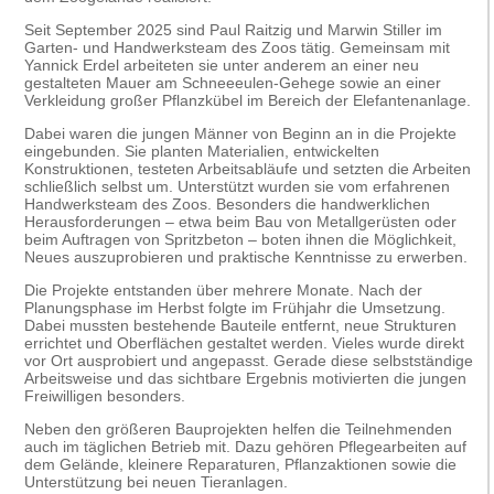
Seit September 2025 sind Paul Raitzig und Marwin Stiller im
Garten- und Handwerksteam des Zoos tätig. Gemeinsam mit
Yannick Erdel arbeiteten sie unter anderem an einer neu
gestalteten Mauer am Schneeeulen-Gehege sowie an einer
Verkleidung großer Pflanzkübel im Bereich der Elefantenanlage.
Dabei waren die jungen Männer von Beginn an in die Projekte
eingebunden. Sie planten Materialien, entwickelten
Konstruktionen, testeten Arbeitsabläufe und setzten die Arbeiten
schließlich selbst um. Unterstützt wurden sie vom erfahrenen
Handwerksteam des Zoos. Besonders die handwerklichen
Herausforderungen – etwa beim Bau von Metallgerüsten oder
beim Auftragen von Spritzbeton – boten ihnen die Möglichkeit,
Neues auszuprobieren und praktische Kenntnisse zu erwerben.
Die Projekte entstanden über mehrere Monate. Nach der
Planungsphase im Herbst folgte im Frühjahr die Umsetzung.
Dabei mussten bestehende Bauteile entfernt, neue Strukturen
errichtet und Oberflächen gestaltet werden. Vieles wurde direkt
vor Ort ausprobiert und angepasst. Gerade diese selbstständige
Arbeitsweise und das sichtbare Ergebnis motivierten die jungen
Freiwilligen besonders.
Neben den größeren Bauprojekten helfen die Teilnehmenden
auch im täglichen Betrieb mit. Dazu gehören Pflegearbeiten auf
dem Gelände, kleinere Reparaturen, Pflanzaktionen sowie die
Unterstützung bei neuen Tieranlagen.