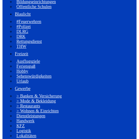
Bildungseinrichtungen
Öffentliche Schulen
Blaulicht
#Feuerwehren
#Polizei
DLRG
DRK
Rettungsdienst
THW
Freizeit
Ausflugsziele
Ferienspaß
Hobby
Sehenswürdigkeiten
Urlaub
Gewerbe
> Banken & Versicherung
> Mode & Bekleidung
> Restaurants
> Wohnen & Einrichten
Dienstleistungen
Handwerk
KFZ
Logistik
Lokalitäten