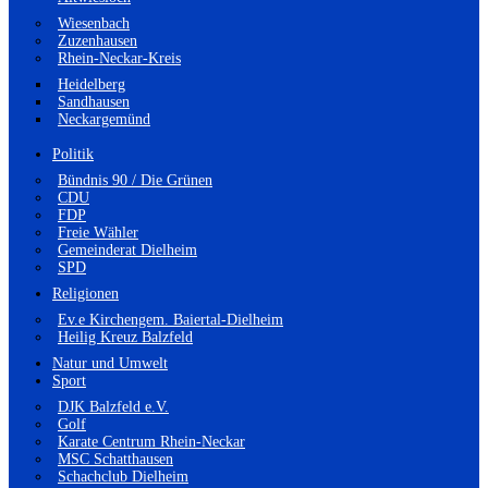
Wiesenbach
Zuzenhausen
Rhein-Neckar-Kreis
Heidelberg
Sandhausen
Neckargemünd
Politik
Bündnis 90 / Die Grünen
CDU
FDP
Freie Wähler
Gemeinderat Dielheim
SPD
Religionen
Ev.e Kirchengem. Baiertal-Dielheim
Heilig Kreuz Balzfeld
Natur und Umwelt
Sport
DJK Balzfeld e.V.
Golf
Karate Centrum Rhein-Neckar
MSC Schatthausen
Schachclub Dielheim