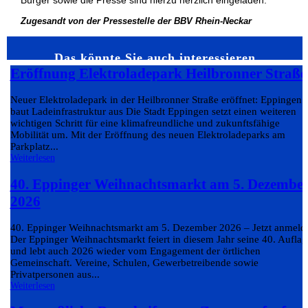
Bürger sowie die Presse sind hierzu herzlich eingeladen.
Zugesandt von der Pressestelle der BBV Rhein-Neckar
Das könnte Sie auch interessieren…
Eröffnung Elektroladepark Heilbronner Straße
Neuer Elektroladepark in der Heilbronner Straße eröffnet: Eppingen
baut Ladeinfrastruktur aus Die Stadt Eppingen setzt einen weiteren
wichtigen Schritt für eine klimafreundliche und zukunftsfähige
Mobilität um. Mit der Eröffnung des neuen Elektroladeparks am
Parkplatz...
Weiterlesen
40. Eppinger Weihnachtsmarkt am 5. Dezembe
2026
40. Eppinger Weihnachtsmarkt am 5. Dezember 2026 – Jetzt anmeld
Der Eppinger Weihnachtsmarkt feiert in diesem Jahr seine 40. Auflag
und lebt auch 2026 wieder vom Engagement der örtlichen
Gemeinschaft. Vereine, Schulen, Gewerbetreibende sowie
Privatpersonen aus...
Weiterlesen