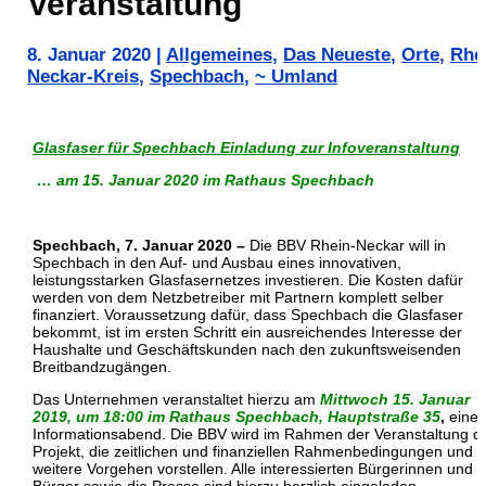
Veranstaltung
8. Januar 2020
|
Allgemeines
,
Das Neueste
,
Orte
,
Rhe
Neckar-Kreis
,
Spechbach
,
~ Umland
Glasfaser für Spechbach Einladung zur Infoveranstaltung
… am 15. Januar 2020 im Rathaus Spechbach
Spechbach, 7. Januar 2020 –
Die BBV Rhein-Neckar will in
Spechbach in den Auf- und Ausbau eines innovativen,
leistungsstarken Glasfasernetzes investieren. Die Kosten dafür
werden von dem Netzbetreiber mit Partnern komplett selber
finanziert. Voraussetzung dafür, dass Spechbach die Glasfaser
bekommt, ist im ersten Schritt ein ausreichendes Interesse der
Haushalte und Geschäftskunden nach den zukunftsweisenden
Breitbandzugängen.
Das Unternehmen veranstaltet hierzu am
Mittwoch 15. Januar
2019, um 18:00 im Rathaus Spechbach, Hauptstraße 35
,
eine
Informationsabend. Die BBV wird im Rahmen der Veranstaltung d
Projekt, die zeitlichen und finanziellen Rahmenbedingungen und 
weitere Vorgehen vorstellen. Alle interessierten Bürgerinnen und