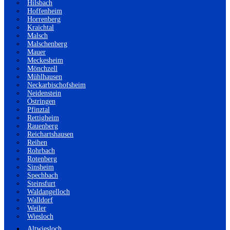
Hilsbach
Hoffenheim
Horrenberg
Kraichtal
Malsch
Malschenberg
Mauer
Meckesheim
Mönchzell
Mühlhausen
Neckarbischofsheim
Neidenstein
Östringen
Pfinztal
Rettigheim
Rauenberg
Reichartshausen
Reihen
Rohrbach
Rotenberg
Sinsheim
Spechbach
Steinsfurt
Waldangelloch
Walldorf
Weiler
Wiesloch
Altwiesloch