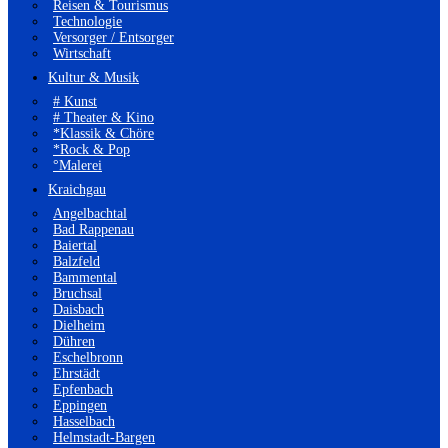
Reisen & Tourismus
Technologie
Versorger / Entsorger
Wirtschaft
Kultur & Musik
# Kunst
# Theater & Kino
*Klassik & Chöre
*Rock & Pop
°Malerei
Kraichgau
Angelbachtal
Bad Rappenau
Baiertal
Balzfeld
Bammental
Bruchsal
Daisbach
Dielheim
Dühren
Eschelbronn
Ehrstädt
Epfenbach
Eppingen
Hasselbach
Helmstadt-Bargen