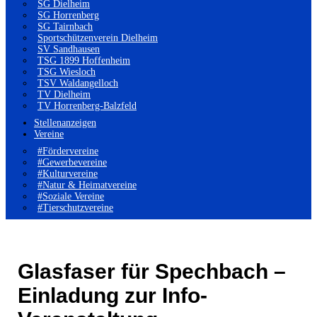
SG Dielheim
SG Horrenberg
SG Tairnbach
Sportschützenverein Dielheim
SV Sandhausen
TSG 1899 Hoffenheim
TSG Wiesloch
TSV Waldangelloch
TV Dielheim
TV Horrenberg-Balzfeld
Stellenanzeigen
Vereine
#Fördervereine
#Gewerbevereine
#Kulturvereine
#Natur & Heimatvereine
#Soziale Vereine
#Tierschutzvereine
Glasfaser für Spechbach –
Einladung zur Info-