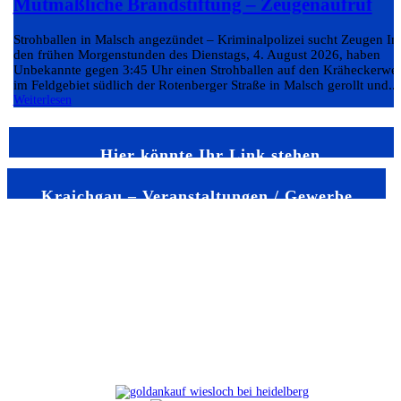
Mutmaßliche Brandstiftung – Zeugenaufruf
Strohballen in Malsch angezündet – Kriminalpolizei sucht Zeugen In
den frühen Morgenstunden des Dienstags, 4. August 2026, haben
Unbekannte gegen 3:45 Uhr einen Strohballen auf den Kräheckerwe
im Feldgebiet südlich der Rotenberger Straße in Malsch gerollt und...
Weiterlesen
Hier könnte Ihr Link stehen
Kraichgau – Veranstaltungen / Gewerbe