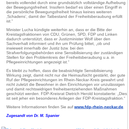
bereits vollendet durch eine grundsätzlich vollständige Aufhebung
der Bewegungsfreiheit. Insofern bedarf es über einen Eingriff in
die persönliche Bewegungsfreiheit hinaus keines weiteren
‚Schadens‘, damit der Tatbestand der Freiheitsberaubung erfüllt
ist.“
Minister Lucha kündigte weiterhin an, dass er die Bitte der
Kreistagsfraktionen von CDU, Grünen, SPD, FDP und Linken
dadurch unterstützt, dass er Justizminister Wolf über den
Sachverhalt informiert und ihn um Prüfung bittet, „ob und
inwieweit innerhalb der Justiz bzw. bei den
Strafverfolgungsbehörden eine Sensibilisierung der zuständigen
Stellen für den Problemkreis der Freiheitsberaubung u.a. in
Pflegeeinrichtungen angezeigt ist.“
Es bleibt zu hoffen, dass die beabsichtigte Sensibilisierung
Wirkung zeigt, damit nicht nur die Heimaufsicht gestärkt, der gute
Ruf der Pflegeeinrichtungen im Rhein-Neckar-Kreis gewahrt und
nicht zuletzt die Bewohner in den Einrichtungen vor unzulässigen
und damit rechtswidrigen freiheitsentziehenden Maßnahmen
geschützt werden. FDP-Kreisrat Dietrich Herold konstatierte: „Dies
ist seit jeher ein besonderes Anliegen der FDP-Kreistagsfraktion.“
Weitere Informationen finden Sie auf
www.fdp-rhein-neckar.de
.
Zugesandt von Dr. M. Spanier