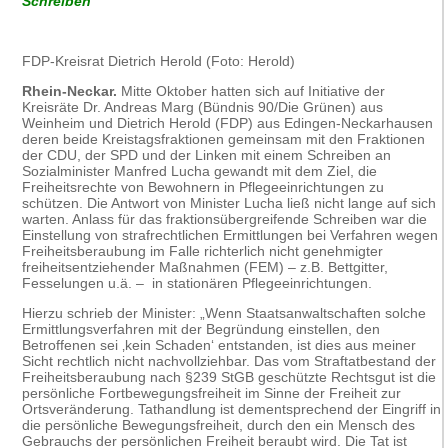
Schreiben
FDP-Kreisrat Dietrich Herold (Foto: Herold)
Rhein-Neckar.
Mitte Oktober hatten sich auf Initiative der
Kreisräte Dr. Andreas Marg (Bündnis 90/Die Grünen) aus
Weinheim und Dietrich Herold (FDP) aus Edingen-Neckarhausen
deren beide Kreistagsfraktionen gemeinsam mit den Fraktionen
der CDU, der SPD und der Linken mit einem Schreiben an
Sozialminister Manfred Lucha gewandt mit dem Ziel, die
Freiheitsrechte von Bewohnern in Pflegeeinrichtungen zu
schützen. Die Antwort von Minister Lucha ließ nicht lange auf sich
warten. Anlass für das fraktionsübergreifende Schreiben war die
Einstellung von strafrechtlichen Ermittlungen bei Verfahren wegen
Freiheitsberaubung im Falle richterlich nicht genehmigter
freiheitsentziehender Maßnahmen (FEM) – z.B. Bettgitter,
Fesselungen u.ä. – in stationären Pflegeeinrichtungen.
Hierzu schrieb der Minister: „Wenn Staatsanwaltschaften solche
Ermittlungsverfahren mit der Begründung einstellen, den
Betroffenen sei ‚kein Schaden‘ entstanden, ist dies aus meiner
Sicht rechtlich nicht nachvollziehbar. Das vom Straftatbestand der
Freiheitsberaubung nach §239 StGB geschützte Rechtsgut ist die
persönliche Fortbewegungsfreiheit im Sinne der Freiheit zur
Ortsveränderung. Tathandlung ist dementsprechend der Eingriff in
die persönliche Bewegungsfreiheit, durch den ein Mensch des
Gebrauchs der persönlichen Freiheit beraubt wird. Die Tat ist