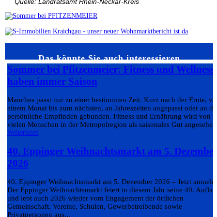
Quelle: Landratsamt Rhein-Neckar-Kreis
Das könnte Sie auch interessieren…
Sommer bei Pfitzenmeier: Fitness und Wellness
haben immer Saison
Manches passt nur zu einer bestimmten Zeit. Kurz nach der Ernte, v
einem Monat bis zum nächsten, an Jahreszeiten angepasst oder an da
persönliche Empfinden gebunden. Fitness und Ernährung wird von
vielen Menschen in der Metropolregion als saisonales Gut angesehen.
Weiterlesen
40. Eppinger Weihnachtsmarkt am 5. Dezembe
2026
40. Eppinger Weihnachtsmarkt am 5. Dezember 2026 – Jetzt anmeld
Der Eppinger Weihnachtsmarkt feiert in diesem Jahr seine 40. Auflag
und lebt auch 2026 wieder vom Engagement der örtlichen
Gemeinschaft. Vereine, Schulen, Gewerbetreibende sowie
Privatpersonen aus...