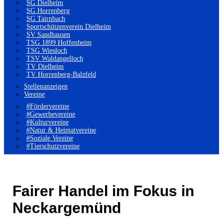
SG Dielheim
SG Horrenberg
SG Tairnbach
Sportschützenverein Dielheim
SV Sandhausen
TSG 1899 Hoffenheim
TSG Wiesloch
TSV Waldangelloch
TV Dielheim
TV Horrenberg-Balzfeld
Stellenanzeigen
Vereine
#Fördervereine
#Gewerbevereine
#Kulturvereine
#Natur & Heimatvereine
#Soziale Vereine
#Tierschutzvereine
Fairer Handel im Fokus in
Neckargemünd