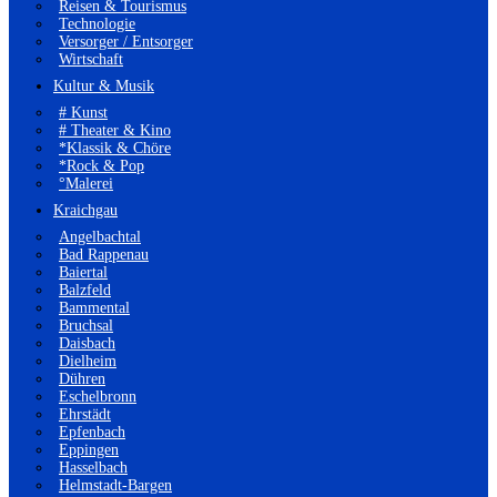
Reisen & Tourismus
Technologie
Versorger / Entsorger
Wirtschaft
Kultur & Musik
# Kunst
# Theater & Kino
*Klassik & Chöre
*Rock & Pop
°Malerei
Kraichgau
Angelbachtal
Bad Rappenau
Baiertal
Balzfeld
Bammental
Bruchsal
Daisbach
Dielheim
Dühren
Eschelbronn
Ehrstädt
Epfenbach
Eppingen
Hasselbach
Helmstadt-Bargen