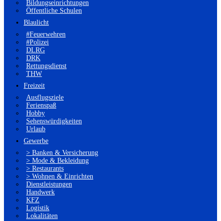
Bildungseinrichtungen
Öffentliche Schulen
Blaulicht
#Feuerwehren
#Polizei
DLRG
DRK
Rettungsdienst
THW
Freizeit
Ausflugsziele
Ferienspaß
Hobby
Sehenswürdigkeiten
Urlaub
Gewerbe
> Banken & Versicherung
> Mode & Bekleidung
> Restaurants
> Wohnen & Einrichten
Dienstleistungen
Handwerk
KFZ
Logistik
Lokalitäten