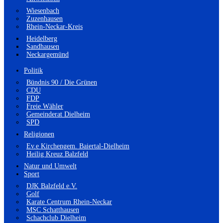
Wiesenbach
Zuzenhausen
Rhein-Neckar-Kreis
Heidelberg
Sandhausen
Neckargemünd
Politik
Bündnis 90 / Die Grünen
CDU
FDP
Freie Wähler
Gemeinderat Dielheim
SPD
Religionen
Ev.e Kirchengem. Baiertal-Dielheim
Heilig Kreuz Balzfeld
Natur und Umwelt
Sport
DJK Balzfeld e.V.
Golf
Karate Centrum Rhein-Neckar
MSC Schatthausen
Schachclub Dielheim