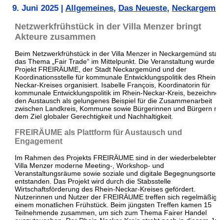
9. Juni 2025
|
Allgemeines
,
Das Neueste
,
Neckargem
Netzwerkfrühstück in der Villa Menzer bringt
Akteure zusammen
Beim Netzwerkfrühstück in der Villa Menzer in Neckargemünd sta
das Thema „Fair Trade“ im Mittelpunkt. Die Veranstaltung wurde
Projekt FREIRÄUME, der Stadt Neckargemünd und der
Koordinationsstelle für kommunale Entwicklungspolitik des Rhein-
Neckar-Kreises organisiert. Isabelle François, Koordinatorin für
kommunale Entwicklungspolitik im Rhein-Neckar-Kreis, bezeichne
den Austausch als gelungenes Beispiel für die Zusammenarbeit
zwischen Landkreis, Kommune sowie Bürgerinnen und Bürgern m
dem Ziel globaler Gerechtigkeit und Nachhaltigkeit.
FREIRÄUME als Plattform für Austausch und
Engagement
Im Rahmen des Projekts FREIRÄUME sind in der wiederbelebten
Villa Menzer moderne Meeting-, Workshop- und
Veranstaltungsräume sowie soziale und digitale Begegnungsorte
entstanden. Das Projekt wird durch die Stabsstelle
Wirtschaftsförderung des Rhein-Neckar-Kreises gefördert.
Nutzerinnen und Nutzer der FREIRÄUME treffen sich regelmäßig 
einem monatlichen Frühstück. Beim jüngsten Treffen kamen 15
Teilnehmende zusammen, um sich zum Thema Fairer Handel