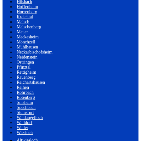
Hilsbach
Hoffenheim
Horrenberg
Kraichtal
Malsch
Malschenberg
Mauer
Meckesheim
Mönchzell
Mühlhausen
Neckarbischofsheim
Neidenstein
Östringen
Pfinztal
Rettigheim
Rauenberg
Reichartshausen
Reihen
Rohrbach
Rotenberg
Sinsheim
Spechbach
Steinsfurt
Waldangelloch
Walldorf
Weiler
Wiesloch
Altwiesloch