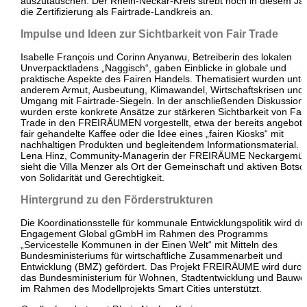
auszutauschen. Der Rhein-Neckar-Kreis strebt noch in diesem Ja
die Zertifizierung als Fairtrade-Landkreis an.
Impulse und Ideen zur Sichtbarkeit von Fair Trade
Isabelle François und Corinn Anyanwu, Betreiberin des lokalen
Unverpacktladens „Naggisch“, gaben Einblicke in globale und
praktische Aspekte des Fairen Handels. Thematisiert wurden unte
anderem Armut, Ausbeutung, Klimawandel, Wirtschaftskrisen und 
Umgang mit Fairtrade-Siegeln. In der anschließenden Diskussion
wurden erste konkrete Ansätze zur stärkeren Sichtbarkeit von Fair
Trade in den FREIRÄUMEN vorgestellt, etwa der bereits angebot
fair gehandelte Kaffee oder die Idee eines „fairen Kiosks“ mit
nachhaltigen Produkten und begleitendem Informationsmaterial.
Lena Hinz, Community-Managerin der FREIRÄUME Neckargemü
sieht die Villa Menzer als Ort der Gemeinschaft und aktiven Botsc
von Solidarität und Gerechtigkeit.
Hintergrund zu den Förderstrukturen
Die Koordinationsstelle für kommunale Entwicklungspolitik wird du
Engagement Global gGmbH im Rahmen des Programms
„Servicestelle Kommunen in der Einen Welt“ mit Mitteln des
Bundesministeriums für wirtschaftliche Zusammenarbeit und
Entwicklung (BMZ) gefördert. Das Projekt FREIRÄUME wird durch
das Bundesministerium für Wohnen, Stadtentwicklung und Bauw
im Rahmen des Modellprojekts Smart Cities unterstützt.