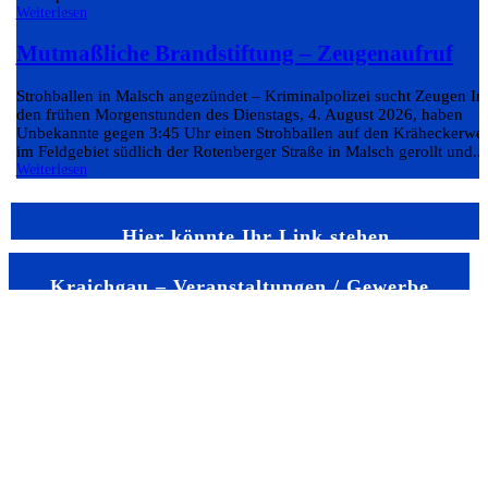
Weiterlesen
Mutmaßliche Brandstiftung – Zeugenaufruf
Strohballen in Malsch angezündet – Kriminalpolizei sucht Zeugen In
den frühen Morgenstunden des Dienstags, 4. August 2026, haben
Unbekannte gegen 3:45 Uhr einen Strohballen auf den Kräheckerwe
im Feldgebiet südlich der Rotenberger Straße in Malsch gerollt und...
Weiterlesen
Hier könnte Ihr Link stehen
Kraichgau – Veranstaltungen / Gewerbe