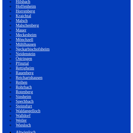
Hilsbach
Hoffenheim
Horrenberg
Kraichtal
Malsch
Malschenberg
Mauer
Meckesheim
Mönchzell
Mühlhausen
Neckarbischofsheim
Neidenstein
Östringen
Pfinztal
Rettigheim
Rauenberg
Reichartshausen
Reihen
Rohrbach
Rotenberg
Sinsheim
Spechbach
Steinsfurt
Waldangelloch
Walldorf
Weiler
Wiesloch
Altwiesloch