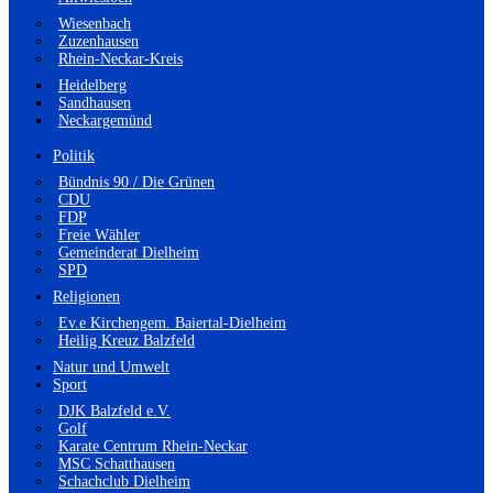
Wiesenbach
Zuzenhausen
Rhein-Neckar-Kreis
Heidelberg
Sandhausen
Neckargemünd
Politik
Bündnis 90 / Die Grünen
CDU
FDP
Freie Wähler
Gemeinderat Dielheim
SPD
Religionen
Ev.e Kirchengem. Baiertal-Dielheim
Heilig Kreuz Balzfeld
Natur und Umwelt
Sport
DJK Balzfeld e.V.
Golf
Karate Centrum Rhein-Neckar
MSC Schatthausen
Schachclub Dielheim