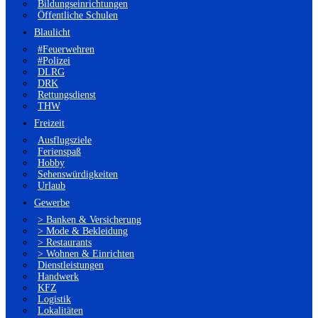
Bildungseinrichtungen
Öffentliche Schulen
Blaulicht
#Feuerwehren
#Polizei
DLRG
DRK
Rettungsdienst
THW
Freizeit
Ausflugsziele
Ferienspaß
Hobby
Sehenswürdigkeiten
Urlaub
Gewerbe
> Banken & Versicherung
> Mode & Bekleidung
> Restaurants
> Wohnen & Einrichten
Dienstleistungen
Handwerk
KFZ
Logistik
Lokalitäten