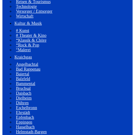
Reisen & Tourismus
Technologie
Versorger / Entsorger
Wirtschaft
Kultur & Musik
# Kunst
# Theater & Kino
*Klassik & Chöre
*Rock & Pop
°Malerei
Kraichgau
Angelbachtal
Bad Rappenau
Baiertal
Balzfeld
Bammental
Bruchsal
Daisbach
Dielheim
Dühren
Eschelbronn
Ehrstädt
Epfenbach
Eppingen
Hasselbach
Helmstadt-Bargen