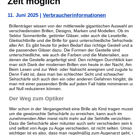
Zeit möglich
11. Juni 2025
|
Verbraucherinformationen
Brillenträger wissen von der mittlerweile gigantischen Auswahl an
verschiedensten Brillen, Designs, Marken und Modellen. Ob im
Sektor Sonnenbrille, getönter Gläser, oder auch die Lesebrille,
Gleitsichtbrille und die Brille für ganz unterschiedliche Sehschwä
aller Art. Es gibt heute für jeden Bedarf das richtige Gestell und a
die passenden Gläser dazu. Die Formen der Gestelle sind
unterschiedliche, wie auch die Farben und die Materialien, aus
denen die Gestelle angefertigt sind. Den richtigen Durchblick kann
man sich Dank der modernen Brillen von heute in der Nacht, Am 
Beim Lesen und zur Weit- oder Nahsicht aneignen und zugute tun
Denn Fakt ist, dass man bei schlechter Sicht und schwacher
Sehschärfe sich auch den ein oder anderen Gefahren hingibt, die
man mit einer passenden Brille auf jeden Fall hätte minimieren un
auf Null reduzieren können.
Der Weg zum Optiker
Wer schon in der Vergangenheit eine Brille als Kind tragen musste
um die gewünschte Sehschärfe zu erreichen, kann auch im
zunehmenden Alter meist nicht mehr auf die Sehhilfe verzichten.
Dass die Sehschärfe aber mitunter auch sehr verschieden sein k
und selbst von Auge zu Auge verschieden, ist nicht selten. Umso
wichtiger ist es also, dass man regelmäßig zum Augenarzt geht, 