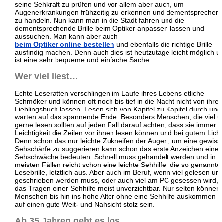
seine Sehkraft zu prüfen und vor allem aber auch, um
Augenerkrankungen frühzeitig zu erkennen und dementsprechen
zu handeln. Nun kann man in die Stadt fahren und die
dementsprechende Brille beim Optiker anpassen lassen und
aussuchen. Man kann aber auch
beim Optiker online bestellen
und ebenfalls die richtige Brille
ausfindig machen. Denn auch dies ist heutzutage leicht möglich u
ist eine sehr bequeme und einfache Sache.
Wer viel liest…
Echte Leseratten verschlingen im Laufe ihres Lebens etliche
Schmöker und können oft noch bis tief in die Nacht nicht von ihre
Lieblingsbuch lassen. Lesen sich von Kapitel zu Kapitel durch und
warten auf das spannende Ende. Besonders Menschen, die viel 
gerne lesen sollten auf jeden Fall darauf achten, dass sie immer m
Leichtigkeit die Zeilen vor ihnen lesen können und bei gutem Licht
Denn schon das nur leichte Zukneifen der Augen, um eine gewiss
Sehschärfe zu suggerieren kann schon das erste Anzeichen einer
Sehschwäche bedeuten. Schnell muss gehandelt werden und in 
meisten Fällen reicht schon eine leichte Sehhilfe, die so genannte
Lesebrille, letztlich aus. Aber auch im Beruf, wenn viel gelesen un
geschrieben werden muss, oder auch viel am PC gesessen wird, i
das Tragen einer Sehhilfe meist unverzichtbar. Nur selten können
Menschen bis hin ins hohe Alter ohne eine Sehhilfe auskommen 
auf einen gute Weit- und Nahsicht stolz sein.
Ab 35 Jahren geht es los