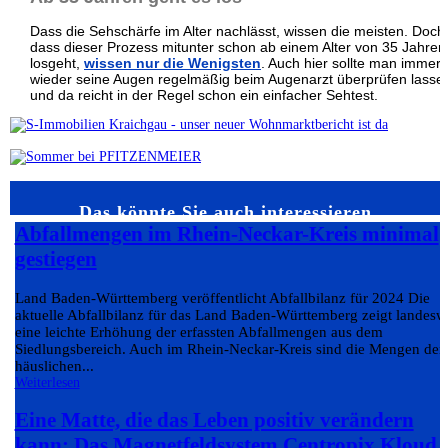
Dass die Sehschärfe im Alter nachlässt, wissen die meisten. Doch
dass dieser Prozess mitunter schon ab einem Alter von 35 Jahren
losgeht,
wissen nur die Wenigsten
. Auch hier sollte man immer
wieder seine Augen regelmäßig beim Augenarzt überprüfen lasse
und da reicht in der Regel schon ein einfacher Sehtest.
Das könnte Sie auch interessieren…
Abfallmengen im Rhein-Neckar-Kreis minimal
gestiegen
Land Baden-Württemberg veröffentlicht Abfallbilanz für 2024 Die
aktuelle Abfallbilanz für das Land Baden-Württemberg zeigt landesw
eine leichte Erhöhung der erfassten Abfallmengen aus dem
Siedlungsbereich. Auch im Rhein-Neckar-Kreis sind die Mengen der
häuslichen...
Weiterlesen
Eine Matte, die das Leben positiv verändern
kann: Das Magnetfeldsystem Centropix Kloud