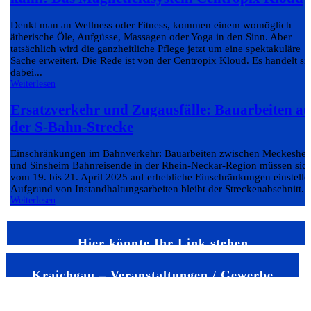
Denkt man an Wellness oder Fitness, kommen einem womöglich
ätherische Öle, Aufgüsse, Massagen oder Yoga in den Sinn. Aber
tatsächlich wird die ganzheitliche Pflege jetzt um eine spektakuläre
Sache erweitert. Die Rede ist von der Centropix Kloud. Es handelt si
dabei...
Weiterlesen
Ersatzverkehr und Zugausfälle: Bauarbeiten au
der S-Bahn-Strecke
Einschränkungen im Bahnverkehr: Bauarbeiten zwischen Meckeshe
und Sinsheim Bahnreisende in der Rhein-Neckar-Region müssen sic
vom 19. bis 21. April 2025 auf erhebliche Einschränkungen einstelle
Aufgrund von Instandhaltungsarbeiten bleibt der Streckenabschnitt...
Weiterlesen
Hier könnte Ihr Link stehen
Kraichgau – Veranstaltungen / Gewerbe