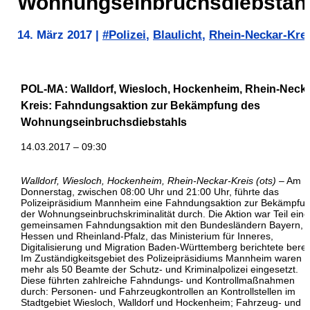
Wohnungseinbruchsdiebstah
14. März 2017
|
#Polizei
,
Blaulicht
,
Rhein-Neckar-Kre
POL-MA: Walldorf, Wiesloch, Hockenheim, Rhein-Necka
Kreis: Fahndungsaktion zur Bekämpfung des
Wohnungseinbruchsdiebstahls
14.03.2017 – 09:30
Walldorf, Wiesloch, Hockenheim, Rhein-Neckar-Kreis (ots)
– Am
Donnerstag, zwischen 08:00 Uhr und 21:00 Uhr, führte das
Polizeipräsidium Mannheim eine Fahndungsaktion zur Bekämpfu
der Wohnungseinbruchskriminalität durch. Die Aktion war Teil eine
gemeinsamen Fahndungsaktion mit den Bundesländern Bayern,
Hessen und Rheinland-Pfalz, das Ministerium für Inneres,
Digitalisierung und Migration Baden-Württemberg berichtete berei
Im Zuständigkeitsgebiet des Polizeipräsidiums Mannheim waren
mehr als 50 Beamte der Schutz- und Kriminalpolizei eingesetzt.
Diese führten zahlreiche Fahndungs- und Kontrollmaßnahmen
durch: Personen- und Fahrzeugkontrollen an Kontrollstellen im
Stadtgebiet Wiesloch, Walldorf und Hockenheim; Fahrzeug- und