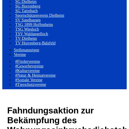
SG Dielheim
SG Horrenberg
SG Tairnbach
Sportschützenverein Dielheim
SV Sandhausen
TSG 1899 Hoffenheim
TSG Wiesloch
TSV Waldangelloch
TV Dielheim
TV Horrenberg-Balzfeld
Stellenanzeigen
Vereine
#Fördervereine
#Gewerbevereine
#Kulturvereine
#Natur & Heimatvereine
#Soziale Vereine
#Tierschutzvereine
Fahndungsaktion zur
Bekämpfung des