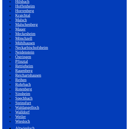
Hilsbach
Hoffenheim
Horrenberg
Kraichtal
Malsch
Malschenberg
Mauer
Meckesheim
Mönchzell
Mühlhausen
Neckarbischofsheim
Neidenstein
Östringen
Pfinztal
Rettigheim
Rauenberg
Reichartshausen
Reihen
Rohrbach
Rotenberg
Sinsheim
Spechbach
Steinsfurt
Waldangelloch
Walldorf
Weiler
Wiesloch
Altwiesloch