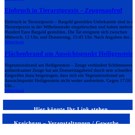
Einbruch in Tierarztpraxis – Zeugenaufruf
Einbruch in Tierarztpraxis – Bargeld gestohlen Unbekannte sind in e
Tierarztpraxis in der Wilhelmstraße eingebrochen und haben mehrere
Hundert Euro Bargeld gestohlen. Die Tat ereignete sich zwischen
Mittwoch, 12 Uhr, und Donnerstag, 15:45 Uhr. Nach Angaben der...
Weiterlesen
Flächenbrand um Aussichtspunkt Heiligenstein
Vegetationsbrand am Heiligenstein – Zeuge verhindert Schlimmeres 
aufmerksamer Zeuge hat am Donnerstagabend durch sein schnelles
Eingreifen dazu beigetragen, dass sich ein Vegetationsbrand am
Aussichtspunkt Heiligenstein nicht weiter ausbreitete. Gegen 17:50
Uhr...
Weiterlesen
Hier könnte Ihr Link stehen
Kraichgau – Veranstaltungen / Gewerbe