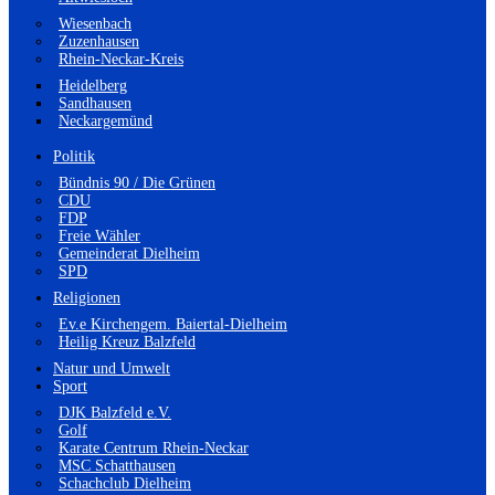
Wiesenbach
Zuzenhausen
Rhein-Neckar-Kreis
Heidelberg
Sandhausen
Neckargemünd
Politik
Bündnis 90 / Die Grünen
CDU
FDP
Freie Wähler
Gemeinderat Dielheim
SPD
Religionen
Ev.e Kirchengem. Baiertal-Dielheim
Heilig Kreuz Balzfeld
Natur und Umwelt
Sport
DJK Balzfeld e.V.
Golf
Karate Centrum Rhein-Neckar
MSC Schatthausen
Schachclub Dielheim