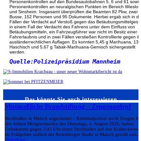
Personenkontrollen auf den Bundesautobahnen 5, 6 und 61 sowi
Personenkontrollen an neuralgischen Punkten im Bereich Wiesloc
und Sinsheim. Insgesamt überprüften die Beamten 82 Pkw, zwei
Busse, 152 Personen und 95 Dokumente. Hierbei ergab sich in dr
Fällen der Verdacht auf Verstoß gegen das Betäubungsmittelgese
in einem Fall der Verdacht des Fahrens unter dem Einfluss von
Betäubungsmitteln, ein Fahrzeugführer war nicht im Besitz einer
Fahrerlaubnis und in zwei Fällen verstießen Kontrollierte gegen ih
ausländerrechtlichen Auflagen. Es konnten 5,45 g Marihuana, 13,
Haschisch und 5,67 g Tabak-Marihuana-Gemisch sichergestellt
werden.
Quelle:Polizeipräsidium Mannheim
Das könnte Sie auch interessieren…
Mutmaßliche Brandstiftung – Zeugenaufruf
Strohballen in Malsch angezündet – Kriminalpolizei sucht Zeugen In
den frühen Morgenstunden des Dienstags, 4. August 2026, haben
Unbekannte gegen 3:45 Uhr einen Strohballen auf den Kräheckerwe
im Feldgebiet südlich der Rotenberger Straße in Malsch gerollt und...
Weiterlesen