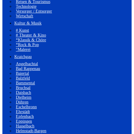
Reisen & Tourismus
Technologie
Versorger / Entsorger
Wirtschaft
Kultur & Musik
# Kunst
# Theater & Kino
*Klassik & Chöre
*Rock & Pop
°Malerei
Kraichgau
Angelbachtal
Bad Rappenau
Baiertal
Balzfeld
Bammental
Bruchsal
Daisbach
Dielheim
Dühren
Eschelbronn
Ehrstädt
Epfenbach
Eppingen
Hasselbach
Helmstadt-Bargen