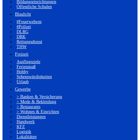
Bildungseinrichtungen
Öffentliche Schulen
Blaulicht
#Feuerwehren
#Polizei
DLRG
DRK
Rettungsdienst
THW
Freizeit
Ausflugsziele
Ferienspaß
Hobby
Sehenswürdigkeiten
Urlaub
Gewerbe
> Banken & Versicherung
> Mode & Bekleidung
> Restaurants
> Wohnen & Einrichten
Dienstleistungen
Handwerk
KFZ
Logistik
Lokalitäten