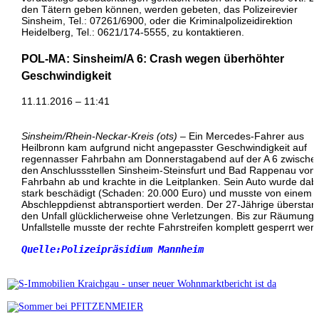
den Tätern geben können, werden gebeten, das Polizeirevier
Sinsheim, Tel.: 07261/6900, oder die Kriminalpolizeidirektion
Heidelberg, Tel.: 0621/174-5555, zu kontaktieren.
POL-MA: Sinsheim/A 6: Crash wegen überhöhter
Geschwindigkeit
11.11.2016 – 11:41
Sinsheim/Rhein-Neckar-Kreis (ots)
– Ein Mercedes-Fahrer aus
Heilbronn kam aufgrund nicht angepasster Geschwindigkeit auf
regennasser Fahrbahn am Donnerstagabend auf der A 6 zwische
den Anschlussstellen Sinsheim-Steinsfurt und Bad Rappenau von 
Fahrbahn ab und krachte in die Leitplanken. Sein Auto wurde dab
stark beschädigt (Schaden: 20.000 Euro) und musste von einem
Abschleppdienst abtransportiert werden. Der 27-Jährige überstan
den Unfall glücklicherweise ohne Verletzungen. Bis zur Räumung 
Unfallstelle musste der rechte Fahrstreifen komplett gesperrt wer
Quelle:Polizeipräsidium Mannheim
