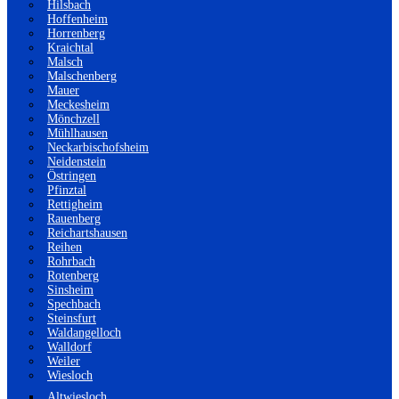
Hilsbach
Hoffenheim
Horrenberg
Kraichtal
Malsch
Malschenberg
Mauer
Meckesheim
Mönchzell
Mühlhausen
Neckarbischofsheim
Neidenstein
Östringen
Pfinztal
Rettigheim
Rauenberg
Reichartshausen
Reihen
Rohrbach
Rotenberg
Sinsheim
Spechbach
Steinsfurt
Waldangelloch
Walldorf
Weiler
Wiesloch
Altwiesloch