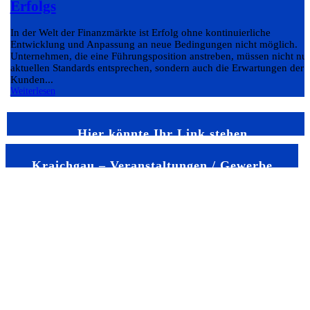
Erfolgs
In der Welt der Finanzmärkte ist Erfolg ohne kontinuierliche
Entwicklung und Anpassung an neue Bedingungen nicht möglich.
Unternehmen, die eine Führungsposition anstreben, müssen nicht nu
aktuellen Standards entsprechen, sondern auch die Erwartungen der
Kunden...
Weiterlesen
Hier könnte Ihr Link stehen
Kraichgau – Veranstaltungen / Gewerbe