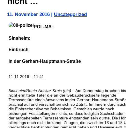
nicht …
11. November 2016
|
Uncategorized
POL-MA:
Sinsheim:
Einbruch
in der Gerhart-Hauptmann-Straße
11.11.2016 – 11:41
Sinsheim/Rhein-Neckar-Kreis (ots)
– Am Donnerstag brachen bisl
nicht ermittelte Täter die an der Gebäuderückseite liegende
Terrassentüre eines Anwesens in der Gerhart-Hauptmann-Straße
brachial auf und verschafften sich so Zutritt. Im Innern durchsuch
die Einbrecher diverse Behältnisse. Gestohlen wurde nach
bisherigen Feststellungen nichts, so dass lediglich Sachschaden 
der aufgehebelten Terrassentüre entstanden sein dürfte. Die Höhe
allerdings noch nicht bekannt. Zeugen, die zwischen 13 und 18 U
verdächtige Beobachtungen gemacht haben und Hinweise evtl. z