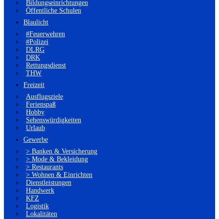
Bildungseinrichtungen
Öffentliche Schulen
Blaulicht
#Feuerwehren
#Polizei
DLRG
DRK
Rettungsdienst
THW
Freizeit
Ausflugsziele
Ferienspaß
Hobby
Sehenswürdigkeiten
Urlaub
Gewerbe
> Banken & Versicherung
> Mode & Bekleidung
> Restaurants
> Wohnen & Einrichten
Dienstleistungen
Handwerk
KFZ
Logistik
Lokalitäten