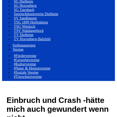
SG Dielheim
SG Horrenberg
SG Tairnbach
Sportschützenverein Dielheim
SV Sandhausen
TSG 1899 Hoffenheim
TSG Wiesloch
TSV Waldangelloch
TV Dielheim
TV Horrenberg-Balzfeld
Stellenanzeigen
Vereine
#Fördervereine
#Gewerbevereine
#Kulturvereine
#Natur & Heimatvereine
#Soziale Vereine
#Tierschutzvereine
Einbruch und Crash -hätte
mich auch gewundert wenn