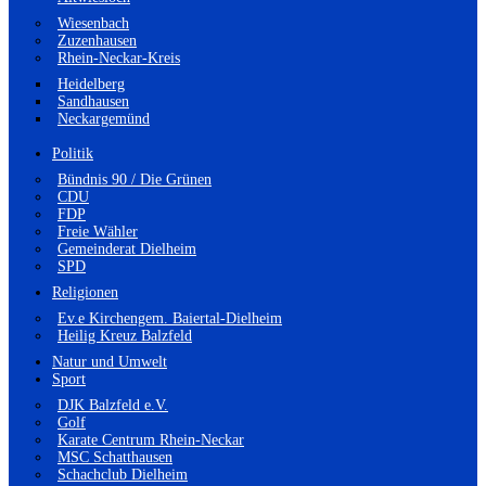
Wiesenbach
Zuzenhausen
Rhein-Neckar-Kreis
Heidelberg
Sandhausen
Neckargemünd
Politik
Bündnis 90 / Die Grünen
CDU
FDP
Freie Wähler
Gemeinderat Dielheim
SPD
Religionen
Ev.e Kirchengem. Baiertal-Dielheim
Heilig Kreuz Balzfeld
Natur und Umwelt
Sport
DJK Balzfeld e.V.
Golf
Karate Centrum Rhein-Neckar
MSC Schatthausen
Schachclub Dielheim