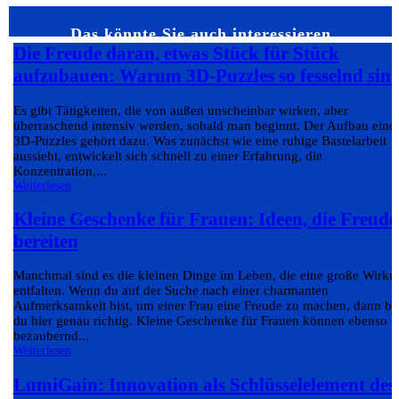
Das könnte Sie auch interessieren…
Die Freude daran, etwas Stück für Stück
aufzubauen: Warum 3D-Puzzles so fesselnd sin
Es gibt Tätigkeiten, die von außen unscheinbar wirken, aber
überraschend intensiv werden, sobald man beginnt. Der Aufbau eine
3D-Puzzles gehört dazu. Was zunächst wie eine ruhige Bastelarbeit
aussieht, entwickelt sich schnell zu einer Erfahrung, die
Konzentration,...
Weiterlesen
Kleine Geschenke für Frauen: Ideen, die Freude
bereiten
Manchmal sind es die kleinen Dinge im Leben, die eine große Wirku
entfalten. Wenn du auf der Suche nach einer charmanten
Aufmerksamkeit bist, um einer Frau eine Freude zu machen, dann bis
du hier genau richtig. Kleine Geschenke für Frauen können ebenso
bezaubernd...
Weiterlesen
LumiGain: Innovation als Schlüsselelement des