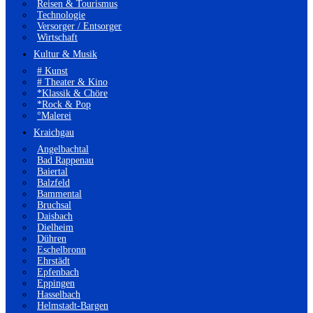
Reisen & Tourismus
Technologie
Versorger / Entsorger
Wirtschaft
Kultur & Musik
# Kunst
# Theater & Kino
*Klassik & Chöre
*Rock & Pop
°Malerei
Kraichgau
Angelbachtal
Bad Rappenau
Baiertal
Balzfeld
Bammental
Bruchsal
Daisbach
Dielheim
Dühren
Eschelbronn
Ehrstädt
Epfenbach
Eppingen
Hasselbach
Helmstadt-Bargen