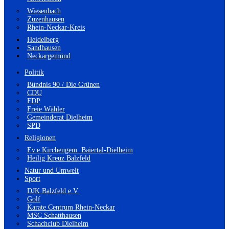
Wiesenbach
Zuzenhausen
Rhein-Neckar-Kreis
Heidelberg
Sandhausen
Neckargemünd
Politik
Bündnis 90 / Die Grünen
CDU
FDP
Freie Wähler
Gemeinderat Dielheim
SPD
Religionen
Ev.e Kirchengem. Baiertal-Dielheim
Heilig Kreuz Balzfeld
Natur und Umwelt
Sport
DJK Balzfeld e.V.
Golf
Karate Centrum Rhein-Neckar
MSC Schatthausen
Schachclub Dielheim