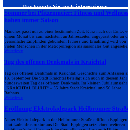
Das könnte Sie auch interessieren…
Sommer bei Pfitzenmeier: Fitness und Wellness
haben immer Saison
Manches passt nur zu einer bestimmten Zeit. Kurz nach der Ernte, v
einem Monat bis zum nächsten, an Jahreszeiten angepasst oder an da
persönliche Empfinden gebunden. Fitness und Ernährung wird von
vielen Menschen in der Metropolregion als saisonales Gut angesehen.
Weiterlesen
Tag des offenen Denkmals in Kraichtal
Tag des offenen Denkmals in Kraichtal: Geschichte zum Anfassen a
13. September Die Stadt Kraichtal beteiligt sich auch in diesem Jahr
bundesweiten Tag des offenen Denkmals. Im kleinen Jubiläumsjahr
„KRAICHTAL BLÜHT“ – 55 Jahre Stadt Kraichtal und 50 Jahre
Rathaus...
Weiterlesen
Eröffnung Elektroladepark Heilbronner Straße
Neuer Elektroladepark in der Heilbronner Straße eröffnet: Eppingen
baut Ladeinfrastruktur aus Die Stadt Eppingen setzt einen weiteren
wichtigen Schritt für eine klimafreundliche und zukunftsfähige