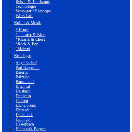
Reisen & Tourismus
Technologie
Versorger / Entsorger
Wirtschaft
Kultur & Musik
# Kunst
# Theater & Kino
*Klassik & Chöre
*Rock & Pop
°Malerei
Kraichgau
Angelbachtal
Bad Rappenau
Baiertal
Balzfeld
Bammental
Bruchsal
Daisbach
Dielheim
Dühren
Eschelbronn
Ehrstädt
Epfenbach
Eppingen
Hasselbach
Helmstadt-Bargen