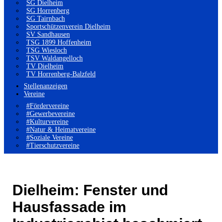
SG Dielheim
SG Horrenberg
SG Tairnbach
Sportschützenverein Dielheim
SV Sandhausen
TSG 1899 Hoffenheim
TSG Wiesloch
TSV Waldangelloch
TV Dielheim
TV Horrenberg-Balzfeld
Stellenanzeigen
Vereine
#Fördervereine
#Gewerbevereine
#Kulturvereine
#Natur & Heimatvereine
#Soziale Vereine
#Tierschutzvereine
Dielheim: Fenster und
Hausfassade im