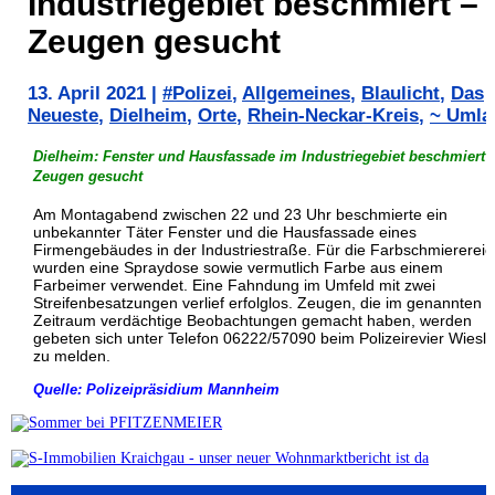
Industriegebiet beschmiert –
Zeugen gesucht
13. April 2021
|
#Polizei
,
Allgemeines
,
Blaulicht
,
Das
Neueste
,
Dielheim
,
Orte
,
Rhein-Neckar-Kreis
,
~ Umla
Dielheim: Fenster und Hausfassade im Industriegebiet beschmiert 
Zeugen gesucht
Am Montagabend zwischen 22 und 23 Uhr beschmierte ein
unbekannter Täter Fenster und die Hausfassade eines
Firmengebäudes in der Industriestraße. Für die Farbschmiererei
wurden eine Spraydose sowie vermutlich Farbe aus einem
Farbeimer verwendet. Eine Fahndung im Umfeld mit zwei
Streifenbesatzungen verlief erfolglos. Zeugen, die im genannten
Zeitraum verdächtige Beobachtungen gemacht haben, werden
gebeten sich unter Telefon 06222/57090 beim Polizeirevier Wiesl
zu melden.
Quelle: Polizeipräsidium Mannheim