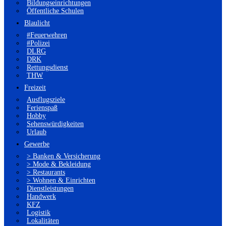
Bildungseinrichtungen
Öffentliche Schulen
Blaulicht
#Feuerwehren
#Polizei
DLRG
DRK
Rettungsdienst
THW
Freizeit
Ausflugsziele
Ferienspaß
Hobby
Sehenswürdigkeiten
Urlaub
Gewerbe
> Banken & Versicherung
> Mode & Bekleidung
> Restaurants
> Wohnen & Einrichten
Dienstleistungen
Handwerk
KFZ
Logistik
Lokalitäten