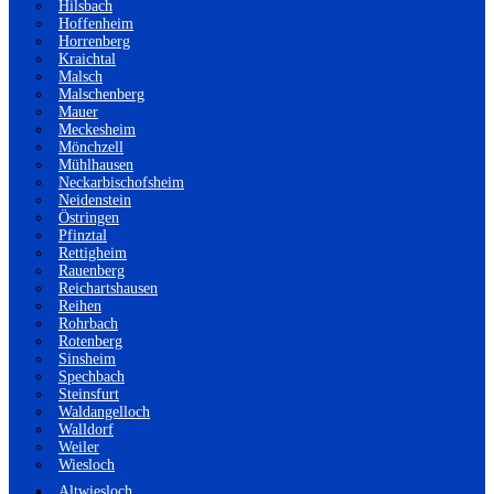
Hilsbach
Hoffenheim
Horrenberg
Kraichtal
Malsch
Malschenberg
Mauer
Meckesheim
Mönchzell
Mühlhausen
Neckarbischofsheim
Neidenstein
Östringen
Pfinztal
Rettigheim
Rauenberg
Reichartshausen
Reihen
Rohrbach
Rotenberg
Sinsheim
Spechbach
Steinsfurt
Waldangelloch
Walldorf
Weiler
Wiesloch
Altwiesloch