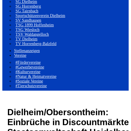
SG Dielheim
SG Horrenberg
SG Tairnbach
Sportschützenverein Dielheim
SV Sandhausen
TSG 1899 Hoffenheim
TSG Wiesloch
TSV Waldangelloch
TV Dielheim
TV Horrenberg-Balzfeld
Stellenanzeigen
Vereine
#Fördervereine
#Gewerbevereine
#Kulturvereine
#Natur & Heimatvereine
#Soziale Vereine
#Tierschutzvereine
Dielheim/Obersontheim:
Einbrüche in Discountmärkte