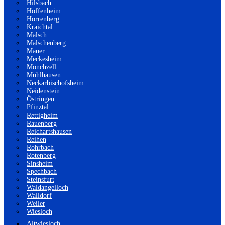
Hilsbach
Hoffenheim
Horrenberg
Kraichtal
Malsch
Malschenberg
Mauer
Meckesheim
Mönchzell
Mühlhausen
Neckarbischofsheim
Neidenstein
Östringen
Pfinztal
Rettigheim
Rauenberg
Reichartshausen
Reihen
Rohrbach
Rotenberg
Sinsheim
Spechbach
Steinsfurt
Waldangelloch
Walldorf
Weiler
Wiesloch
Altwiesloch