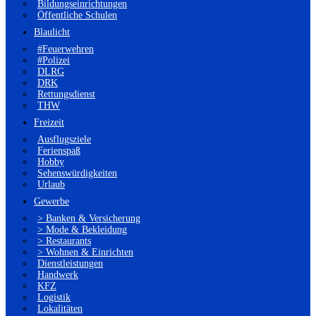
Bildungseinrichtungen
Öffentliche Schulen
Blaulicht
#Feuerwehren
#Polizei
DLRG
DRK
Rettungsdienst
THW
Freizeit
Ausflugsziele
Ferienspaß
Hobby
Sehenswürdigkeiten
Urlaub
Gewerbe
> Banken & Versicherung
> Mode & Bekleidung
> Restaurants
> Wohnen & Einrichten
Dienstleistungen
Handwerk
KFZ
Logistik
Lokalitäten