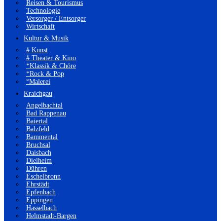
Reisen & Tourismus
Technologie
Versorger / Entsorger
Wirtschaft
Kultur & Musik
# Kunst
# Theater & Kino
*Klassik & Chöre
*Rock & Pop
°Malerei
Kraichgau
Angelbachtal
Bad Rappenau
Baiertal
Balzfeld
Bammental
Bruchsal
Daisbach
Dielheim
Dühren
Eschelbronn
Ehrstädt
Epfenbach
Eppingen
Hasselbach
Helmstadt-Bargen