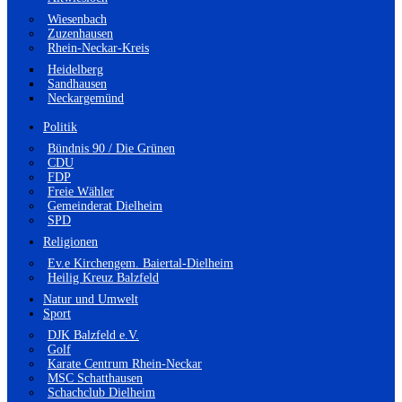
Wiesenbach
Zuzenhausen
Rhein-Neckar-Kreis
Heidelberg
Sandhausen
Neckargemünd
Politik
Bündnis 90 / Die Grünen
CDU
FDP
Freie Wähler
Gemeinderat Dielheim
SPD
Religionen
Ev.e Kirchengem. Baiertal-Dielheim
Heilig Kreuz Balzfeld
Natur und Umwelt
Sport
DJK Balzfeld e.V.
Golf
Karate Centrum Rhein-Neckar
MSC Schatthausen
Schachclub Dielheim