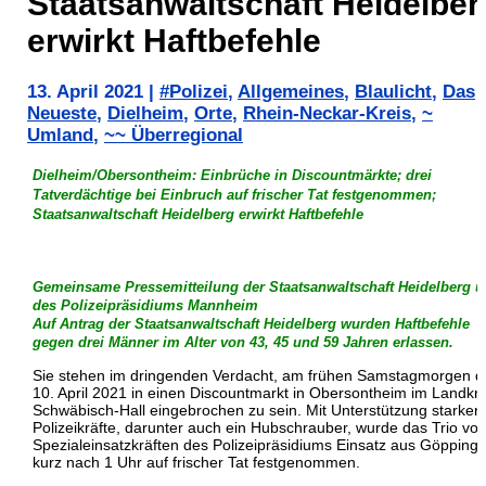
Staatsanwaltschaft Heidelber
erwirkt Haftbefehle
13. April 2021
|
#Polizei
,
Allgemeines
,
Blaulicht
,
Das
Neueste
,
Dielheim
,
Orte
,
Rhein-Neckar-Kreis
,
~
Umland
,
~~ Überregional
Dielheim/Obersontheim: Einbrüche in Discountmärkte; drei
Tatverdächtige bei Einbruch auf frischer Tat festgenommen;
Staatsanwaltschaft Heidelberg erwirkt Haftbefehle
Gemeinsame Pressemitteilung der Staatsanwaltschaft Heidelberg 
des Polizeipräsidiums Mannheim
Auf Antrag der Staatsanwaltschaft Heidelberg wurden Haftbefehle
gegen drei Männer im Alter von 43, 45 und 59 Jahren erlassen.
Sie stehen im dringenden Verdacht, am frühen Samstagmorgen d
10. April 2021 in einen Discountmarkt in Obersontheim im Landkre
Schwäbisch-Hall eingebrochen zu sein. Mit Unterstützung starker
Polizeikräfte, darunter auch ein Hubschrauber, wurde das Trio vo
Spezialeinsatzkräften des Polizeipräsidiums Einsatz aus Göpping
kurz nach 1 Uhr auf frischer Tat festgenommen.