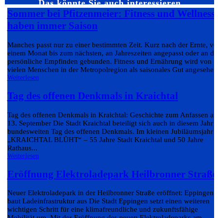
Das könnte Sie auch interessieren…
Sommer bei Pfitzenmeier: Fitness und Wellness
haben immer Saison
Manches passt nur zu einer bestimmten Zeit. Kurz nach der Ernte, v
einem Monat bis zum nächsten, an Jahreszeiten angepasst oder an da
persönliche Empfinden gebunden. Fitness und Ernährung wird von
vielen Menschen in der Metropolregion als saisonales Gut angesehen.
Weiterlesen
Tag des offenen Denkmals in Kraichtal
Tag des offenen Denkmals in Kraichtal: Geschichte zum Anfassen a
13. September Die Stadt Kraichtal beteiligt sich auch in diesem Jahr
bundesweiten Tag des offenen Denkmals. Im kleinen Jubiläumsjahr
„KRAICHTAL BLÜHT“ – 55 Jahre Stadt Kraichtal und 50 Jahre
Rathaus...
Weiterlesen
Eröffnung Elektroladepark Heilbronner Straße
Neuer Elektroladepark in der Heilbronner Straße eröffnet: Eppingen
baut Ladeinfrastruktur aus Die Stadt Eppingen setzt einen weiteren
wichtigen Schritt für eine klimafreundliche und zukunftsfähige
Mobilität um. Mit der Eröffnung des neuen Elektroladeparks am