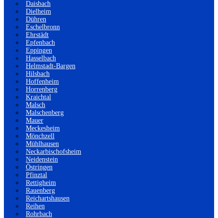
Daisbach
Dielheim
Dühren
Eschelbronn
Ehrstädt
Epfenbach
Eppingen
Hasselbach
Helmstadt-Bargen
Hilsbach
Hoffenheim
Horrenberg
Kraichtal
Malsch
Malschenberg
Mauer
Meckesheim
Mönchzell
Mühlhausen
Neckarbischofsheim
Neidenstein
Östringen
Pfinztal
Rettigheim
Rauenberg
Reichartshausen
Reihen
Rohrbach