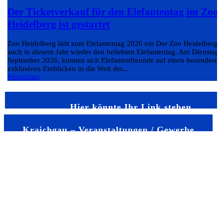
Der Ticketverkauf für den Elefantentag im Zoo
Heidelberg ist gestartet
Zoo Heidelberg lädt zum Elefantentag 2026 ein Der Zoo Heidelberg v
auch in diesem Jahr wieder den beliebten Elefantentag. Am Dienstag,
September 2026, können sich Elefantenfreunde auf einen besondere
exklusiven Einblicken in die Welt der...
Weiterlesen
Hier könnte Ihr Link stehen
Kraichgau – Veranstaltungen / Gewerbe