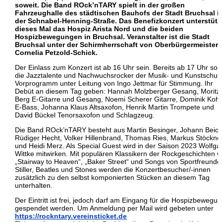
soweit. Die Band ROck’nTARY spielt in der großen
Fahrzeughalle des städtischen Bauhofs der Stadt Bruchsal i
der Schnabel-Henning-Straße. Das Benefizkonzert unterstütz
dieses Mal das Hospiz Arista Nord und die beiden
Hospizbewegungen in Bruchsal. Veranstalter ist die Stadt
Bruchsal unter der Schirmherrschaft von Oberbürgermeisteri
Cornelia Petzold-Schick.
Der Einlass zum Konzert ist ab 16 Uhr sein. Bereits ab 17 Uhr so
die Jazztalente und Nachwuchsrocker der Musik- und Kunstschul
Vorprogramm unter Leitung von Ingo Jettmar für Stimmung. Ihr
Debüt an diesem Tag geben: Hannah Molzberger Gesang, Moritz
Berg E-Gitarre und Gesang, Noemi Scherer Gitarre, Dominik Kohl
E-Bass, Johanna Klaus Altsaxofon, Henrik Martin Trompete und
David Bückel Tenorsaxofon und Schlagzeug.
Die Band ROck’nTARY besteht aus Martin Besinger, Johann Beich
Rüdiger Hecht, Volker Hillenbrand, Thomas Ries, Markus Stöckne
und Heidi Merz. Als Special Guest wird in der Saison 2023 Wolfga
Wittke mitwirken. Mit populären Klassikern der Rockgeschichten w
„Stairway to Heaven“, „Baker Street“ und Songs von Sportfreunde
Stiller, Beatles und Stones werden die Konzertbesucher/-innen
zusätzlich zu den selbst komponierten Stücken an diesem Tag
unterhalten.
Der Eintritt ist frei, jedoch darf am Eingang für die Hospizbewegu
gespendet werden. Um Anmeldung per Mail wird gebeten unter
https://rockntary.vereinsticket.de