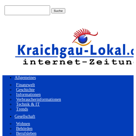
Suchen
nach:
Allgemeines
Finanzwelt
Geschichte
Informationen
Verbraucherinformationen
Technik & IT
Trends
Gesellschaft
Wohnen
Behörden
Berufsleben