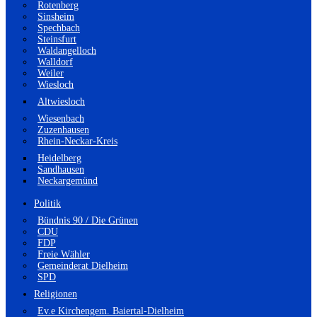
Rotenberg
Sinsheim
Spechbach
Steinsfurt
Waldangelloch
Walldorf
Weiler
Wiesloch
Altwiesloch
Wiesenbach
Zuzenhausen
Rhein-Neckar-Kreis
Heidelberg
Sandhausen
Neckargemünd
Politik
Bündnis 90 / Die Grünen
CDU
FDP
Freie Wähler
Gemeinderat Dielheim
SPD
Religionen
Ev.e Kirchengem. Baiertal-Dielheim