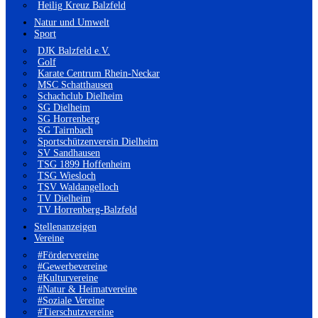
Heilig Kreuz Balzfeld
Natur und Umwelt
Sport
DJK Balzfeld e.V.
Golf
Karate Centrum Rhein-Neckar
MSC Schatthausen
Schachclub Dielheim
SG Dielheim
SG Horrenberg
SG Tairnbach
Sportschützenverein Dielheim
SV Sandhausen
TSG 1899 Hoffenheim
TSG Wiesloch
TSV Waldangelloch
TV Dielheim
TV Horrenberg-Balzfeld
Stellenanzeigen
Vereine
#Fördervereine
#Gewerbevereine
#Kulturvereine
#Natur & Heimatvereine
#Soziale Vereine
#Tierschutzvereine