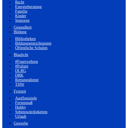
Recht
Energieberatung
Familie
Kinder
Senioren
Gesundheit
Bildung
Bibliotheken
Bildungseinrichtungen
Öffentliche Schulen
Blaulicht
#Feuerwehren
#Polizei
DLRG
DRK
Rettungsdienst
THW
Freizeit
Ausflugsziele
Ferienspaß
Hobby
Sehenswürdigkeiten
Urlaub
Gewerbe