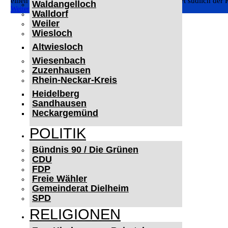
einen Strohballen auf den Kräheckerweg im Feldgebiet südlich der R
Waldangelloch
Weiterlesen
Walldorf
Weiler
Wiesloch
Altwiesloch
Wiesenbach
Zuzenhausen
Rhein-Neckar-Kreis
Heidelberg
Sandhausen
Neckargemünd
POLITIK
Bündnis 90 / Die Grünen
CDU
FDP
Freie Wähler
Gemeinderat Dielheim
SPD
RELIGIONEN