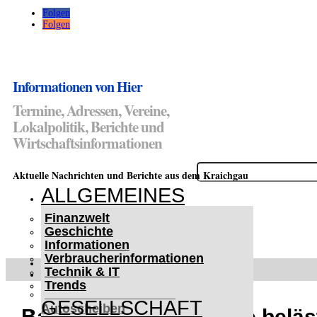
Folgen
Folgen
Informationen von Hier
Termine, Adressen, Vereine,
Lokalpolitik, Berichte und
Wirtschaftsinformationen
Suchen
Aktuelle Nachrichten und Berichte aus dem Kraichgau
nach:
ALLGEMEINES
Finanzwelt
Geschichte
Informationen
Verbraucherinformationen
WETTERWARNUNGEN
Technik & IT
WINTER IM KRAICHGAU
Trends
Lifehacks für vereiste
GESELLSCHAFT
Autoscheiben
Bammental: 13-Jährige beläs