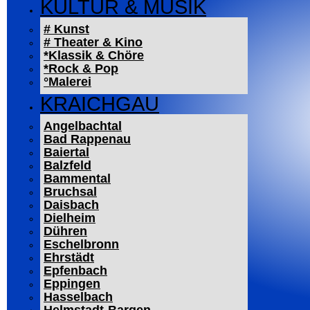
KULTUR & MUSIK
# Kunst
# Theater & Kino
*Klassik & Chöre
*Rock & Pop
°Malerei
KRAICHGAU
Angelbachtal
Bad Rappenau
Baiertal
Balzfeld
Bammental
Bruchsal
Daisbach
Dielheim
Dühren
Eschelbronn
Ehrstädt
Epfenbach
Eppingen
Hasselbach