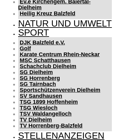
Ev.e Kirchengem. Baiertal-
Dielheim
Heilig Kreuz Balzfeld
NATUR UND UMWELT
SPORT
DJK Balzfeld e.V.
Golf
Karate Centrum Rhein-Neckar
MSC Schatthausen
Schachclub Dielheim
SG Dielheim
SG Horrenberg
SG Tairnbach
Sportschützenverein Dielheim
SV Sandhausen
TSG 1899 Hoffenheim
TSG Wiesloch
TSV Waldangelloch
TV Dielheim
TV Horrenberg-Balzfeld
STELLENANZEIGEN