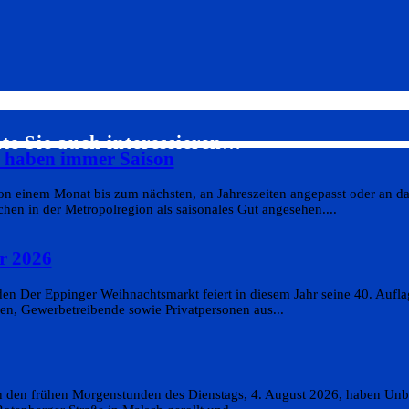
te Sie auch interessieren…
s haben immer Saison
on einem Monat bis zum nächsten, an Jahreszeiten angepasst oder an da
en in der Metropolregion als saisonales Gut angesehen....
r 2026
n Der Eppinger Weihnachtsmarkt feiert in diesem Jahr seine 40. Aufla
en, Gewerbetreibende sowie Privatpersonen aus...
In den frühen Morgenstunden des Dienstags, 4. August 2026, haben Un