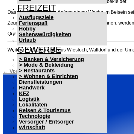
Jeans und einer dunklen Softshell-Jacke bekleidet
FREIZEIT
Das Mädchen erschien Anfang dieser Woche im Beisein seine
Ausflugsziele
Ferienspaß
Zeugen, die Hinweise auf den Mann geben können, werden g
Hobby
Quelle:
Polizeipräsidium Mannheim
Sehenswürdigkeiten
Urlaub
GEWERBE
Weitere Polizeiberichte aus Wiesloch, Walldorf und der Um
> Banken & Versicherung
> Mode & Bekleidung
> Restaurants
←
Vorheriger Beitrag
Nächster Beitrag
→
> Wohnen & Einrichten
Dienstleistungen
Handwerk
KFZ
Logistik
Lokalitäten
Reisen & Tourismus
Technologie
Versorger / Entsorger
Wirtschaft