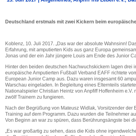
Deutschland erstmals mit zwei Kickern beim europäisch
Koblenz, 10. Juli 2017. „Das war der absolute Wahnsinn! Da
Erfahrung, mit amputierten Kids aus ganz Europa gemeinsam
Jonas und der ein Jahr jüngere Louis am Ende des Junior C
Hinter den beiden deutschen Nachwuchskickern lagen drei in
europäische Amputierten Fußball Verband EAFF richtete vom 
European Junior Camp aus. Dazu waren insgesamt 60 amputie
Warschau eingeladen. In Begleitung eines Elternteils starte
Nationalspieler Christian Heintz von Anpfiff Hoffenheim e.V. 
zwölf Trainern zu fungieren.
Nach der Begrüßung von Mateusz Widlak, Vorsitzender der 
Training auf dem Programm. Dazu wurden die Teilnehmer aus 
Von Beginn an war zu spüren, dass Berührungsängste bei die
„Es war großartig zu sehen, dass die Kids ohne irgendwelche