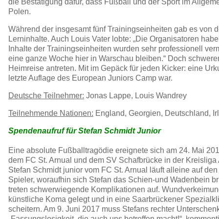
die Bestätigung dafür, dass Fußball und der Sport im Allgem
Polen.
Während der insgesamt fünf Trainingseinheiten gab es von de
Lerninhalte. Auch Louis Vater lobte: „Die Organisatoren hab
Inhalte der Trainingseinheiten wurden sehr professionell v
eine ganze Woche hier in Warschau bleiben.“ Doch schwere
Heimreise antreten. Mit im Gepäck für jeden Kicker: eine Urk
letzte Auflage des European Juniors Camp war.
Deutsche Teilnehmer:
Jonas Lappe, Louis Wandrey
Teilnehmende Nationen:
England, Georgien, Deutschland, Irla
Spendenaufruf für Stefan Schmidt Junior
Eine absolute Fußballtragödie ereignete sich am 24. Mai 20
dem FC St. Arnual und dem SV Schafbrücke in der Kreisliga 
Stefan Schmidt junior vom FC St. Arnual läuft alleine auf 
Spieler, woraufhin sich Stefan das Schien-und Wadenbein br
treten schwerwiegende Komplikationen auf. Wundverkeimung,
künstliche Koma gelegt und in eine Saarbrückener Spezialkli
scheitern. Am 9. Juni 2017 muss Stefans rechter Unterschen
„Fassungslosigkeit, die auch uns betroffen macht!“, kommentie