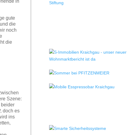
enende in
ge gute
 und die
wir noch
e
ht die
 zwischen
ere Szene:
 beider
, doch es
ird ins
tten,
eren