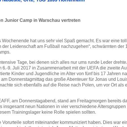
en Junior Camp in Warschau vertreten
s Wochenende hat uns sehr viel Spaß gemacht. Es war eine tol
 der Leidenschaft am Fußball nachzugehen“, schwärmten der 1
amps.
tensive Tage, bei denen sich alles nur ums runde Leder drehte
6.-9. Juli 2017 in Zusammenarbeit mit der UEFA die zweite Au
rte Kinder und Jugendliche im Alter von fünf bis 17 Jahren n
te am Donnerstagmittag das große Abenteuer für Jonas und Loui
machte sich ebenfalls auf die Reise nach Polen, um vor Ort als 
EAFF, am Donnerstagabend, stand am Freitagmorgen bereits da
insgesamt neun Nationen in vier verschiedene Altersgruppen e
sem Trainingslager keine Rolle spielen sollten.
 Vorurteile sofort miteinander kommuniziert haben. Dies war e