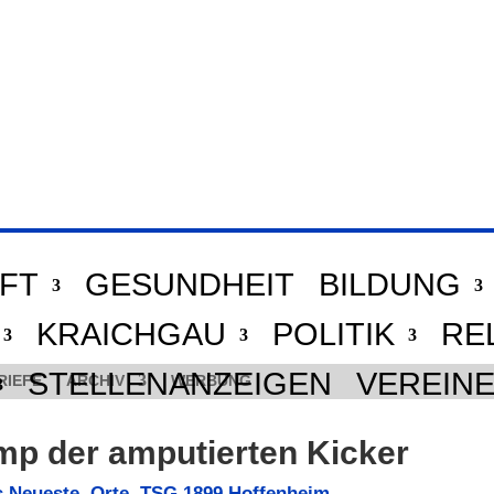
FT
GESUNDHEIT
BILDUNG
KRAICHGAU
POLITIK
RE
STELLENANZEIGEN
VEREIN
RIEFE
ARCHIV
WERBUNG
amp der amputierten Kicker
 Neueste
,
Orte
,
TSG 1899 Hoffenheim