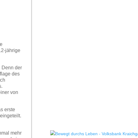
le
2-jährige
. Denn der
flage des
ach
s.
einer von
s erste
ingeteilt.
inmal mehr