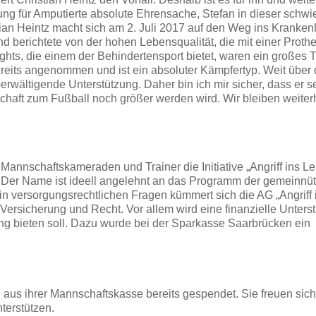
ung für Amputierte absolute Ehrensache, Stefan in dieser schwi
tian Heintz macht sich am 2. Juli 2017 auf den Weg ins Kranke
berichtete von der hohen Lebensqualität, die mit einer Prothes
ghts, die einem der Behindertensport bietet, waren ein großes
eits angenommen und ist ein absoluter Kämpfertyp. Weit über 
rwältigende Unterstützung. Daher bin ich mir sicher, dass er s
chaft zum Fußball noch größer werden wird. Wir bleiben weiterh
annschaftskameraden und Trainer die Initiative „Angriff ins L
. Der Name ist ideell angelehnt an das Programm der gemeinnü
 in versorgungsrechtlichen Fragen kümmert sich die AG „Angriff
ersicherung und Recht. Vor allem wird eine finanzielle Unters
ung bieten soll. Dazu wurde bei der Sparkasse Saarbrücken ein
 aus ihrer Mannschaftskasse bereits gespendet. Sie freuen sic
terstützen.