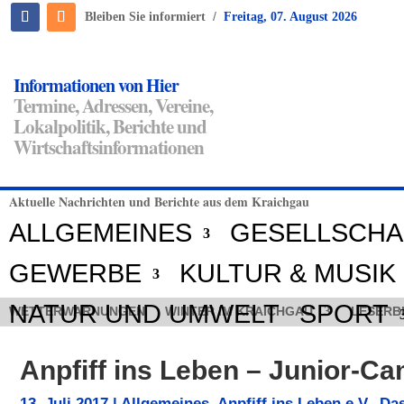
/
Bleiben Sie informiert
Freitag, 07. August 2026
Informationen von Hier
Termine, Adressen, Vereine,
Lokalpolitik, Berichte und
Wirtschaftsinformationen
Aktuelle Nachrichten und Berichte aus dem Kraichgau
ALLGEMEINES
GESELLSCHA
GEWERBE
KULTUR & MUSIK
NATUR UND UMWELT
SPORT
WETTERWARNUNGEN
WINTER IM KRAICHGAU
LESERB
Anpfiff ins Leben – Junior-C
13. Juli 2017
|
Allgemeines
,
Anpfiff ins Leben e.V.
,
Das