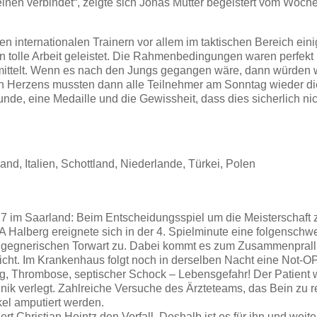
einen verbindet“, zeigte sich Jonas Mutter begeistert vom Woch
n internationalen Trainern vor allem im taktischen Bereich eini
en tolle Arbeit geleistet. Die Rahmenbedingungen waren perfekt
ermittelt. Wenn es nach den Jungs gegangen wäre, dann würden 
n Herzens mussten dann alle Teilnehmer am Sonntag wieder di
unde, eine Medaille und die Gewissheit, dass dies sicherlich nic
nd, Italien, Schottland, Niederlande, Türkei, Polen
17 im Saarland: Beim Entscheidungsspiel um die Meisterschaft
A Halberg ereignete sich in der 4. Spielminute eine folgenschw
den gegnerischen Torwart zu. Dabei kommt es zum Zusammenprall
icht. Im Krankenhaus folgt noch in derselben Nacht eine Not-OP
 Thrombose, septischer Schock – Lebensgefahr! Der Patient w
nik verlegt. Zahlreiche Versuche des Ärzteteams, das Bein zu re
kel amputiert werden.
rt Christian Heintz den Vorfall. Deshalb ist es für ihn und weit