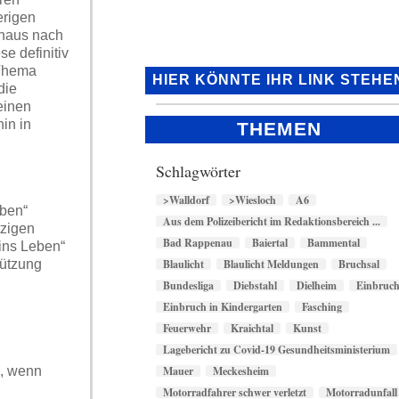
erigen
nhaus nach
e definitiv
 Thema
HIER KÖNNTE IHR LINK STEHE
die
einen
in in
THEMEN
Schlagwörter
>Walldorf
>Wiesloch
A6
eben“
Aus dem Polizeibericht im Redaktionsbereich ...
tzigen
Bad Rappenau
Baiertal
Bammental
 ins Leben“
Blaulicht
Blaulicht Meldungen
Bruchsal
tützung
Bundesliga
Diebstahl
Dielheim
Einbruc
Einbruch in Kindergarten
Fasching
Feuerwehr
Kraichtal
Kunst
Lagebericht zu Covid-19 Gesundheitsministerium
Mauer
Meckesheim
h, wenn
Motorradfahrer schwer verletzt
Motorradunfall