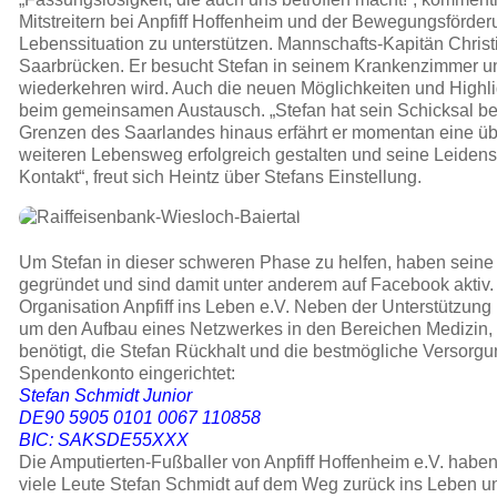
Mitstreitern bei Anpfiff Hoffenheim und der Bewegungsförder
Lebenssituation zu unterstützen. Mannschafts-Kapitän Chris
Saarbrücken. Er besucht Stefan in seinem Krankenzimmer und 
wiederkehren wird. Auch die neuen Möglichkeiten und Highli
beim gemeinsamen Austausch. „Stefan hat sein Schicksal ber
Grenzen des Saarlandes hinaus erfährt er momentan eine übe
weiteren Lebensweg erfolgreich gestalten und seine Leidens
Kontakt“, freut sich Heintz über Stefans Einstellung.
Um Stefan in dieser schweren Phase zu helfen, haben seine M
gegründet und sind damit unter anderem auf Facebook aktiv
Organisation Anpfiff ins Leben e.V. Neben der Unterstützung
um den Aufbau eines Netzwerkes in den Bereichen Medizin, V
benötigt, die Stefan Rückhalt und die bestmögliche Versorg
Spendenkonto eingerichtet:
Stefan Schmidt Junior
DE90 5905 0101 0067 110858
BIC: SAKSDE55XXX
Die Amputierten-Fußballer von Anpfiff Hoffenheim e.V. haben
viele Leute Stefan Schmidt auf dem Weg zurück ins Leben un