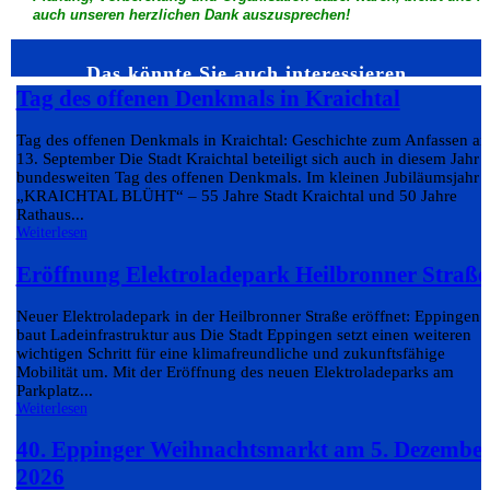
auch unseren herzlichen Dank auszusprechen!
Das könnte Sie auch interessieren…
Tag des offenen Denkmals in Kraichtal
Tag des offenen Denkmals in Kraichtal: Geschichte zum Anfassen a
13. September Die Stadt Kraichtal beteiligt sich auch in diesem Jahr
bundesweiten Tag des offenen Denkmals. Im kleinen Jubiläumsjahr
„KRAICHTAL BLÜHT“ – 55 Jahre Stadt Kraichtal und 50 Jahre
Rathaus...
Weiterlesen
Eröffnung Elektroladepark Heilbronner Straße
Neuer Elektroladepark in der Heilbronner Straße eröffnet: Eppingen
baut Ladeinfrastruktur aus Die Stadt Eppingen setzt einen weiteren
wichtigen Schritt für eine klimafreundliche und zukunftsfähige
Mobilität um. Mit der Eröffnung des neuen Elektroladeparks am
Parkplatz...
Weiterlesen
40. Eppinger Weihnachtsmarkt am 5. Dezembe
2026