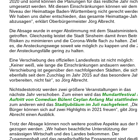
2020 und somit können die Planungen für das restliche Jahr nicht
umgesetzt werden. Mit diesen Einschränkungen können wir dem
Niveau der Heimattage Baden-Württemberg nicht gerecht werden
Wir haben uns daher entschieden, das gesamte Heimattage-Jahr
abzusagen“, erklärt Oberbürgermeister Jörg Albrecht.
Die Absage wurde in enger Abstimmung mit dem Staatsministeri
getroffen. Gleichzeitig leistet die Stadt Sinsheim damit ihren Beitra
Risiken zu minimieren und die Corona-Welle flach zu halten. Ziel i
es, die Ansteckungswege soweit wie möglich zu kappen und die Z
der Ansteckungsfälle gering zu halten.
Eine Verschiebung des offiziellen Landesfests ist nicht möglich:
„Keiner weiß, wie lange die Einschränkungen andauern werden. E
Verschiebung ist gegenüber den nachfolgenden Städten, die sich
ebenfalls seit dem Zuschlag im Jahr 2015 auf das besondere Jah
vorbereiten, nicht fair“, so Jörg Albrecht.
Nichtsdestotrotz werden zwei größere Veranstaltungen in das
nächste Jahr verschoben. Zum einen wird das
Mundartfestival m
Auftritt von Comedian Bülent Ceylan Anfang Mai stattfinden
,
zum anderen wird das
Stadtjubiläum im Juli nachgefeiert
. „Die
Bürger können sich auf zwei Highlights in 2021 freuen“, gibt Jörg
Abrecht einen Ausblick.
Trotz der Absage können noch weitere positive Aspekte aus der K
gezogen werden. „Wir haben beachtliche Unterstützung der
ansässigen Wirtschaft und des Landes bekommen. Der
Zusammenhalt und das gesellschaftliche Engagement sind deutli