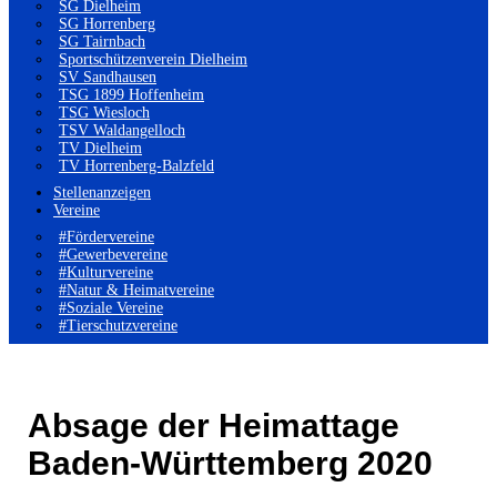
SG Dielheim
SG Horrenberg
SG Tairnbach
Sportschützenverein Dielheim
SV Sandhausen
TSG 1899 Hoffenheim
TSG Wiesloch
TSV Waldangelloch
TV Dielheim
TV Horrenberg-Balzfeld
Stellenanzeigen
Vereine
#Fördervereine
#Gewerbevereine
#Kulturvereine
#Natur & Heimatvereine
#Soziale Vereine
#Tierschutzvereine
Absage der Heimattage
Baden-Württemberg 2020