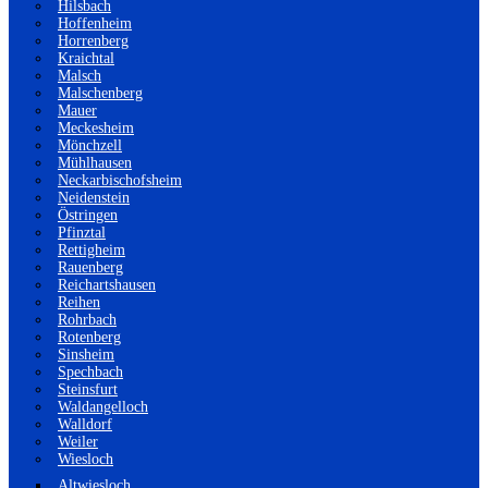
Hilsbach
Hoffenheim
Horrenberg
Kraichtal
Malsch
Malschenberg
Mauer
Meckesheim
Mönchzell
Mühlhausen
Neckarbischofsheim
Neidenstein
Östringen
Pfinztal
Rettigheim
Rauenberg
Reichartshausen
Reihen
Rohrbach
Rotenberg
Sinsheim
Spechbach
Steinsfurt
Waldangelloch
Walldorf
Weiler
Wiesloch
Altwiesloch