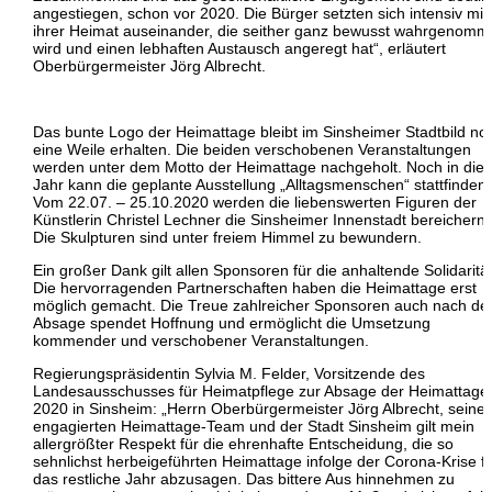
angestiegen, schon vor 2020. Die Bürger setzten sich intensiv mit
ihrer Heimat auseinander, die seither ganz bewusst wahrgenom
wird und einen lebhaften Austausch angeregt hat“, erläutert
Oberbürgermeister Jörg Albrecht.
Das bunte Logo der Heimattage bleibt im Sinsheimer Stadtbild no
eine Weile erhalten. Die beiden verschobenen Veranstaltungen
werden unter dem Motto der Heimattage nachgeholt. Noch in die
Jahr kann die geplante Ausstellung „Alltagsmenschen“ stattfinden.
Vom 22.07. – 25.10.2020 werden die liebenswerten Figuren der
Künstlerin Christel Lechner die Sinsheimer Innenstadt bereichern.
Die Skulpturen sind unter freiem Himmel zu bewundern.
Ein großer Dank gilt allen Sponsoren für die anhaltende Solidarität
Die hervorragenden Partnerschaften haben die Heimattage erst
möglich gemacht. Die Treue zahlreicher Sponsoren auch nach de
Absage spendet Hoffnung und ermöglicht die Umsetzung
kommender und verschobener Veranstaltungen.
Regierungspräsidentin Sylvia M. Felder, Vorsitzende des
Landesausschusses für Heimatpflege zur Absage der Heimattage
2020 in Sinsheim: „Herrn Oberbürgermeister Jörg Albrecht, seine
engagierten Heimattage-Team und der Stadt Sinsheim gilt mein
allergrößter Respekt für die ehrenhafte Entscheidung, die so
sehnlichst herbeigeführten Heimattage infolge der Corona-Krise f
das restliche Jahr abzusagen. Das bittere Aus hinnehmen zu