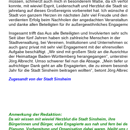
müssen, schmerzt auch mich in besonderem Maße, da ich verfol
konnte, mit wieviel Esprit, Leidenschaft und Herzblut die Stadt sic
jahrelang auf dieses Großereignis vorbereitet hat. Ich wünsche de
Stadt von ganzem Herzen im nächsten Jahr viel Freude und den
verdienten Erfolg beim Nachholen der angedachten Veranstaltun
und danke allen Beteiligten für ihr außergewöhnliches Engagemen
Insgesamt trifft das Aus alle Beteiligten und Involvierten sehr schw
Seit über fünf Jahren haben sich zahlreiche Menschen in der
Stadtverwaltung, bei Vereinen, Institutionen und Unternehmen od
auch ganz privat mit sehr viel Engagement mit der ehrenvollen
Aufgabe beschäftigt. „Wir sind mit großem Stolz an die Ausrichtun
der Heimattage Baden-Württemberg herangegangen“, unterstreic
Jörg Albrecht. Umso schwerer fiel nun die Absage. „Mein tiefer un
aufrichtiger Dank geht an alle Engagierten, die zu einem besonde
Jahr für die Stadt Sinsheim beitragen wollten“, betont Jörg Albrech
Zugesandt von der Stadt Sinsheim
Anmerkung der Redaktion:
Da wir wissen mit wieviel Herzblut die Stadt Sinsheim, ihre
Bürgerinnen und Bürger, viele Engagierte aus nah und fern bei der
Planung, Vorbereitung und Organisation dabei waren, bleibt uns n