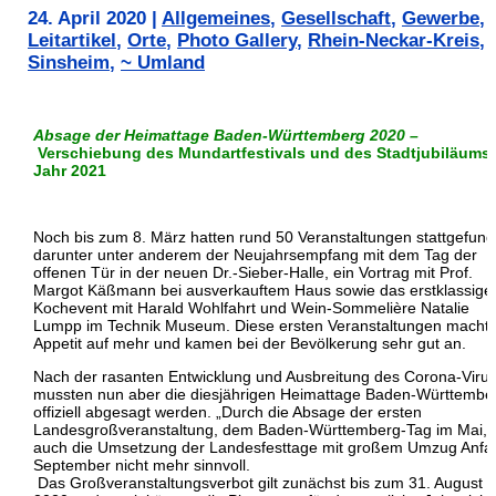
24. April 2020
|
Allgemeines
,
Gesellschaft
,
Gewerbe
,
Leitartikel
,
Orte
,
Photo Gallery
,
Rhein-Neckar-Kreis
,
Sinsheim
,
~ Umland
Absage der Heimattage Baden-Württemberg 2020 –
Verschiebung des Mundartfestivals und des Stadtjubiläums 
Jahr 2021
Noch bis zum 8. März hatten rund 50 Veranstaltungen stattgefund
darunter unter anderem der Neujahrsempfang mit dem Tag der
offenen Tür in der neuen Dr.-Sieber-Halle, ein Vortrag mit Prof.
Margot Käßmann bei ausverkauftem Haus sowie das erstklassige
Kochevent mit Harald Wohlfahrt und Wein-Sommelière Natalie
Lumpp im Technik Museum. Diese ersten Veranstaltungen macht
Appetit auf mehr und kamen bei der Bevölkerung sehr gut an.
Nach der rasanten Entwicklung und Ausbreitung des Corona-Viru
mussten nun aber die diesjährigen Heimattage Baden-Württembe
offiziell abgesagt werden. „Durch die Absage der ersten
Landesgroßveranstaltung, dem Baden-Württemberg-Tag im Mai, i
auch die Umsetzung der Landesfesttage mit großem Umzug Anfa
September nicht mehr sinnvoll.
Das Großveranstaltungsverbot gilt zunächst bis zum 31. August