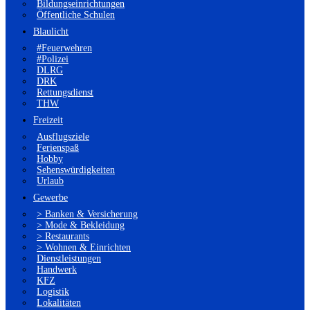
Bildungseinrichtungen
Öffentliche Schulen
Blaulicht
#Feuerwehren
#Polizei
DLRG
DRK
Rettungsdienst
THW
Freizeit
Ausflugsziele
Ferienspaß
Hobby
Sehenswürdigkeiten
Urlaub
Gewerbe
> Banken & Versicherung
> Mode & Bekleidung
> Restaurants
> Wohnen & Einrichten
Dienstleistungen
Handwerk
KFZ
Logistik
Lokalitäten