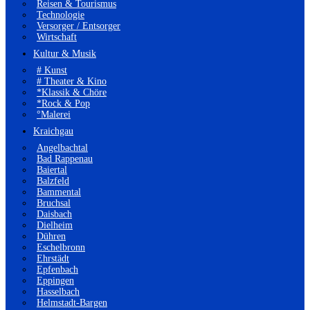
Reisen & Tourismus
Technologie
Versorger / Entsorger
Wirtschaft
Kultur & Musik
# Kunst
# Theater & Kino
*Klassik & Chöre
*Rock & Pop
°Malerei
Kraichgau
Angelbachtal
Bad Rappenau
Baiertal
Balzfeld
Bammental
Bruchsal
Daisbach
Dielheim
Dühren
Eschelbronn
Ehrstädt
Epfenbach
Eppingen
Hasselbach
Helmstadt-Bargen