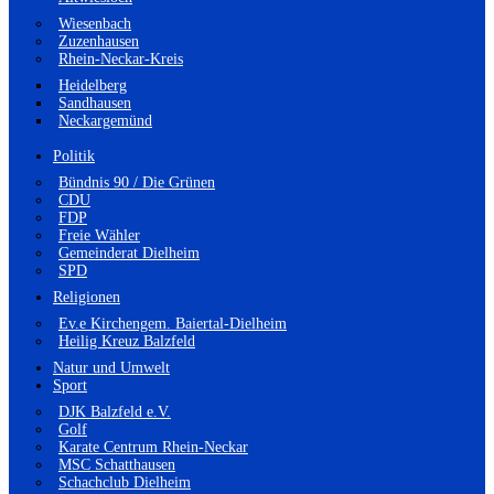
Wiesenbach
Zuzenhausen
Rhein-Neckar-Kreis
Heidelberg
Sandhausen
Neckargemünd
Politik
Bündnis 90 / Die Grünen
CDU
FDP
Freie Wähler
Gemeinderat Dielheim
SPD
Religionen
Ev.e Kirchengem. Baiertal-Dielheim
Heilig Kreuz Balzfeld
Natur und Umwelt
Sport
DJK Balzfeld e.V.
Golf
Karate Centrum Rhein-Neckar
MSC Schatthausen
Schachclub Dielheim