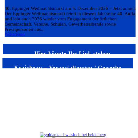
40. Eppinger Weihnachtsmarkt am 5. Dezember 2026 – Jetzt anmeld
Der Eppinger Weihnachtsmarkt feiert in diesem Jahr seine 40. Auflag
und lebt auch 2026 wieder vom Engagement der örtlichen
Gemeinschaft. Vereine, Schulen, Gewerbetreibende sowie
Privatpersonen aus...
Weiterlesen
Hier könnte Ihr Link stehen
Kraichgau – Veranstaltungen / Gewerbe