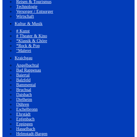
Reisen & Tourismus
Technologie
Versorger / Entsorger
Wirtschaft
Kultur & Musik
# Kunst
# Theater & Kino
*Klassik & Chöre
*Rock & Pop
°Malerei
Kraichgau
Angelbachtal
Bad Rappenau
Baiertal
Balzfeld
Bammental
Bruchsal
Daisbach
Dielheim
Dühren
Eschelbronn
Ehrstädt
Epfenbach
Eppingen
Hasselbach
Helmstadt-Bargen