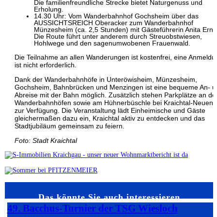
Die familienfreundliche Strecke bietet Naturgenuss und
Erholung.
14.30 Uhr: Vom Wanderbahnhof Gochsheim über das
AUSSICHTSREICH Oberacker zum Wanderbahnhof
Münzesheim (ca. 2,5 Stunden) mit Gästeführerin Anita Erns
Die Route führt unter anderem durch Streuobstwiesen,
Hohlwege und den sagenumwobenen Frauenwald.
Die Teilnahme an allen Wanderungen ist kostenfrei, eine Anmeldu
ist nicht erforderlich.
Dank der Wanderbahnhöfe in Unteröwisheim, Münzesheim,
Gochsheim, Bahnbrücken und Menzingen ist eine bequeme An- u
Abreise mit der Bahn möglich. Zusätzlich stehen Parkplätze an de
Wanderbahnhöfen sowie am Hühnerbüschle bei Kraichtal-Neuenb
zur Verfügung. Die Veranstaltung lädt Einheimische und Gäste
gleichermaßen dazu ein, Kraichtal aktiv zu entdecken und das
Stadtjubiläum gemeinsam zu feiern.
Foto: Stadt Kraichtal
Das könnte Sie auch interessieren…
49. Bacchus-Turnier der TSG Wiesloch