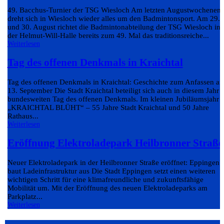
49. Bacchus-Turnier der TSG Wiesloch Am letzten Augustwochenen
dreht sich in Wiesloch wieder alles um den Badmintonsport. Am 29.
und 30. August richtet die Badmintonabteilung der TSG Wiesloch in
der Helmut-Will-Halle bereits zum 49. Mal das traditionsreiche...
Weiterlesen
Tag des offenen Denkmals in Kraichtal
Tag des offenen Denkmals in Kraichtal: Geschichte zum Anfassen a
13. September Die Stadt Kraichtal beteiligt sich auch in diesem Jahr
bundesweiten Tag des offenen Denkmals. Im kleinen Jubiläumsjahr
„KRAICHTAL BLÜHT“ – 55 Jahre Stadt Kraichtal und 50 Jahre
Rathaus...
Weiterlesen
Eröffnung Elektroladepark Heilbronner Straße
Neuer Elektroladepark in der Heilbronner Straße eröffnet: Eppingen
baut Ladeinfrastruktur aus Die Stadt Eppingen setzt einen weiteren
wichtigen Schritt für eine klimafreundliche und zukunftsfähige
Mobilität um. Mit der Eröffnung des neuen Elektroladeparks am
Parkplatz...
Weiterlesen