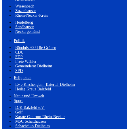
Wiesenbach
Zuzenhausen
Rhein-Neckar-Kreis
Heidelberg
Sandhausen
Neckargemünd
Politik
Bündnis 90 / Die Grünen
CDU
FDP
Freie Wähler
Gemeinderat Dielheim
SPD
Religionen
Ev.e Kirchengem. Baiertal-Dielheim
Heilig Kreuz Balzfeld
Natur und Umwelt
Sport
DJK Balzfeld e.V.
Golf
Karate Centrum Rhein-Neckar
MSC Schatthausen
Schachclub Dielheim