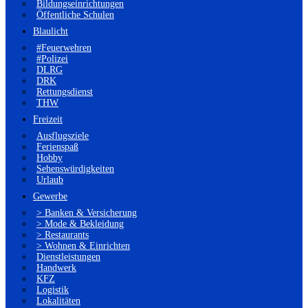
Bildungseinrichtungen
Öffentliche Schulen
Blaulicht
#Feuerwehren
#Polizei
DLRG
DRK
Rettungsdienst
THW
Freizeit
Ausflugsziele
Ferienspaß
Hobby
Sehenswürdigkeiten
Urlaub
Gewerbe
> Banken & Versicherung
> Mode & Bekleidung
> Restaurants
> Wohnen & Einrichten
Dienstleistungen
Handwerk
KFZ
Logistik
Lokalitäten