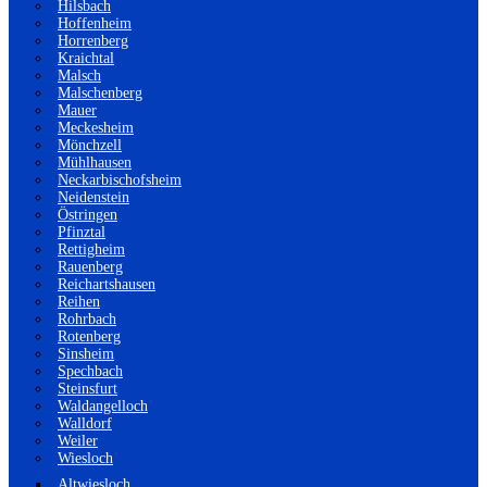
Hilsbach
Hoffenheim
Horrenberg
Kraichtal
Malsch
Malschenberg
Mauer
Meckesheim
Mönchzell
Mühlhausen
Neckarbischofsheim
Neidenstein
Östringen
Pfinztal
Rettigheim
Rauenberg
Reichartshausen
Reihen
Rohrbach
Rotenberg
Sinsheim
Spechbach
Steinsfurt
Waldangelloch
Walldorf
Weiler
Wiesloch
Altwiesloch