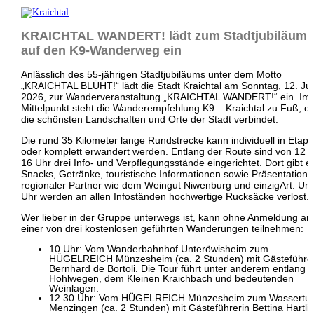
KRAICHTAL WANDERT! lädt zum Stadtjubiläum
auf den K9-Wanderweg ein
Anlässlich des 55-jährigen Stadtjubiläums unter dem Motto
„KRAICHTAL BLÜHT!“ lädt die Stadt Kraichtal am Sonntag, 12. Jul
2026, zur Wanderveranstaltung „KRAICHTAL WANDERT!“ ein. Im
Mittelpunkt steht die Wanderempfehlung K9 – Kraichtal zu Fuß, di
die schönsten Landschaften und Orte der Stadt verbindet.
Die rund 35 Kilometer lange Rundstrecke kann individuell in Etap
oder komplett erwandert werden. Entlang der Route sind von 12 b
16 Uhr drei Info- und Verpflegungsstände eingerichtet. Dort gibt e
Snacks, Getränke, touristische Informationen sowie Präsentation
regionaler Partner wie dem Weingut Niwenburg und einzigArt. Um
Uhr werden an allen Infoständen hochwertige Rucksäcke verlost.
Wer lieber in der Gruppe unterwegs ist, kann ohne Anmeldung an
einer von drei kostenlosen geführten Wanderungen teilnehmen:
10 Uhr: Vom Wanderbahnhof Unteröwisheim zum
HÜGELREICH Münzesheim (ca. 2 Stunden) mit Gästeführe
Bernhard de Bortoli. Die Tour führt unter anderem entlang 
Hohlwegen, dem Kleinen Kraichbach und bedeutenden
Weinlagen.
12.30 Uhr: Vom HÜGELREICH Münzesheim zum Wassertu
Menzingen (ca. 2 Stunden) mit Gästeführerin Bettina Hartli