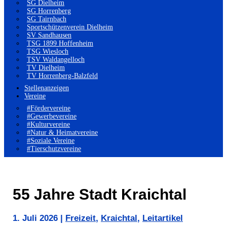
SG Dielheim
SG Horrenberg
SG Tairnbach
Sportschützenverein Dielheim
SV Sandhausen
TSG 1899 Hoffenheim
TSG Wiesloch
TSV Waldangelloch
TV Dielheim
TV Horrenberg-Balzfeld
Stellenanzeigen
Vereine
#Fördervereine
#Gewerbevereine
#Kulturvereine
#Natur & Heimatvereine
#Soziale Vereine
#Tierschutzvereine
55 Jahre Stadt Kraichtal
1. Juli 2026
|
Freizeit
,
Kraichtal
,
Leitartikel