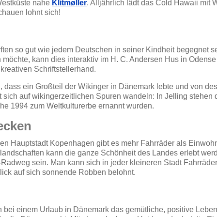
 Westküste nahe
Klitmøller
. Alljährlich lädt das Cold Hawaii mit
hauen lohnt sich!
rften so gut wie jedem Deutschen in seiner Kindheit begegnet s
möchte, kann dies interaktiv im H. C. Andersen Hus in Odense
reativen Schriftstellerhand.
in, dass ein Großteil der Wikinger in Dänemark lebte und von de
sich auf wikingerzeitlichen Spuren wandeln: In Jelling stehen 
he 1994 zum Weltkulturerbe ernannt wurden.
ecken
hen Hauptstadt Kopenhagen gibt es mehr Fahrräder als Einwohn
andschaften kann die ganze Schönheit des Landes erlebt wer
Radweg sein. Man kann sich in jeder kleineren Stadt Fahrräder
lick auf sich sonnende Robben belohnt.
h bei einem Urlaub in Dänemark das gemütliche, positive Lebe