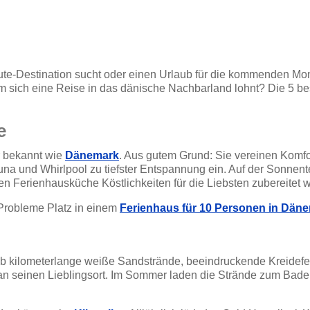
ute-Destination sucht oder einen Urlaub für die kommenden Mo
m sich eine Reise in das dänische Nachbarland lohnt? Die 5 be
e
r bekannt wie
Dänemark
. Aus gutem Grund: Sie vereinen Komfo
una und Whirlpool zu tiefster Entspannung ein. Auf der Sonnent
n Ferienhausküche Köstlichkeiten für die Liebsten zubereitet 
Probleme Platz in einem
Ferienhaus für 10 Personen in Dän
b kilometerlange weiße Sandstrände, beeindruckende Kreidefe
fan seinen Lieblingsort. Im Sommer laden die Strände zum Bad