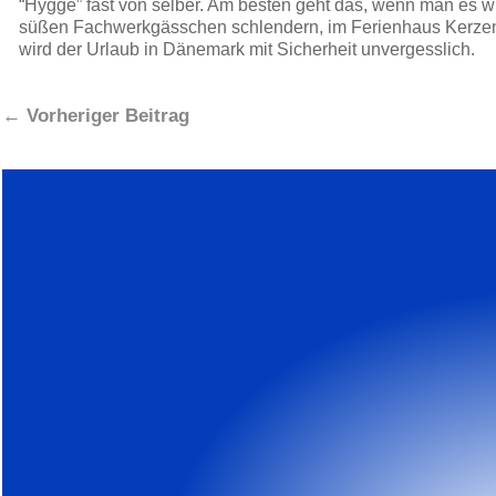
“Hygge” fast von selber. Am besten geht das, wenn man es w
süßen Fachwerkgässchen schlendern, im Ferienhaus Kerze
wird der Urlaub in Dänemark mit Sicherheit unvergesslich.
←
Vorheriger Beitrag