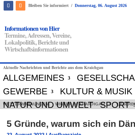
/
Bleiben Sie informiert
Donnerstag, 06. August 2026
Informationen von Hier
Termine, Adressen, Vereine,
Lokalpolitik, Berichte und
Wirtschaftsinformationen
Aktuelle Nachrichten und Berichte aus dem Kraichgau
ALLGEMEINES
GESELLSCHA
GEWERBE
KULTUR & MUSIK
NATUR UND UMWELT
SPORT
WETTERWARNUNGEN
WINTER IM KRAICHGAU
LESERB
5 Gründe, warum sich ein Dä
22. August 2022
|
Ausflugsziele