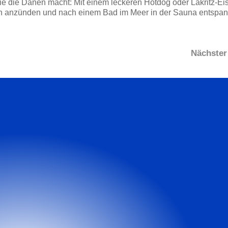
ie die Dänen macht: Mit einem leckeren Hotdog oder Lakritz-Eis
n anzünden und nach einem Bad im Meer in der Sauna entspa
Nächster