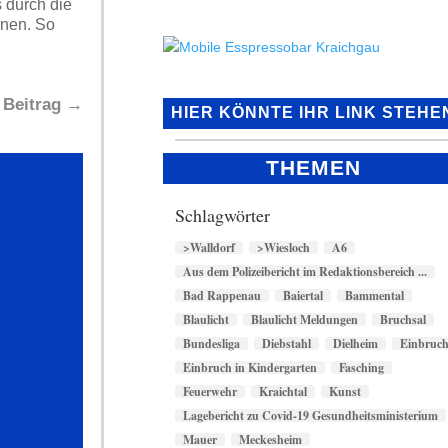
 durch die
nnen. So
 Beitrag
→
HIER KÖNNTE IHR LINK STEHE
THEMEN
Schlagwörter
>Walldorf
>Wiesloch
A6
Aus dem Polizeibericht im Redaktionsbereich ...
Bad Rappenau
Baiertal
Bammental
Blaulicht
Blaulicht Meldungen
Bruchsal
Bundesliga
Diebstahl
Dielheim
Einbruc
Einbruch in Kindergarten
Fasching
Feuerwehr
Kraichtal
Kunst
Lagebericht zu Covid-19 Gesundheitsministerium
Mauer
Meckesheim