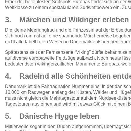
Einer der beliebtesten Surfspots Europas findet sich an der
Weltklasse zu einem spektakulären Surfwettbewerb ein. Zusc
3. Märchen und Wikinger erleben
Die kleine Meerjungfrau und die Prinzessin auf der Erbse dü
sich noch einmal auf eine spannende Märchenreise begeben 
nicht alle fabelhaften Wesen in Dänemark entsprechen einer k
Spätestens seit der Fernsehserie “Viking” dürfte bekannt se
auf diverse europaweite Feldzüge aufbrach. Noch heute lässt 
bedeutendsten wikingerzeitlichen Monumente Europas, welc
4. Radelnd alle Schönheiten entd
Dänemark ist die Fahrradnation Nummer eins. In der dänisc
10.000 km Radwegen entlang der Küsten, Wälder und Hügell
muss nicht gleich die Mehrtagestour auf dem Nordseeküsten-
Tagestouren ausleihen und wird mit etwas Glück mit einem B
5. Dänische Hygge leben
Mittlerweile sogar in den Duden aufgenommen, überträgt sic