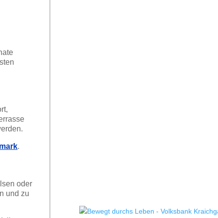
nate
sten
rt,
errasse
werden.
emark
.
lsen oder
en und zu