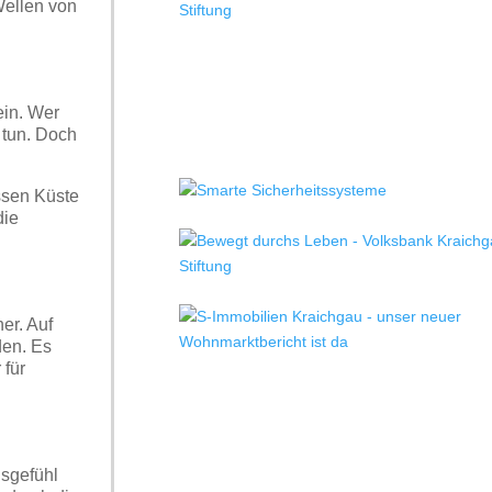
 Wellen von
ein. Wer
 tun. Doch
ssen Küste
die
er. Auf
den. Es
 für
nsgefühl