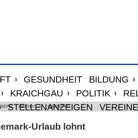
FT
GESUNDHEIT
BILDUNG
KRAICHGAU
POLITIK
RE
STELLENANZEIGEN
VEREIN
RIEFE
ARCHIV
WERBUNG
nemark-Urlaub lohnt