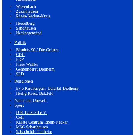
Wiesenbach
Zuzenhausen
Rhein-Neckar-Kreis
Heidelberg
Sandhausen
Neckargemünd
Politik
Bündnis 90 / Die Grünen
CDU
FDP
Freie Wähler
Gemeinderat Dielheim
SPD
Religionen
Ev.e Kirchengem. Baiertal-Dielheim
Heilig Kreuz Balzfeld
Natur und Umwelt
Sport
DJK Balzfeld e.V.
Golf
Karate Centrum Rhein-Neckar
MSC Schatthausen
Schachclub Dielheim