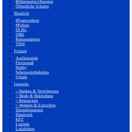
Bildungseinrichtungen
Öffentliche Schulen
Blaulicht
#Feuerwehren
#Polizei
DLRG
DRK
Rettungsdienst
THW
Freizeit
Ausflugsziele
Ferienspaß
Hobby
Sehenswürdigkeiten
Urlaub
Gewerbe
> Banken & Versicherung
> Mode & Bekleidung
> Restaurants
> Wohnen & Einrichten
Dienstleistungen
Handwerk
KFZ
Logistik
Lokalitäten