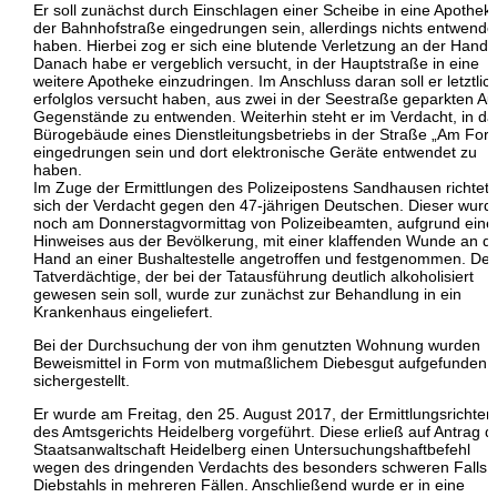
Er soll zunächst durch Einschlagen einer Scheibe in eine Apotheke
der Bahnhofstraße eingedrungen sein, allerdings nichts entwende
haben. Hierbei zog er sich eine blutende Verletzung an der Hand 
Danach habe er vergeblich versucht, in der Hauptstraße in eine
weitere Apotheke einzudringen. Im Anschluss daran soll er letztlic
erfolglos versucht haben, aus zwei in der Seestraße geparkten Au
Gegenstände zu entwenden. Weiterhin steht er im Verdacht, in da
Bürogebäude eines Dienstleitungsbetriebs in der Straße „Am Fors
eingedrungen sein und dort elektronische Geräte entwendet zu
haben.
Im Zuge der Ermittlungen des Polizeipostens Sandhausen richtet
sich der Verdacht gegen den 47-jährigen Deutschen. Dieser wurd
noch am Donnerstagvormittag von Polizeibeamten, aufgrund eine
Hinweises aus der Bevölkerung, mit einer klaffenden Wunde an d
Hand an einer Bushaltestelle angetroffen und festgenommen. Der
Tatverdächtige, der bei der Tatausführung deutlich alkoholisiert
gewesen sein soll, wurde zur zunächst zur Behandlung in ein
Krankenhaus eingeliefert.
Bei der Durchsuchung der von ihm genutzten Wohnung wurden
Beweismittel in Form von mutmaßlichem Diebesgut aufgefunden 
sichergestellt.
Er wurde am Freitag, den 25. August 2017, der Ermittlungsrichteri
des Amtsgerichts Heidelberg vorgeführt. Diese erließ auf Antrag d
Staatsanwaltschaft Heidelberg einen Untersuchungshaftbefehl
wegen des dringenden Verdachts des besonders schweren Falls 
Diebstahls in mehreren Fällen. Anschließend wurde er in eine