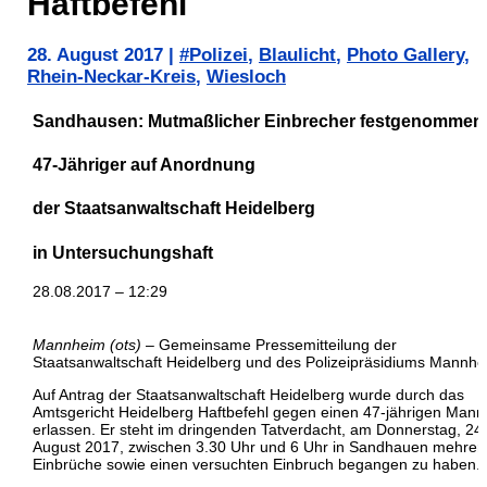
Haftbefehl
28. August 2017
|
#Polizei
,
Blaulicht
,
Photo Gallery
,
Rhein-Neckar-Kreis
,
Wiesloch
Sandhausen: Mutmaßlicher Einbrecher festgenommen
47-Jähriger auf Anordnung
der Staatsanwaltschaft Heidelberg
in Untersuchungshaft
28.08.2017 – 12:29
Mannheim (ots)
– Gemeinsame Pressemitteilung der
Staatsanwaltschaft Heidelberg und des Polizeipräsidiums Mannhe
Auf Antrag der Staatsanwaltschaft Heidelberg wurde durch das
Amtsgericht Heidelberg Haftbefehl gegen einen 47-jährigen Mann
erlassen. Er steht im dringenden Tatverdacht, am Donnerstag, 24.
August 2017, zwischen 3.30 Uhr und 6 Uhr in Sandhauen mehrer
Einbrüche sowie einen versuchten Einbruch begangen zu haben.