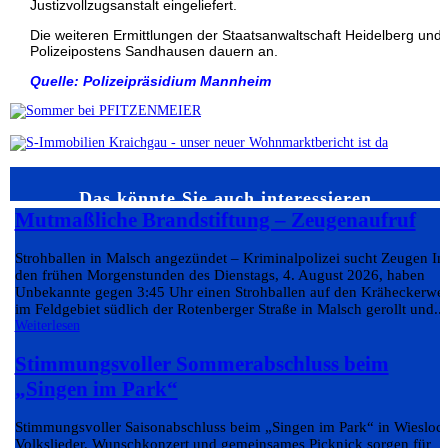
Justizvollzugsanstalt eingeliefert.
Die weiteren Ermittlungen der Staatsanwaltschaft Heidelberg und
Polizeipostens Sandhausen dauern an.
Quelle: Polizeipräsidium Mannheim
Das könnte Sie auch interessieren…
Mutmaßliche Brandstiftung – Zeugenaufruf
Strohballen in Malsch angezündet – Kriminalpolizei sucht Zeugen In
den frühen Morgenstunden des Dienstags, 4. August 2026, haben
Unbekannte gegen 3:45 Uhr einen Strohballen auf den Kräheckerwe
im Feldgebiet südlich der Rotenberger Straße in Malsch gerollt und...
Weiterlesen
Stimmungsvoller Sommerabschluss beim
„Singen im Park“
Stimmungsvoller Saisonabschluss beim „Singen im Park“ in Wiesloc
Volkslieder, Wunschkonzert und gemeinsames Picknick sorgen für