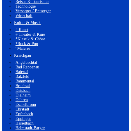
Reisen & Tourismus
Technologie
Versorger / Entsorger
Wirtschaft
Kultur & Musik
# Kunst
# Theater & Kino
*Klassik & Chöre
*Rock & Pop
°Malerei
Kraichgau
Angelbachtal
Bad Rappenau
Baiertal
Balzfeld
Bammental
Bruchsal
Daisbach
Dielheim
Dühren
Eschelbronn
Ehrstädt
Epfenbach
Eppingen
Hasselbach
Helmstadt-Bargen