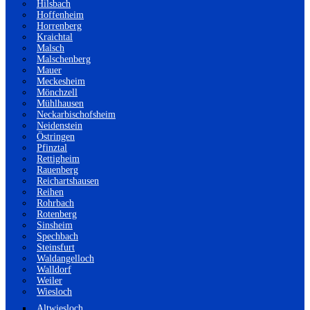
Hilsbach
Hoffenheim
Horrenberg
Kraichtal
Malsch
Malschenberg
Mauer
Meckesheim
Mönchzell
Mühlhausen
Neckarbischofsheim
Neidenstein
Östringen
Pfinztal
Rettigheim
Rauenberg
Reichartshausen
Reihen
Rohrbach
Rotenberg
Sinsheim
Spechbach
Steinsfurt
Waldangelloch
Walldorf
Weiler
Wiesloch
Altwiesloch