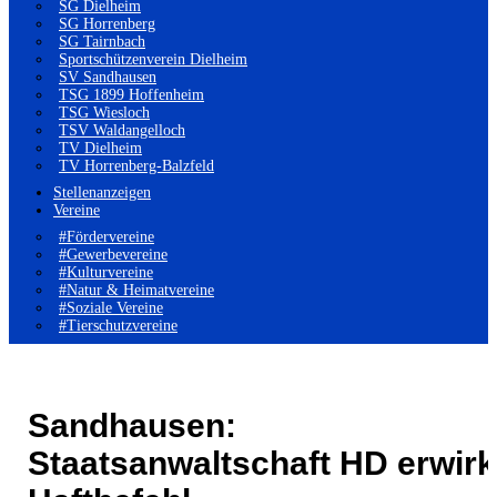
SG Dielheim
SG Horrenberg
SG Tairnbach
Sportschützenverein Dielheim
SV Sandhausen
TSG 1899 Hoffenheim
TSG Wiesloch
TSV Waldangelloch
TV Dielheim
TV Horrenberg-Balzfeld
Stellenanzeigen
Vereine
#Fördervereine
#Gewerbevereine
#Kulturvereine
#Natur & Heimatvereine
#Soziale Vereine
#Tierschutzvereine
Sandhausen:
Staatsanwaltschaft HD erwirk