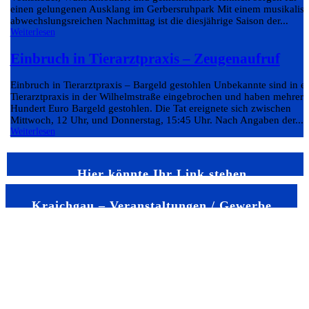
einen gelungenen Ausklang im Gerbersruhpark Mit einem musikalis
abwechslungsreichen Nachmittag ist die diesjährige Saison der...
Weiterlesen
Einbruch in Tierarztpraxis – Zeugenaufruf
Einbruch in Tierarztpraxis – Bargeld gestohlen Unbekannte sind in e
Tierarztpraxis in der Wilhelmstraße eingebrochen und haben mehrere
Hundert Euro Bargeld gestohlen. Die Tat ereignete sich zwischen
Mittwoch, 12 Uhr, und Donnerstag, 15:45 Uhr. Nach Angaben der...
Weiterlesen
Hier könnte Ihr Link stehen
Kraichgau – Veranstaltungen / Gewerbe