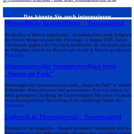
Das könnte Sie auch interessieren…
Mutmaßliche Brandstiftung – Zeugenaufruf
Strohballen in Malsch angezündet – Kriminalpolizei sucht Zeugen In
den frühen Morgenstunden des Dienstags, 4. August 2026, haben
Unbekannte gegen 3:45 Uhr einen Strohballen auf den Kräheckerwe
im Feldgebiet südlich der Rotenberger Straße in Malsch gerollt und...
Weiterlesen
Stimmungsvoller Sommerabschluss beim
„Singen im Park“
Stimmungsvoller Saisonabschluss beim „Singen im Park“ in Wiesloc
Volkslieder, Wunschkonzert und gemeinsames Picknick sorgen für
einen gelungenen Ausklang im Gerbersruhpark Mit einem musikalis
abwechslungsreichen Nachmittag ist die diesjährige Saison der...
Weiterlesen
Einbruch in Tierarztpraxis – Zeugenaufruf
Einbruch in Tierarztpraxis – Bargeld gestohlen Unbekannte sind in e
Tierarztpraxis in der Wilhelmstraße eingebrochen und haben mehrere