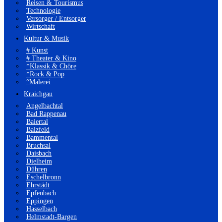
Reisen & Tourismus
Technologie
Versorger / Entsorger
Wirtschaft
Kultur & Musik
# Kunst
# Theater & Kino
*Klassik & Chöre
*Rock & Pop
°Malerei
Kraichgau
Angelbachtal
Bad Rappenau
Baiertal
Balzfeld
Bammental
Bruchsal
Daisbach
Dielheim
Dühren
Eschelbronn
Ehrstädt
Epfenbach
Eppingen
Hasselbach
Helmstadt-Bargen