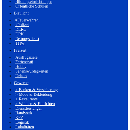
Bildungseinrichtungen
Öffentliche Schulen
Blaulicht
#Feuerwehren
#Polizei
DLRG
DRK
Rettungsdienst
THW
Freizeit
Ausflugsziele
Ferienspaß
Hobby
Sehenswürdigkeiten
Urlaub
Gewerbe
> Banken & Versicherung
> Mode & Bekleidung
> Restaurants
> Wohnen & Einrichten
Dienstleistungen
Handwerk
KFZ
Logistik
Lokalitäten