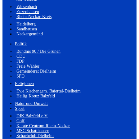
Wiesenbach
Zuzenhausen
Rhein-Neckar-Kreis
Heidelberg
Sandhausen
Neckargemünd
Politik
Bündnis 90 / Die Grünen
CDU
FDP
Freie Wähler
Gemeinderat Dielheim
SPD
Religionen
Ev.e Kirchengem. Baiertal-Dielheim
Heilig Kreuz Balzfeld
Natur und Umwelt
Sport
DJK Balzfeld e.V.
Golf
Karate Centrum Rhein-Neckar
MSC Schatthausen
Schachclub Dielheim