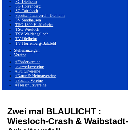
SG Dielheim
SG Horrenberg
SG Tairnbach
Sportschützenverein Dielheim
SV Sandhausen
TSG 1899 Hoffenheim
TSG Wiesloch
TSV Waldangelloch
TV Dielheim
TV Horrenberg-Balzfeld
Stellenanzeigen
Vereine
#Fördervereine
#Gewerbevereine
#Kulturvereine
#Natur & Heimatvereine
#Soziale Vereine
#Tierschutzvereine
Zwei mal BLAULICHT :
Wiesloch-Crash & Waibstadt-