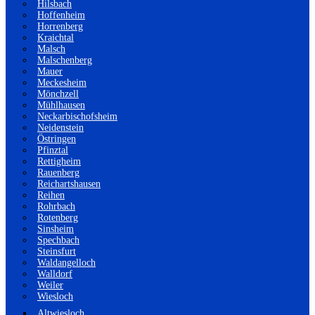
Hilsbach
Hoffenheim
Horrenberg
Kraichtal
Malsch
Malschenberg
Mauer
Meckesheim
Mönchzell
Mühlhausen
Neckarbischofsheim
Neidenstein
Östringen
Pfinztal
Rettigheim
Rauenberg
Reichartshausen
Reihen
Rohrbach
Rotenberg
Sinsheim
Spechbach
Steinsfurt
Waldangelloch
Walldorf
Weiler
Wiesloch
Altwiesloch