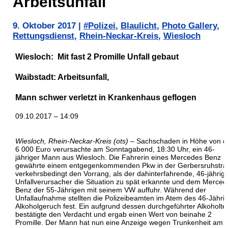
Arbeitsunfall
9. Oktober 2017
|
#Polizei
,
Blaulicht
,
Photo Gallery
,
Rettungsdienst
,
Rhein-Neckar-Kreis
,
Wiesloch
Wiesloch: Mit fast 2 Promille Unfall gebaut
Waibstadt: Arbeitsunfall,
Mann schwer verletzt in Krankenhaus geflogen
09.10.2017 – 14:09
Wiesloch, Rhein-Neckar-Kreis (ots)
– Sachschaden in Höhe von e
6 000 Euro verursachte am Sonntagabend, 18:30 Uhr, ein 46-
jähriger Mann aus Wiesloch. Die Fahrerin eines Mercedes Benz
gewährte einem entgegenkommenden Pkw in der Gerbersruhstr
verkehrsbedingt den Vorrang, als der dahinterfahrende, 46-jährig
Unfallverursacher die Situation zu spät erkannte und dem Merced
Benz der 55-Jährigen mit seinem VW auffuhr. Während der
Unfallaufnahme stellten die Polizeibeamten im Atem des 46-Jähri
Alkoholgeruch fest. Ein aufgrund dessen durchgeführter Alkoholte
bestätigte den Verdacht und ergab einen Wert von beinahe 2
Promille. Der Mann hat nun eine Anzeige wegen Trunkenheit am