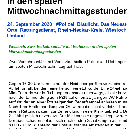
in den späten
Mittwochnachmittagsstunden
24. September 2020
|
#Polizei
,
Blaulicht
,
Das Neueste
Orte
,
Rettungsdienst
,
Rhein-Neckar-Kreis
,
Wiesloch
Umland
Wiesloch: Zwei Verkehrsunfälle mit Verletzten in den späten
Mittwochnachmittagsstunden
Zwei Verkehrsunfälle mit Verletzten hielten Polizei und Rettungskr
am späten Mittwochnachmittag auf Trab.
Gegen 16.30 Uhr kam es auf der Heidelberger Straße zu einem
Auffahrunfall, bei dem eine Person verletzt wurde. Eine 24-jährige
Mini-Fahrerin war in Richtung Innenstadt unterwegs, als sie kurz
nach der Einmündung zum PZN auf einen 21-jährigen VW-Fahrer
auffuhr, der an einer Rot zeigenden Bedarfsampel anhalten musst
Nach ihrer Erstbehandlung vor Ort wurde die leicht verletzte Frau 
einem Rettungswagen zur Behandlung in eine Klinik gebracht. De
21-Jährige blieb unverletzt. Der Mini musste abgeschleppt werden
Der Sachschaden beläuft sich nach ersten Schätzungen auf rund
8.000.- Euro. Während der Unfallaufnahme entstanden in der