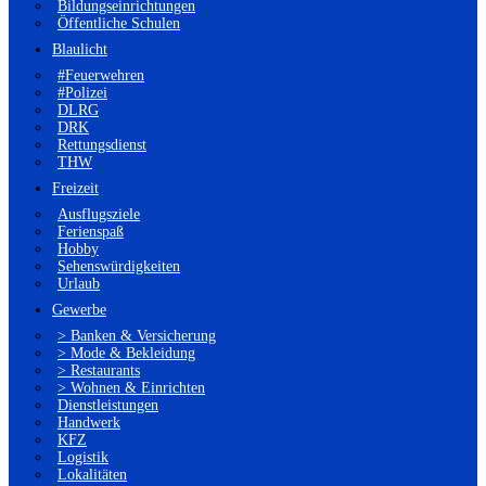
Bildungseinrichtungen
Öffentliche Schulen
Blaulicht
#Feuerwehren
#Polizei
DLRG
DRK
Rettungsdienst
THW
Freizeit
Ausflugsziele
Ferienspaß
Hobby
Sehenswürdigkeiten
Urlaub
Gewerbe
> Banken & Versicherung
> Mode & Bekleidung
> Restaurants
> Wohnen & Einrichten
Dienstleistungen
Handwerk
KFZ
Logistik
Lokalitäten