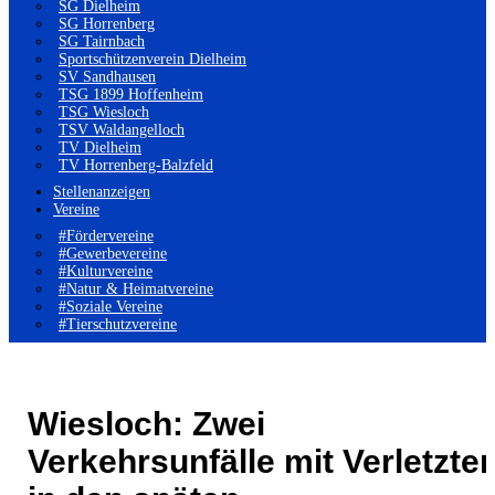
SG Dielheim
SG Horrenberg
SG Tairnbach
Sportschützenverein Dielheim
SV Sandhausen
TSG 1899 Hoffenheim
TSG Wiesloch
TSV Waldangelloch
TV Dielheim
TV Horrenberg-Balzfeld
Stellenanzeigen
Vereine
#Fördervereine
#Gewerbevereine
#Kulturvereine
#Natur & Heimatvereine
#Soziale Vereine
#Tierschutzvereine
Wiesloch: Zwei
Verkehrsunfälle mit Verletzte