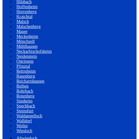
Hilsbach
Hoffenheim
Horrenberg
Kraichtal
Malsch
Malschenberg
Mauer
Meckesheim
Mönchzell
Mühlhausen
Neckarbischofsheim
Neidenstein
Östringen
Pfinztal
Rettigheim
Rauenberg
Reichartshausen
Reihen
Rohrbach
Rotenberg
Sinsheim
Spechbach
Steinsfurt
Waldangelloch
Walldorf
Weiler
Wiesloch
Altwiesloch