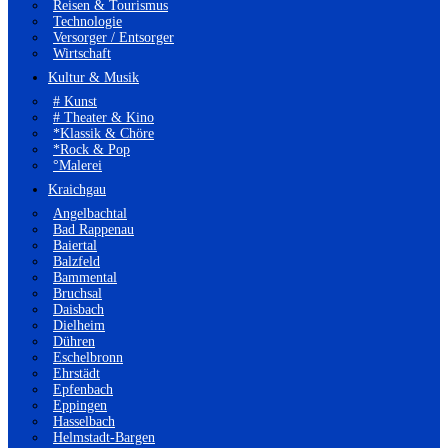
Reisen & Tourismus
Technologie
Versorger / Entsorger
Wirtschaft
Kultur & Musik
# Kunst
# Theater & Kino
*Klassik & Chöre
*Rock & Pop
°Malerei
Kraichgau
Angelbachtal
Bad Rappenau
Baiertal
Balzfeld
Bammental
Bruchsal
Daisbach
Dielheim
Dühren
Eschelbronn
Ehrstädt
Epfenbach
Eppingen
Hasselbach
Helmstadt-Bargen