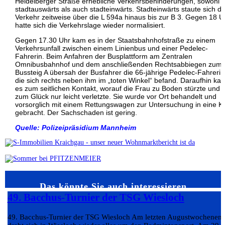
Heidelberger Straße erhebliche Verkehrsbehinderungen, sowohl
stadtauswärts als auch stadteinwärts. Stadteinwärts staute sich de
Verkehr zeitweise über die L 594a hinaus bis zur B 3. Gegen 18 U
hatte sich die Verkehrslage wieder normalisiert.
Gegen 17.30 Uhr kam es in der Staatsbahnhofstraße zu einem
Verkehrsunfall zwischen einem Linienbus und einer Pedelec-
Fahrerin. Beim Anfahren der Busplattform am Zentralen
Omnibusbahnhof und dem anschließenden Rechtsabbiegen zum
Bussteig A übersah der Busfahrer die 66-jährige Pedelec-Fahrerin
die sich rechts neben ihm im „toten Winkel“ befand. Daraufhin ka
es zum seitlichen Kontakt, worauf die Frau zu Boden stürzte und s
zum Glück nur leicht verletzte. Sie wurde vor Ort behandelt und
vorsorglich mit einem Rettungswagen zur Untersuchung in eine Kl
gebracht. Der Sachschaden ist gering.
Quelle: Polizeipräsidium Mannheim
Das könnte Sie auch interessieren…
49. Bacchus-Turnier der TSG Wiesloch
49. Bacchus-Turnier der TSG Wiesloch Am letzten Augustwochenen