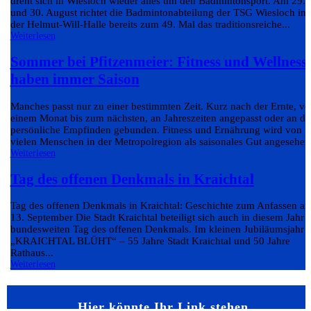
dreht sich in Wiesloch wieder alles um den Badmintonsport. Am 29.
und 30. August richtet die Badmintonabteilung der TSG Wiesloch in
der Helmut-Will-Halle bereits zum 49. Mal das traditionsreiche...
Weiterlesen
Sommer bei Pfitzenmeier: Fitness und Wellness
haben immer Saison
Manches passt nur zu einer bestimmten Zeit. Kurz nach der Ernte, v
einem Monat bis zum nächsten, an Jahreszeiten angepasst oder an da
persönliche Empfinden gebunden. Fitness und Ernährung wird von
vielen Menschen in der Metropolregion als saisonales Gut angesehen.
Weiterlesen
Tag des offenen Denkmals in Kraichtal
Tag des offenen Denkmals in Kraichtal: Geschichte zum Anfassen a
13. September Die Stadt Kraichtal beteiligt sich auch in diesem Jahr
bundesweiten Tag des offenen Denkmals. Im kleinen Jubiläumsjahr
„KRAICHTAL BLÜHT“ – 55 Jahre Stadt Kraichtal und 50 Jahre
Rathaus...
Weiterlesen
Hier könnte Ihr Link stehen