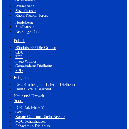
Wiesenbach
Zuzenhausen
Rhein-Neckar-Kreis
Heidelberg
Sandhausen
Neckargemünd
Politik
Bündnis 90 / Die Grünen
CDU
FDP
Freie Wähler
Gemeinderat Dielheim
SPD
Religionen
Ev.e Kirchengem. Baiertal-Dielheim
Heilig Kreuz Balzfeld
Natur und Umwelt
Sport
DJK Balzfeld e.V.
Golf
Karate Centrum Rhein-Neckar
MSC Schatthausen
Schachclub Dielheim