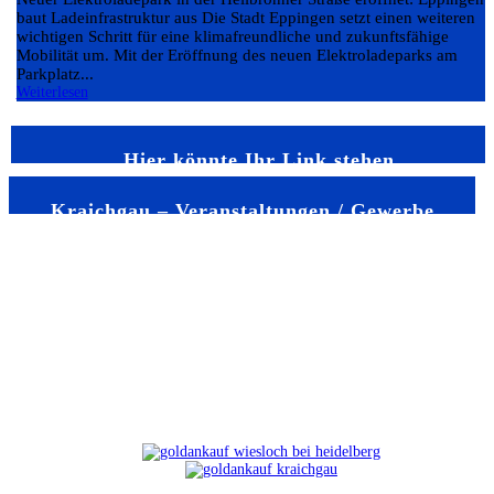
baut Ladeinfrastruktur aus Die Stadt Eppingen setzt einen weiteren
wichtigen Schritt für eine klimafreundliche und zukunftsfähige
Mobilität um. Mit der Eröffnung des neuen Elektroladeparks am
Parkplatz...
Weiterlesen
Hier könnte Ihr Link stehen
Kraichgau – Veranstaltungen / Gewerbe