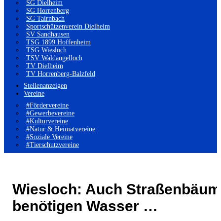
SG Dielheim
SG Horrenberg
SG Tairnbach
Sportschützenverein Dielheim
SV Sandhausen
TSG 1899 Hoffenheim
TSG Wiesloch
TSV Waldangelloch
TV Dielheim
TV Horrenberg-Balzfeld
Stellenanzeigen
Vereine
#Fördervereine
#Gewerbevereine
#Kulturvereine
#Natur & Heimatvereine
#Soziale Vereine
#Tierschutzvereine
Wiesloch: Auch Straßenbäu
benötigen Wasser …