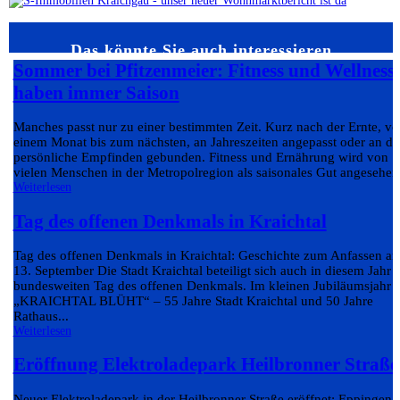
Das könnte Sie auch interessieren…
Sommer bei Pfitzenmeier: Fitness und Wellness
haben immer Saison
Manches passt nur zu einer bestimmten Zeit. Kurz nach der Ernte, v
einem Monat bis zum nächsten, an Jahreszeiten angepasst oder an da
persönliche Empfinden gebunden. Fitness und Ernährung wird von
vielen Menschen in der Metropolregion als saisonales Gut angesehen.
Weiterlesen
Tag des offenen Denkmals in Kraichtal
Tag des offenen Denkmals in Kraichtal: Geschichte zum Anfassen a
13. September Die Stadt Kraichtal beteiligt sich auch in diesem Jahr
bundesweiten Tag des offenen Denkmals. Im kleinen Jubiläumsjahr
„KRAICHTAL BLÜHT“ – 55 Jahre Stadt Kraichtal und 50 Jahre
Rathaus...
Weiterlesen
Eröffnung Elektroladepark Heilbronner Straße
Neuer Elektroladepark in der Heilbronner Straße eröffnet: Eppingen