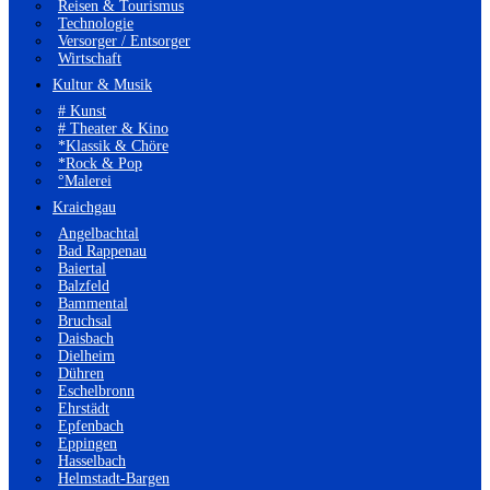
Reisen & Tourismus
Technologie
Versorger / Entsorger
Wirtschaft
Kultur & Musik
# Kunst
# Theater & Kino
*Klassik & Chöre
*Rock & Pop
°Malerei
Kraichgau
Angelbachtal
Bad Rappenau
Baiertal
Balzfeld
Bammental
Bruchsal
Daisbach
Dielheim
Dühren
Eschelbronn
Ehrstädt
Epfenbach
Eppingen
Hasselbach
Helmstadt-Bargen