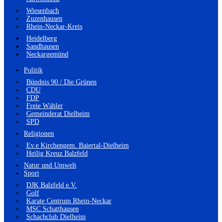
Wiesenbach
Zuzenhausen
Rhein-Neckar-Kreis
Heidelberg
Sandhausen
Neckargemünd
Politik
Bündnis 90 / Die Grünen
CDU
FDP
Freie Wähler
Gemeinderat Dielheim
SPD
Religionen
Ev.e Kirchengem. Baiertal-Dielheim
Heilig Kreuz Balzfeld
Natur und Umwelt
Sport
DJK Balzfeld e.V.
Golf
Karate Centrum Rhein-Neckar
MSC Schatthausen
Schachclub Dielheim