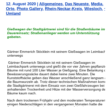
12. August 2020
|
Allgemeines
,
Das Neueste
,
Media
,
Orte
,
Photo Gallery
,
Rhein-Neckar-Kreis
,
Wiesloch
,
~
Umland
Gießwagen der Stadtgärtnerei sind für die Straßenbäume im
Dauereinsatz;
Straßenanlieger werden um Unterstützung
gebeten.
Gärtner Emmerich Stöcklein mit seinem Gießwagen im Leimbach
unterwegs
Gärtner Emmerich Stöcklein ist mit seinem Gießwagen im
Leimbachpark unterwegs und gießt die vor vier Jahren gepflanzte
Bäume mit rund 100 Liter Wasser je Gießgang. Eine Betankung d
Bewässerungssäcke dauert dabei keine zwei Minuten. Die
Kunststoffsäcke geben das Wasser anschließend ganz langsam a
die Baumwurzeln ab. Trotz dieser technischen Maßnahmen komm
die Stadtgärtnerei mit dem Einsatz von zwei Gießfahrzeugen bei 
anhaltenden Trockenheit und Hitze mit der Wasserversorgung der
Bäume kaum nach.
Nach dem trockenen Frühjahr und den moderaten Temperaturen 
einigen Niederschlägen in den vergangenen Monaten hatte die