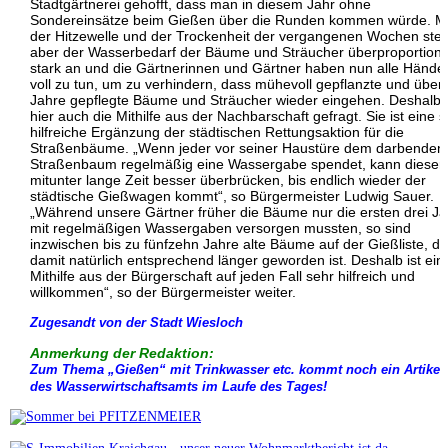
Stadtgärtnerei gehofft, dass man in diesem Jahr ohne
Sondereinsätze beim Gießen über die Runden kommen würde. Mi
der Hitzewelle und der Trockenheit der vergangenen Wochen stei
aber der Wasserbedarf der Bäume und Sträucher überproportiona
stark an und die Gärtnerinnen und Gärtner haben nun alle Hände
voll zu tun, um zu verhindern, dass mühevoll gepflanzte und über
Jahre gepflegte Bäume und Sträucher wieder eingehen. Deshalb i
hier auch die Mithilfe aus der Nachbarschaft gefragt. Sie ist eine 
hilfreiche Ergänzung der städtischen Rettungsaktion für die
Straßenbäume. „Wenn jeder vor seiner Haustüre dem darbenden
Straßenbaum regelmäßig eine Wassergabe spendet, kann dieser 
mitunter lange Zeit besser überbrücken, bis endlich wieder der
städtische Gießwagen kommt“, so Bürgermeister Ludwig Sauer.
„Während unsere Gärtner früher die Bäume nur die ersten drei J
mit regelmäßigen Wassergaben versorgen mussten, so sind
inzwischen bis zu fünfzehn Jahre alte Bäume auf der Gießliste, di
damit natürlich entsprechend länger geworden ist. Deshalb ist ein
Mithilfe aus der Bürgerschaft auf jeden Fall sehr hilfreich und
willkommen“, so der Bürgermeister weiter.
Zugesandt von der Stadt Wiesloch
Anmerkung der Redaktion:
Zum Thema „Gießen“ mit Trinkwasser etc. kommt noch ein Artikel
des Wasserwirtschaftsamts im Laufe des Tages!