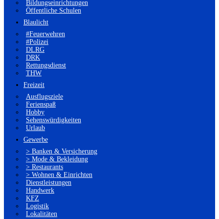
Bildungseinrichtungen
Öffentliche Schulen
Blaulicht
#Feuerwehren
#Polizei
DLRG
DRK
Rettungsdienst
THW
Freizeit
Ausflugsziele
Ferienspaß
Hobby
Sehenswürdigkeiten
Urlaub
Gewerbe
> Banken & Versicherung
> Mode & Bekleidung
> Restaurants
> Wohnen & Einrichten
Dienstleistungen
Handwerk
KFZ
Logistik
Lokalitäten