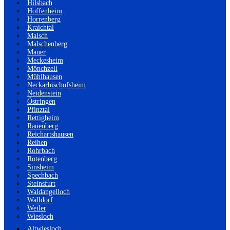
Hilsbach
Hoffenheim
Horrenberg
Kraichtal
Malsch
Malschenberg
Mauer
Meckesheim
Mönchzell
Mühlhausen
Neckarbischofsheim
Neidenstein
Östringen
Pfinztal
Rettigheim
Rauenberg
Reichartshausen
Reihen
Rohrbach
Rotenberg
Sinsheim
Spechbach
Steinsfurt
Waldangelloch
Walldorf
Weiler
Wiesloch
Altwiesloch