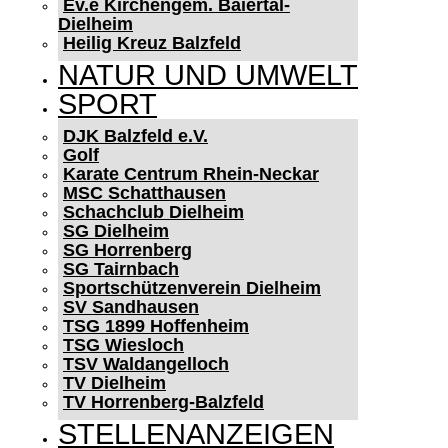
Ev.e Kirchengem. Baiertal-
Dielheim
Heilig Kreuz Balzfeld
NATUR UND UMWELT
SPORT
DJK Balzfeld e.V.
Golf
Karate Centrum Rhein-Neckar
MSC Schatthausen
Schachclub Dielheim
SG Dielheim
SG Horrenberg
SG Tairnbach
Sportschützenverein Dielheim
SV Sandhausen
TSG 1899 Hoffenheim
TSG Wiesloch
TSV Waldangelloch
TV Dielheim
TV Horrenberg-Balzfeld
STELLENANZEIGEN