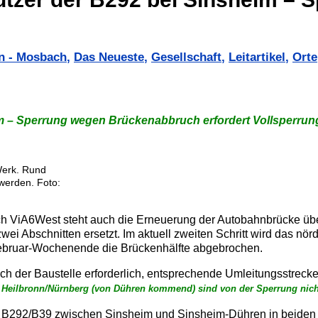
n - Mosbach
,
Das Neueste
,
Gesellschaft
,
Leitartikel
,
Orte
eim – Sperrung wegen Brückenabbruch erfordert Vollsperru
Werk. Rund
werden. Foto:
ch ViA6West steht auch die Erneuerung der Autobahnbrücke üb
i Abschnitten ersetzt. Im aktuell zweiten Schritt wird das nörd
 Februar-Wochenende die Brückenhälfte abgebrochen.
ch der Baustelle erforderlich, entsprechende Umleitungsstrecken
eilbronn/Nürnberg (von Dühren kommend) sind von der Sperrung nicht
 B292/B39 zwischen Sinsheim und Sinsheim-Dühren in beiden 