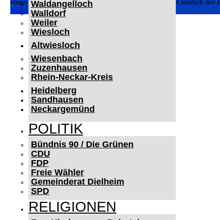
einen Strohballen auf den Kräheckerweg im Feldgebiet südlich der R
Waldangelloch
Weiterlesen
Walldorf
Weiler
Wiesloch
Altwiesloch
Wiesenbach
Zuzenhausen
Rhein-Neckar-Kreis
Heidelberg
Sandhausen
Neckargemünd
POLITIK
Bündnis 90 / Die Grünen
CDU
FDP
Freie Wähler
Gemeinderat Dielheim
SPD
RELIGIONEN