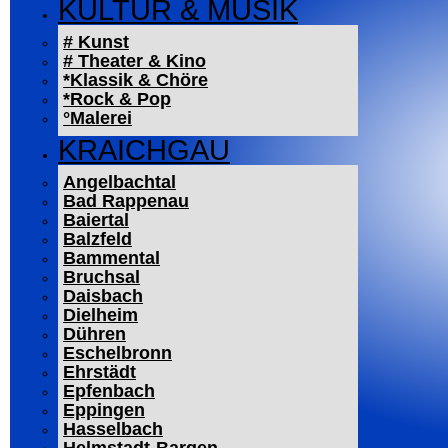
KULTUR & MUSIK
# Kunst
# Theater & Kino
*Klassik & Chöre
*Rock & Pop
°Malerei
KRAICHGAU
Angelbachtal
Bad Rappenau
Baiertal
Balzfeld
Bammental
Bruchsal
Daisbach
Dielheim
Dühren
Eschelbronn
Ehrstädt
Epfenbach
Eppingen
Hasselbach