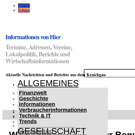
Folgen
Folgen
Informationen von Hier
Termine, Adressen, Vereine,
Lokalpolitik, Berichte und
Wirtschaftsinformationen
Suchen
Aktuelle Nachrichten und Berichte aus dem Kraichgau
nach:
ALLGEMEINES
Finanzwelt
Geschichte
Informationen
Verbraucherinformationen
WETTERWARNUNGEN
Technik & IT
WINTER IM KRAICHGAU
Trends
Lifehacks für vereiste
GESELLSCHAFT
Autoscheiben
Wichtige Information für Ben