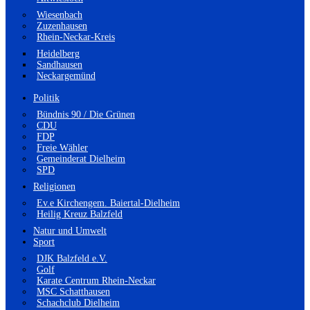
Wiesenbach
Zuzenhausen
Rhein-Neckar-Kreis
Heidelberg
Sandhausen
Neckargemünd
Politik
Bündnis 90 / Die Grünen
CDU
FDP
Freie Wähler
Gemeinderat Dielheim
SPD
Religionen
Ev.e Kirchengem. Baiertal-Dielheim
Heilig Kreuz Balzfeld
Natur und Umwelt
Sport
DJK Balzfeld e.V.
Golf
Karate Centrum Rhein-Neckar
MSC Schatthausen
Schachclub Dielheim