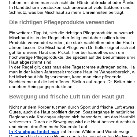
haben, mit dem man sich nicht die Hände abtrocknet oder Ähnlich
In Handtüchern
verstecken sich unerwartet viele Bakterien und
Schmutz, was bei Mischhaut zu mehr Unreinheiten beiträgt.
Die richtigen Pflegeprodukte verwenden
Ein weiterer Tipp ist, sich die richtigen Pflegeprodukte auszusuche
Mischhaut ist in der Regel eher fettig und daher sollten keine
Produkte verwendet werden, die stark nachfetten oder die Haut ni
atmen lassen. Die
Mischhaut Pflege von Dr. Belter
eignet sich seh
gut für unreine Haut und Pickel. Hier bei handelt es sich um
hochwertige Pflegeprodukte, die speziell auf die Bedürfnisse unre
Haut abgestimmt sind.
In der Regel gilt, dass man eine Tagescreme auftragen sollte. Hat
man in der kalten Jahreszeit trockene Haut im Wangenbereich, w
bei Mischhaut häufig vorkommt, kann man eine pflegende
Nachtcreme auf die betroffenen Stellen auftragen. Dr. Belter biete
daneben Reinigungsprodukte an.
Bewegung und frische Luft tun der Haut gut
Nicht nur dem Körper tut man durch Sport und frische Luft etwas
Gutes, auch die Haut profitiert davon. Spaziergänge in natürlichen
Regionen wie Kraichgau eignen sich besonders, um das Hautbild 
verbessern. Durch die Bewegung wird die Haut besser durchblute
und nimmt draußen mehr Sauerstoff auf.
In Kraichgau findet man
zahlreiche Wälder und Wanderwege.
Daneben lässt sich die Region durch die ausgebauten Radwege m