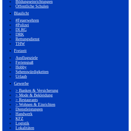
Bildungseinrichtungen
Öffentliche Schulen
Blaulicht
#Feuerwehren
#Polizei
DLRG
DRK
Rettungsdienst
THW
Freizeit
Ausflugsziele
Ferienspaß
Hobby
Sehenswürdigkeiten
Urlaub
Gewerbe
> Banken & Versicherung
> Mode & Bekleidung
> Restaurants
> Wohnen & Einrichten
Dienstleistungen
Handwerk
KFZ
Logistik
Lokalitäten