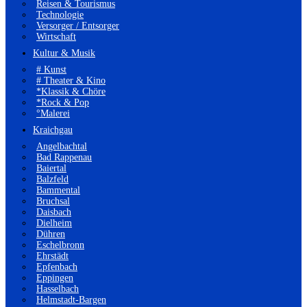
Reisen & Tourismus
Technologie
Versorger / Entsorger
Wirtschaft
Kultur & Musik
# Kunst
# Theater & Kino
*Klassik & Chöre
*Rock & Pop
°Malerei
Kraichgau
Angelbachtal
Bad Rappenau
Baiertal
Balzfeld
Bammental
Bruchsal
Daisbach
Dielheim
Dühren
Eschelbronn
Ehrstädt
Epfenbach
Eppingen
Hasselbach
Helmstadt-Bargen