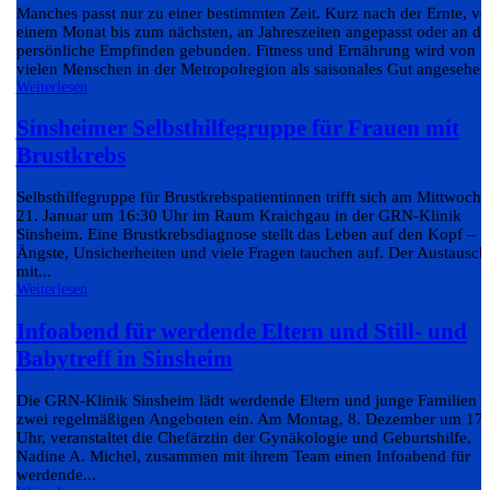
Manches passt nur zu einer bestimmten Zeit. Kurz nach der Ernte, v
einem Monat bis zum nächsten, an Jahreszeiten angepasst oder an da
persönliche Empfinden gebunden. Fitness und Ernährung wird von
vielen Menschen in der Metropolregion als saisonales Gut angesehen.
Weiterlesen
Sinsheimer Selbsthilfegruppe für Frauen mit
Brustkrebs
Selbsthilfegruppe für Brustkrebspatientinnen trifft sich am Mittwoch,
21. Januar um 16:30 Uhr im Raum Kraichgau in der GRN-Klinik
Sinsheim. Eine Brustkrebsdiagnose stellt das Leben auf den Kopf –
Ängste, Unsicherheiten und viele Fragen tauchen auf. Der Austausch
mit...
Weiterlesen
Infoabend für werdende Eltern und Still- und
Babytreff in Sinsheim
Die GRN-Klinik Sinsheim lädt werdende Eltern und junge Familien z
zwei regelmäßigen Angeboten ein. Am Montag, 8. Dezember um 17
Uhr, veranstaltet die Chefärztin der Gynäkologie und Geburtshilfe,
Nadine A. Michel, zusammen mit ihrem Team einen Infoabend für
werdende...