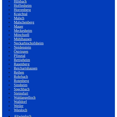
Hilsbach
Hoffenheim
Horrenberg
Kraichtal
Malsch
Malschenberg
Mauer
Meckesheim
Mönchzell
Mühlhausen
Neckarbischofsheim
Neidenstein
Östringen
Pfinztal
Rettigheim
Rauenberg
Reichartshausen
Reihen
Rohrbach
Rotenberg
Sinsheim
Spechbach
Steinsfurt
Waldangelloch
Walldorf
Weiler
Wiesloch
Altwiesloch