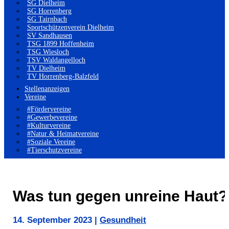
SG Dielheim
SG Horrenberg
SG Tairnbach
Sportschützenverein Dielheim
SV Sandhausen
TSG 1899 Hoffenheim
TSG Wiesloch
TSV Waldangelloch
TV Dielheim
TV Horrenberg-Balzfeld
Stellenanzeigen
Vereine
#Fördervereine
#Gewerbevereine
#Kulturvereine
#Natur & Heimatvereine
#Soziale Vereine
#Tierschutzvereine
Was tun gegen unreine Haut?
14. September 2023
|
Gesundheit