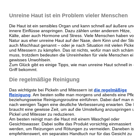
Unreine Haut ist ein Problem vieler Menschen
Die Haut ist ein sensibles Organ und kann schnell auf äußere und
innere Einflüsse anspringen. Dazu zählen unter anderem Hitze,
Kälte, aber auch Hormone und Stress. Viele Menschen haben vo
Natur aus eher unreine Haut auf der Nase, dem Kinn und der Stir
auch Mischhaut genannt – oder je nach Situation mit vielen Pickel
und Mitessern zu kämpfen. Das ist nichts, wofür man sich schäm
muss, trotzdem bedeuten die Unreinheiten für viele Menschen ein
gewisses Unwohlsein.
Zum Glück gibt es einige Tipps, wie man unreine Haut schnell in 
Griff bekommt.
Die regelmäßige Reinigung
Das wichtigste bei Pickeln und Mitessern ist
die regelmäßige
Reinigung
. Am besten sollte man morgens und abends eine Pfle
beziehungsweise Reinigungsroutine einführen. Dabei darf man ni
nach wenigen Tagen eine deutliche Verbesserung erwarten. Die H
braucht eine gewisse Zeit, um auf die Umstellung anzuspringen u
Pickel und Mitesser zu reduzieren.
Am besten reinigt man die Haut mit einem Waschgel oder
Gesichtswasser. Dabei sollte das Produkt vorsichtig einmassiert
werden, um Reizungen und Rötungen zu vermeiden. Daneben ist
empfehlenswert, ein separates Handtuch nur für das Gesicht zu