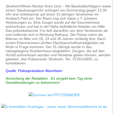
Sinsheim/Rhein-Neckar-Kreis (ots)
– Mit Baseballschlägern sowie
einem Staubsaugerrohr schlugen am Donnerstag gegen 13.30
Uhr drei Unbekannte auf einen 31-jährigen Sinsheimer im
Ansbach Park ein. Der Mann zog sich dabei z.T. schwere
Verletzungen zu. Eine Zeugin wurde auf die Geschehnisse
aufmerksam und bat in der Nähe befindliche Arbeiter um Hilfe.
Das polizeibekannte Trio ließ daraufhin von dem Sinsheimer ab
und entfernte sich in Richtung Rathaus. Die Polizei nahm die
Männer im Alter von 18, 19 und 35 Jahren vorläufig fest. Nach
ersten Erkenntnissen dürften Nachbarschaftsstreitigkeiten als
Motiv in Frage kommen. Der 31-Jährige wurde in das
nahegelegene Krankenhaus eingeliefert. Zeugen, die auf den
Vorfall aufmerksam wurden und Hinweise geben können, werden
gebeten, das Polizeirevier Sinsheim, Tel.: 07261/6900, zu
kontaktieren.
Quelle: Polizeipräsidium Mannheim
Anmerkung der Redaktion : Es vergeht kein Tag ohne
Gewaltmeldungen zu bekommen!