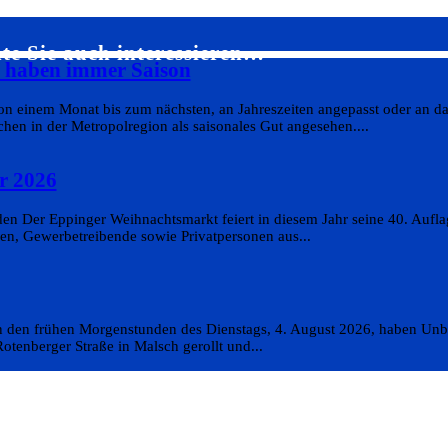
te Sie auch interessieren…
s haben immer Saison
on einem Monat bis zum nächsten, an Jahreszeiten angepasst oder an da
en in der Metropolregion als saisonales Gut angesehen....
r 2026
n Der Eppinger Weihnachtsmarkt feiert in diesem Jahr seine 40. Aufla
en, Gewerbetreibende sowie Privatpersonen aus...
In den frühen Morgenstunden des Dienstags, 4. August 2026, haben Un
otenberger Straße in Malsch gerollt und...