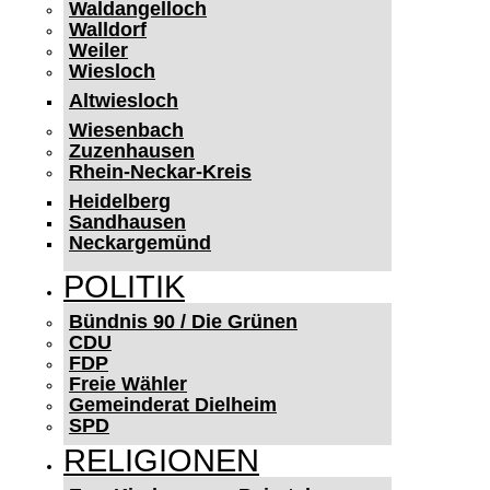
Waldangelloch
Walldorf
Weiler
Wiesloch
Altwiesloch
Wiesenbach
Zuzenhausen
Rhein-Neckar-Kreis
Heidelberg
Sandhausen
Neckargemünd
POLITIK
Bündnis 90 / Die Grünen
CDU
FDP
Freie Wähler
Gemeinderat Dielheim
SPD
RELIGIONEN