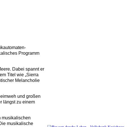
sikautomaten-
ikalisches Programm
eere. Dabei spannt er
m Titel wie „Sierra
tischer Melancholie
, Heimweh und großen
r längst zu einem
m musikalischen
. Die musikalische