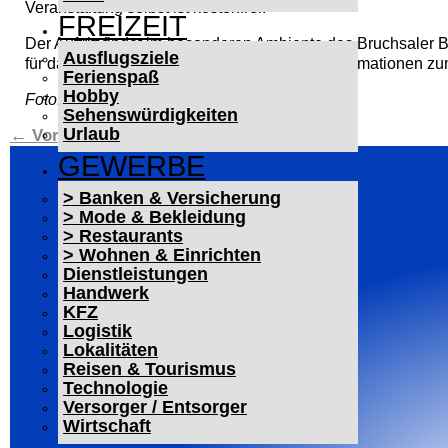
Veranstaltung selbst ist kostenfrei.
FREIZEIT
Der Auftritt findet im besonderen Ambiente des Bruchsaler 
Ausflugsziele
für das maritime Programm bietet. Weitere Informationen zu
Ferienspaß
Hobby
Foto: Thomas Rothfuß
Sehenswürdigkeiten
Urlaub
←
Vorheriger Beitrag
Nächster Beitrag
→
GEWERBE
> Banken & Versicherung
> Mode & Bekleidung
> Restaurants
> Wohnen & Einrichten
Dienstleistungen
Handwerk
KFZ
Logistik
Lokalitäten
Reisen & Tourismus
Technologie
Versorger / Entsorger
Wirtschaft