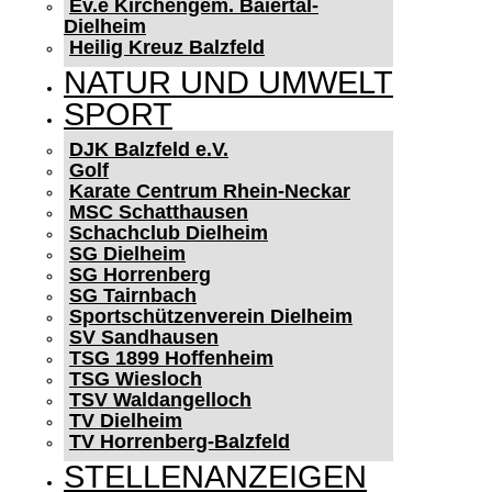
Ev.e Kirchengem. Baiertal-
Dielheim
Heilig Kreuz Balzfeld
NATUR UND UMWELT
SPORT
DJK Balzfeld e.V.
Golf
Karate Centrum Rhein-Neckar
MSC Schatthausen
Schachclub Dielheim
SG Dielheim
SG Horrenberg
SG Tairnbach
Sportschützenverein Dielheim
SV Sandhausen
TSG 1899 Hoffenheim
TSG Wiesloch
TSV Waldangelloch
TV Dielheim
TV Horrenberg-Balzfeld
STELLENANZEIGEN