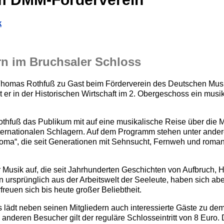
k
n im Bruchsaler Schloss
er Thomas Rothfuß zu Gast beim Förderverein des Deutschen Mu
 er in der Historischen Wirtschaft im 2. Obergeschoss ein mus
hfuß das Publikum mit auf eine musikalische Reise über die M
ternationalen Schlagern. Auf dem Programm stehen unter andere
oma“, die seit Generationen mit Sehnsucht, Fernweh und roman
mer Musik auf, die seit Jahrhunderten Geschichten von Aufbruch
ursprünglich aus der Arbeitswelt der Seeleute, haben sich abe
freuen sich bis heute großer Beliebtheit.
ädt neben seinen Mitgliedern auch interessierte Gäste zu de
lle anderen Besucher gilt der reguläre Schlosseintritt von 8 Euro