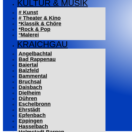
KULTUR & MUSIK
# Kunst
# Theater & Kino
*Klassik & Chöre
*Rock & Pop
°Malerei
KRAICHGAU
Angelbachtal
Bad Rappenau
Baiertal
Balzfeld
Bammental
Bruchsal
Daisbach
Dielheim
Dühren
Eschelbronn
Ehrstädt
Epfenbach
Eppingen
Hasselbach