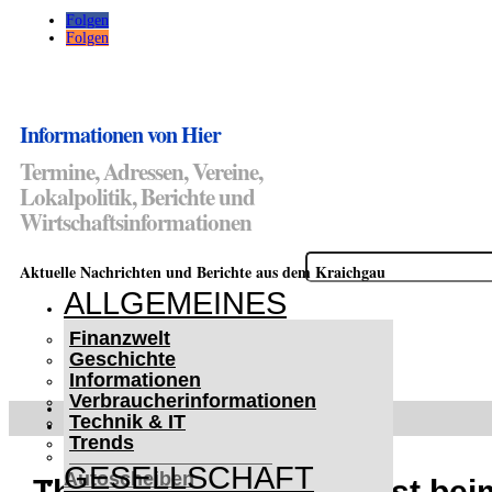
Folgen
Folgen
Informationen von Hier
Termine, Adressen, Vereine,
Lokalpolitik, Berichte und
Wirtschaftsinformationen
Suchen
Aktuelle Nachrichten und Berichte aus dem Kraichgau
nach:
ALLGEMEINES
Finanzwelt
Geschichte
Informationen
Verbraucherinformationen
WETTERWARNUNGEN
Technik & IT
WINTER IM KRAICHGAU
Trends
Lifehacks für vereiste
GESELLSCHAFT
Autoscheiben
Thomas Rothfuß zu Gast bei