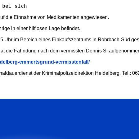
 bei sich 
nd auf die Einnahme von Medikamenten angewiesen.
ge in einer hilflosen Lage befindet.
7.15 Uhr im Bereich eines Einkaufszentrums in Rohrbach-Süd ge
g hat die Fahndung nach dem vermissten Dennis S. aufgenomme
idelberg-emmertsgrund-vermisstenfall/
naldauerdienst der Kriminalpolizeidirektion Heidelberg, Tel.: 0