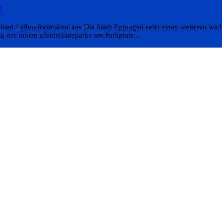
e
aut Ladeinfrastruktur aus Die Stadt Eppingen setzt einen weiteren wicht
g des neuen Elektroladeparks am Parkplatz...