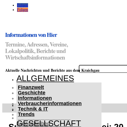
Folgen
Folgen
Informationen von Hier
Termine, Adressen, Vereine,
Lokalpolitik, Berichte und
Wirtschaftsinformationen
Suchen
Aktuelle Nachrichten und Berichte aus dem Kraichgau
nach:
ALLGEMEINES
Finanzwelt
Geschichte
Informationen
Verbraucherinformationen
WETTERWARNUNGEN
Technik & IT
WINTER IM KRAICHGAU
Trends
Lifehacks für vereiste
GESELLSCHAFT
Autoscheiben
Suchmeldung der Polizei: 20-