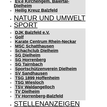
Ev.e Kirchengem. Baiertal-
Dielheim
Heilig Kreuz Balzfeld
NATUR UND UMWELT
SPORT
DJK Balzfeld e.V.
Golf
Karate Centrum Rhein-Neckar
MSC Schatthausen
Schachclub Dielheim
SG Dielheim
SG Horrenberg
SG Tairnbach
Sportschützenverein Dielheim
SV Sandhausen
TSG 1899 Hoffenheim
TSG Wiesloch
TSV Waldangelloch
TV Dielheim
TV Horrenberg-Balzfeld
STELLENANZEIGEN