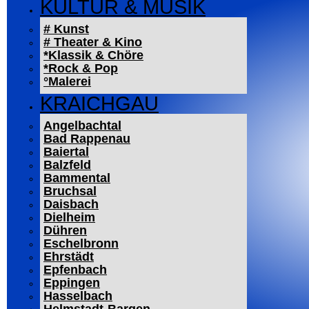
KULTUR & MUSIK
# Kunst
# Theater & Kino
*Klassik & Chöre
*Rock & Pop
°Malerei
KRAICHGAU
Angelbachtal
Bad Rappenau
Baiertal
Balzfeld
Bammental
Bruchsal
Daisbach
Dielheim
Dühren
Eschelbronn
Ehrstädt
Epfenbach
Eppingen
Hasselbach