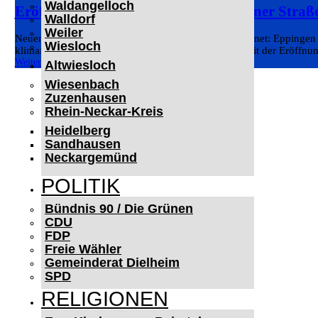
Waldangelloch
Eröffnung Elektroladepark Heilbronner Straß
Walldorf
Weiler
Neuer Elektroladepark in der Heilbronner Straße eröffnet: Eppingen b
Wiesloch
klimafreundliche und zukunftsfähige Mobilität um. Mit der Eröffnun
Weiterlesen
Altwiesloch
Wiesenbach
Zuzenhausen
Rhein-Neckar-Kreis
Heidelberg
Sandhausen
Neckargemünd
POLITIK
Bündnis 90 / Die Grünen
CDU
FDP
Freie Wähler
Gemeinderat Dielheim
SPD
RELIGIONEN