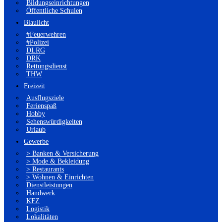
Bildungseinrichtungen
Öffentliche Schulen
Blaulicht
#Feuerwehren
#Polizei
DLRG
DRK
Rettungsdienst
THW
Freizeit
Ausflugsziele
Ferienspaß
Hobby
Sehenswürdigkeiten
Urlaub
Gewerbe
> Banken & Versicherung
> Mode & Bekleidung
> Restaurants
> Wohnen & Einrichten
Dienstleistungen
Handwerk
KFZ
Logistik
Lokalitäten