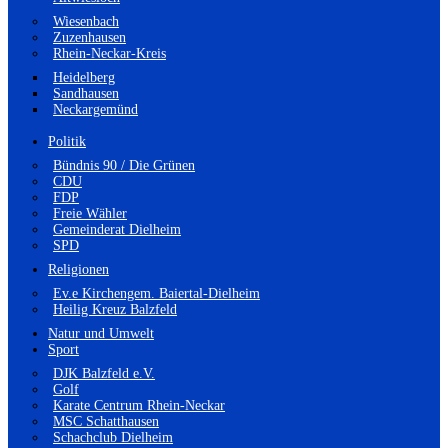
Wiesenbach
Zuzenhausen
Rhein-Neckar-Kreis
Heidelberg
Sandhausen
Neckargemünd
Politik
Bündnis 90 / Die Grünen
CDU
FDP
Freie Wähler
Gemeinderat Dielheim
SPD
Religionen
Ev.e Kirchengem. Baiertal-Dielheim
Heilig Kreuz Balzfeld
Natur und Umwelt
Sport
DJK Balzfeld e.V.
Golf
Karate Centrum Rhein-Neckar
MSC Schatthausen
Schachclub Dielheim