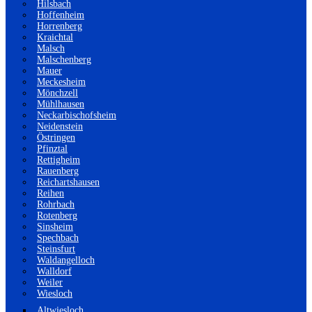
Hilsbach
Hoffenheim
Horrenberg
Kraichtal
Malsch
Malschenberg
Mauer
Meckesheim
Mönchzell
Mühlhausen
Neckarbischofsheim
Neidenstein
Östringen
Pfinztal
Rettigheim
Rauenberg
Reichartshausen
Reihen
Rohrbach
Rotenberg
Sinsheim
Spechbach
Steinsfurt
Waldangelloch
Walldorf
Weiler
Wiesloch
Altwiesloch