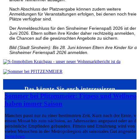
Nach Abschluss der Platzvergabe können zudem weitere
Anmeldungen für Veranstaltungen erfolgen, bei denen noch freie
Plätze verfügbar sind.
Der Anmeldeschluss für den Sinsheimer Ferienspaß 2026 ist der 
Juni 2026. Eltern sollten ihre Kinder daher rechtzeitig anmelden, 
die Chancen auf die gewünschten Angebote zu sichern.
Bild (Stadt Sinsheim): Bis 28. Juni können Eltern ihre Kinder für d
Sinsheimer Ferienspaß 2026 anmelden.
Das könnte Sie auch interessieren…
Sommer bei Pfitzenmeier: Fitness und Wellness
haben immer Saison
Manches passt nur zu einer bestimmten Zeit. Kurz nach der Ernte, v
einem Monat bis zum nächsten, an Jahreszeiten angepasst oder an da
persönliche Empfinden gebunden. Fitness und Ernährung wird von
vielen Menschen in der Metropolregion als saisonales Gut angesehen.
Weiterlesen