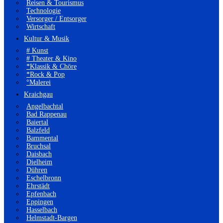
Reisen & Tourismus
Technologie
Versorger / Entsorger
Wirtschaft
Kultur & Musik
# Kunst
# Theater & Kino
*Klassik & Chöre
*Rock & Pop
°Malerei
Kraichgau
Angelbachtal
Bad Rappenau
Baiertal
Balzfeld
Bammental
Bruchsal
Daisbach
Dielheim
Dühren
Eschelbronn
Ehrstädt
Epfenbach
Eppingen
Hasselbach
Helmstadt-Bargen