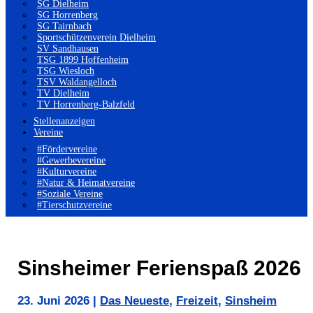
SG Dielheim
SG Horrenberg
SG Tairnbach
Sportschützenverein Dielheim
SV Sandhausen
TSG 1899 Hoffenheim
TSG Wiesloch
TSV Waldangelloch
TV Dielheim
TV Horrenberg-Balzfeld
Stellenanzeigen
Vereine
#Fördervereine
#Gewerbevereine
#Kulturvereine
#Natur & Heimatvereine
#Soziale Vereine
#Tierschutzvereine
Sinsheimer Ferienspaß 2026
23. Juni 2026
|
Das Neueste
,
Freizeit
,
Sinsheim