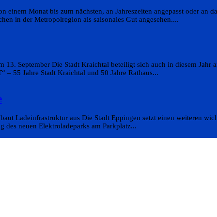
on einem Monat bis zum nächsten, an Jahreszeiten angepasst oder an da
en in der Metropolregion als saisonales Gut angesehen....
 13. September Die Stadt Kraichtal beteiligt sich auch in diesem Jahr
 55 Jahre Stadt Kraichtal und 50 Jahre Rathaus...
e
aut Ladeinfrastruktur aus Die Stadt Eppingen setzt einen weiteren wicht
g des neuen Elektroladeparks am Parkplatz...