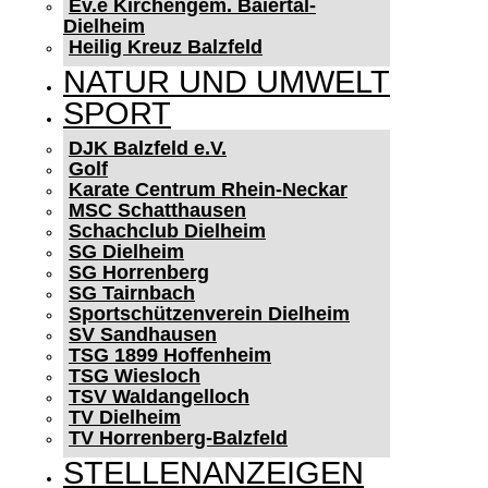
Ev.e Kirchengem. Baiertal-
Dielheim
Heilig Kreuz Balzfeld
NATUR UND UMWELT
SPORT
DJK Balzfeld e.V.
Golf
Karate Centrum Rhein-Neckar
MSC Schatthausen
Schachclub Dielheim
SG Dielheim
SG Horrenberg
SG Tairnbach
Sportschützenverein Dielheim
SV Sandhausen
TSG 1899 Hoffenheim
TSG Wiesloch
TSV Waldangelloch
TV Dielheim
TV Horrenberg-Balzfeld
STELLENANZEIGEN