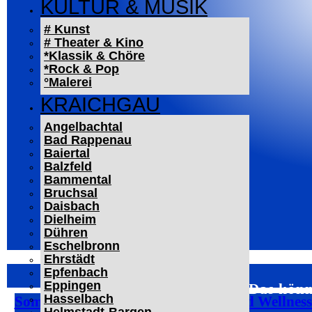
KULTUR & MUSIK
# Kunst
# Theater & Kino
*Klassik & Chöre
*Rock & Pop
°Malerei
KRAICHGAU
Angelbachtal
Bad Rappenau
Baiertal
Balzfeld
Bammental
Bruchsal
Daisbach
Dielheim
Dühren
Eschelbronn
Ehrstädt
Epfenbach
Eppingen
Das könn
Hasselbach
Sommer bei Pfitzenmeier: Fitness und Wellnes