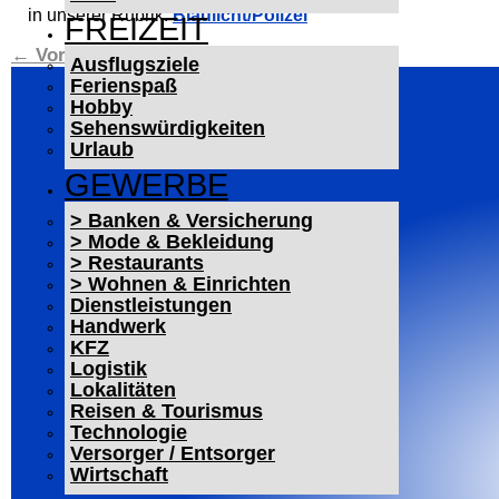
in unserer Rubrik:
Blaulicht/Polizei
FREIZEIT
←
Vorheriger Beitrag
Nächster Beitrag
→
Ausflugsziele
Ferienspaß
Hobby
Sehenswürdigkeiten
Urlaub
GEWERBE
> Banken & Versicherung
> Mode & Bekleidung
> Restaurants
> Wohnen & Einrichten
Dienstleistungen
Handwerk
KFZ
Logistik
Lokalitäten
Reisen & Tourismus
Technologie
Versorger / Entsorger
Wirtschaft