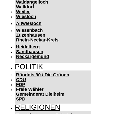
Waldangelloch
Walldorf
Weiler
Wiesloch
Altwiesloch
Wiesenbach
Zuzenhausen
Rhein-Neckar-Kreis
Heidelberg
Sandhausen
Neckargemünd
POLITIK
Bündnis 90 / Die Grünen
CDU
FDP
Freie Wähler
Gemeinderat Dielheim
SPD
RELIGIONEN