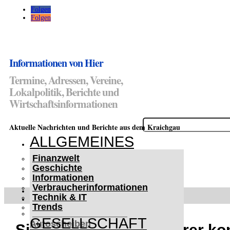
Folgen
Folgen
Informationen von Hier
Termine, Adressen, Vereine,
Lokalpolitik, Berichte und
Wirtschaftsinformationen
Suchen
Aktuelle Nachrichten und Berichte aus dem Kraichgau
nach:
ALLGEMEINES
Finanzwelt
Geschichte
Informationen
Verbraucherinformationen
WETTERWARNUNGEN
Technik & IT
WINTER IM KRAICHGAU
Trends
Lifehacks für vereiste
GESELLSCHAFT
Autoscheiben
Sinsheim: Motorradfahrer ko