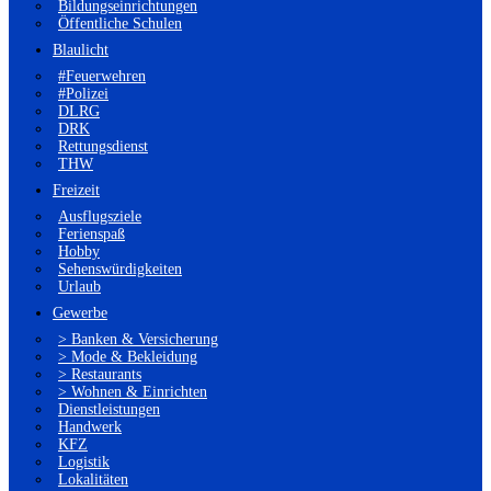
Bildungseinrichtungen
Öffentliche Schulen
Blaulicht
#Feuerwehren
#Polizei
DLRG
DRK
Rettungsdienst
THW
Freizeit
Ausflugsziele
Ferienspaß
Hobby
Sehenswürdigkeiten
Urlaub
Gewerbe
> Banken & Versicherung
> Mode & Bekleidung
> Restaurants
> Wohnen & Einrichten
Dienstleistungen
Handwerk
KFZ
Logistik
Lokalitäten