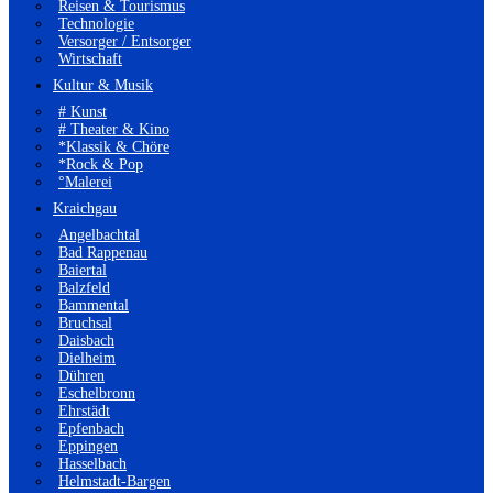
Reisen & Tourismus
Technologie
Versorger / Entsorger
Wirtschaft
Kultur & Musik
# Kunst
# Theater & Kino
*Klassik & Chöre
*Rock & Pop
°Malerei
Kraichgau
Angelbachtal
Bad Rappenau
Baiertal
Balzfeld
Bammental
Bruchsal
Daisbach
Dielheim
Dühren
Eschelbronn
Ehrstädt
Epfenbach
Eppingen
Hasselbach
Helmstadt-Bargen