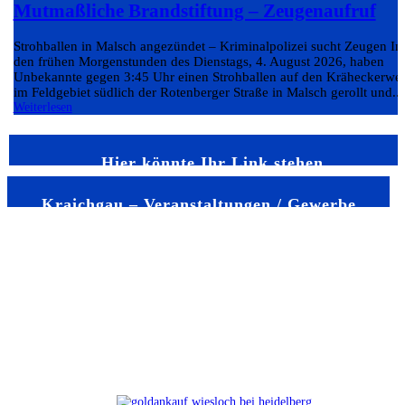
Mutmaßliche Brandstiftung – Zeugenaufruf
Strohballen in Malsch angezündet – Kriminalpolizei sucht Zeugen In
den frühen Morgenstunden des Dienstags, 4. August 2026, haben
Unbekannte gegen 3:45 Uhr einen Strohballen auf den Kräheckerwe
im Feldgebiet südlich der Rotenberger Straße in Malsch gerollt und...
Weiterlesen
Hier könnte Ihr Link stehen
Kraichgau – Veranstaltungen / Gewerbe