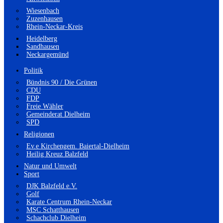
Wiesenbach
Zuzenhausen
Rhein-Neckar-Kreis
Heidelberg
Sandhausen
Neckargemünd
Politik
Bündnis 90 / Die Grünen
CDU
FDP
Freie Wähler
Gemeinderat Dielheim
SPD
Religionen
Ev.e Kirchengem. Baiertal-Dielheim
Heilig Kreuz Balzfeld
Natur und Umwelt
Sport
DJK Balzfeld e.V.
Golf
Karate Centrum Rhein-Neckar
MSC Schatthausen
Schachclub Dielheim