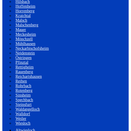
Hilsbach
Hoffenheim
Horrenberg
Kraichtal
Malsch
Malschenberg
Mauer
Meckesheim
Mönchzell
Mühlhausen
Neckarbischofsheim
Neidenstein
Östringen
Pfinztal
Rettigheim
Rauenberg
Reichartshausen
Reihen
Rohrbach
Rotenberg
Sinsheim
Spechbach
Steinsfurt
Waldangelloch
Walldorf
Weiler
Wiesloch
Altwiesloch