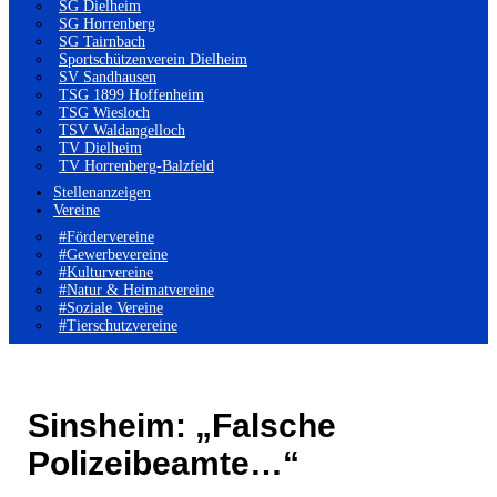
SG Dielheim
SG Horrenberg
SG Tairnbach
Sportschützenverein Dielheim
SV Sandhausen
TSG 1899 Hoffenheim
TSG Wiesloch
TSV Waldangelloch
TV Dielheim
TV Horrenberg-Balzfeld
Stellenanzeigen
Vereine
#Fördervereine
#Gewerbevereine
#Kulturvereine
#Natur & Heimatvereine
#Soziale Vereine
#Tierschutzvereine
Sinsheim: „Falsche
Polizeibeamte…“