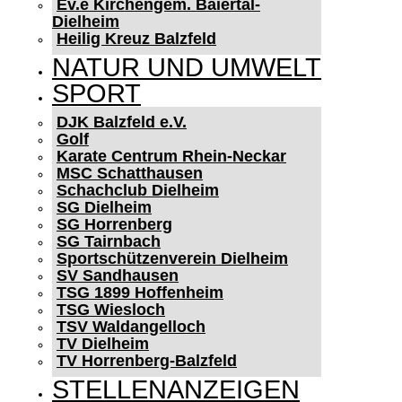
Ev.e Kirchengem. Baiertal-
Dielheim
Heilig Kreuz Balzfeld
NATUR UND UMWELT
SPORT
DJK Balzfeld e.V.
Golf
Karate Centrum Rhein-Neckar
MSC Schatthausen
Schachclub Dielheim
SG Dielheim
SG Horrenberg
SG Tairnbach
Sportschützenverein Dielheim
SV Sandhausen
TSG 1899 Hoffenheim
TSG Wiesloch
TSV Waldangelloch
TV Dielheim
TV Horrenberg-Balzfeld
STELLENANZEIGEN