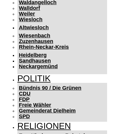
Waldangelloch
Walldorf
Weiler
Wiesloch
Altwiesloch
Wiesenbach
Zuzenhausen
Rhein-Neckar-Kreis
Heidelberg
Sandhausen
Neckargemünd
POLITIK
Bündnis 90 / Die Grünen
CDU
FDP
Freie Wähler
Gemeinderat Dielheim
SPD
RELIGIONEN