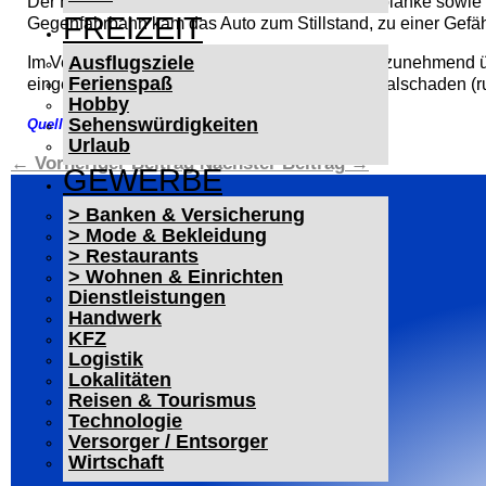
Der Honda drehte sich, krachte gegen die Leitplanke sowie 
FREIZEIT
Gegenfahrbahn kam das Auto zum Stillstand, zu einer Gefä
Ausflugsziele
Im Verlauf der Unfallaufnahme klagte die Frau zunehmend ü
Ferienspaß
eingeliefert wurde. An dem Honda entstand Totalschaden (ru
Hobby
Sehenswürdigkeiten
Quelle: Polizeipräsidium Mannheim
Urlaub
←
Vorheriger Beitrag
Nächster Beitrag
→
GEWERBE
> Banken & Versicherung
> Mode & Bekleidung
> Restaurants
> Wohnen & Einrichten
Dienstleistungen
Handwerk
KFZ
Logistik
Lokalitäten
Reisen & Tourismus
Technologie
Versorger / Entsorger
Wirtschaft