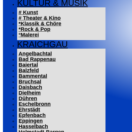
KULTUR & MUSIK
# Kunst
# Theater & Kino
*Klassik & Chöre
*Rock & Pop
°Malerei
KRAICHGAU
Angelbachtal
Bad Rappenau
Baiertal
Balzfeld
Bammental
Bruchsal
Daisbach
Dielheim
Dühren
Eschelbronn
Ehrstädt
Epfenbach
Eppingen
Hasselbach