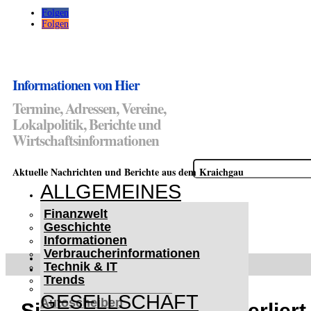
Folgen
Folgen
Informationen von Hier
Termine, Adressen, Vereine,
Lokalpolitik, Berichte und
Wirtschaftsinformationen
Suchen
Aktuelle Nachrichten und Berichte aus dem Kraichgau
nach:
ALLGEMEINES
Finanzwelt
Geschichte
Informationen
Verbraucherinformationen
WETTERWARNUNGEN
Technik & IT
WINTER IM KRAICHGAU
Trends
Lifehacks für vereiste
GESELLSCHAFT
Autoscheiben
Sinsheim: 34-Jährige verliert