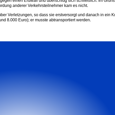
gegen einen Erdwall und überschlug sich schließlich. Im Grünst
hrdung anderer Verkehrsteilnehmer kam es nicht.
ber Verletzungen, so dass sie erstversorgt und danach in ein 
nd 8.000 Euro); er musste abtransportiert werden.