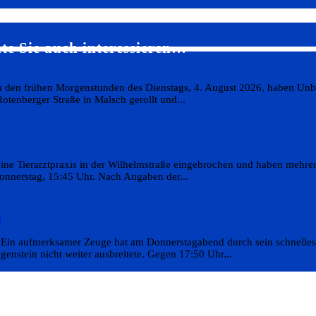
te Sie auch interessieren…
In den frühen Morgenstunden des Dienstags, 4. August 2026, haben Un
otenberger Straße in Malsch gerollt und...
 eine Tierarztpraxis in der Wilhelmstraße eingebrochen und haben mehr
Donnerstag, 15:45 Uhr. Nach Angaben der...
n
 Ein aufmerksamer Zeuge hat am Donnerstagabend durch sein schnelles
genstein nicht weiter ausbreitete. Gegen 17:50 Uhr...