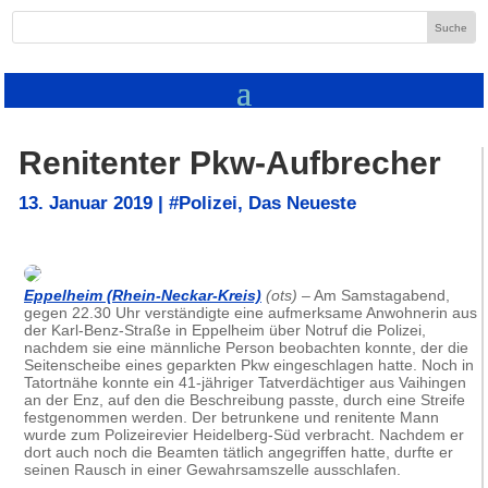
Renitenter Pkw-Aufbrecher
13. Januar 2019
|
#Polizei
,
Das Neueste
Eppelheim (Rhein-Neckar-Kreis)
(ots)
– Am Samstagabend,
gegen 22.30 Uhr verständigte eine aufmerksame Anwohnerin aus
der Karl-Benz-Straße in Eppelheim über Notruf die Polizei,
nachdem sie eine männliche Person beobachten konnte, der die
Seitenscheibe eines geparkten Pkw eingeschlagen hatte. Noch in
Tatortnähe konnte ein 41-jähriger Tatverdächtiger aus Vaihingen
an der Enz, auf den die Beschreibung passte, durch eine Streife
festgenommen werden. Der betrunkene und renitente Mann
wurde zum Polizeirevier Heidelberg-Süd verbracht. Nachdem er
dort auch noch die Beamten tätlich angegriffen hatte, durfte er
seinen Rausch in einer Gewahrsamszelle ausschlafen.