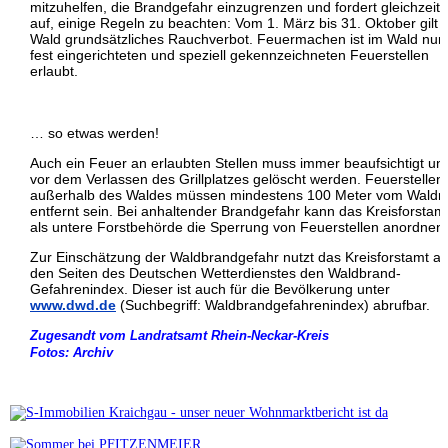
mitzuhelfen, die Brandgefahr einzugrenzen und fordert gleichzeiti
auf, einige Regeln zu beachten: Vom 1. März bis 31. Oktober gilt 
Wald grundsätzliches Rauchverbot. Feuermachen ist im Wald nur
fest eingerichteten und speziell gekennzeichneten Feuerstellen
erlaubt.
… so etwas werden!
Auch ein Feuer an erlaubten Stellen muss immer beaufsichtigt un
vor dem Verlassen des Grillplatzes gelöscht werden. Feuerstellen
außerhalb des Waldes müssen mindestens 100 Meter vom Waldr
entfernt sein. Bei anhaltender Brandgefahr kann das Kreisforstam
als untere Forstbehörde die Sperrung von Feuerstellen anordnen.
Zur Einschätzung der Waldbrandgefahr nutzt das Kreisforstamt au
den Seiten des Deutschen Wetterdienstes den Waldbrand-
Gefahrenindex. Dieser ist auch für die Bevölkerung unter
www.dwd.de
(Suchbegriff: Waldbrandgefahrenindex) abrufbar.
Zugesandt vom Landratsamt Rhein-Neckar-Kreis
Fotos: Archiv