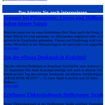
Das könnte Sie auch interessieren…
Sommer bei Pfitzenmeier: Fitness und Wellness
haben immer Saison
Manches passt nur zu einer bestimmten Zeit. Kurz nach der Ernte, v
einem Monat bis zum nächsten, an Jahreszeiten angepasst oder an da
persönliche Empfinden gebunden. Fitness und Ernährung wird von
vielen Menschen in der Metropolregion als saisonales Gut angesehen.
Weiterlesen
Tag des offenen Denkmals in Kraichtal
Tag des offenen Denkmals in Kraichtal: Geschichte zum Anfassen a
13. September Die Stadt Kraichtal beteiligt sich auch in diesem Jahr
bundesweiten Tag des offenen Denkmals. Im kleinen Jubiläumsjahr
„KRAICHTAL BLÜHT“ – 55 Jahre Stadt Kraichtal und 50 Jahre
Rathaus...
Weiterlesen
Eröffnung Elektroladepark Heilbronner Straße
Neuer Elektroladepark in der Heilbronner Straße eröffnet: Eppingen