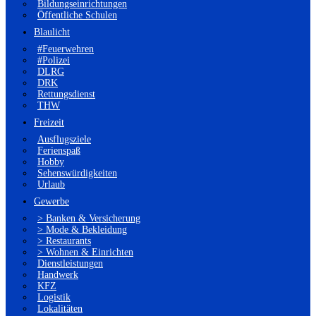
Bildungseinrichtungen
Öffentliche Schulen
Blaulicht
#Feuerwehren
#Polizei
DLRG
DRK
Rettungsdienst
THW
Freizeit
Ausflugsziele
Ferienspaß
Hobby
Sehenswürdigkeiten
Urlaub
Gewerbe
> Banken & Versicherung
> Mode & Bekleidung
> Restaurants
> Wohnen & Einrichten
Dienstleistungen
Handwerk
KFZ
Logistik
Lokalitäten