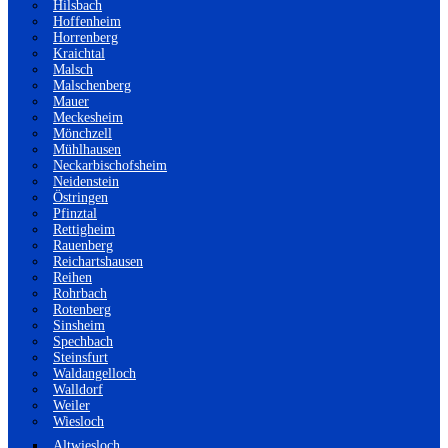
Hilsbach
Hoffenheim
Horrenberg
Kraichtal
Malsch
Malschenberg
Mauer
Meckesheim
Mönchzell
Mühlhausen
Neckarbischofsheim
Neidenstein
Östringen
Pfinztal
Rettigheim
Rauenberg
Reichartshausen
Reihen
Rohrbach
Rotenberg
Sinsheim
Spechbach
Steinsfurt
Waldangelloch
Walldorf
Weiler
Wiesloch
Altwiesloch