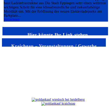
baut Ladeinfrastruktur aus Die Stadt Eppingen setzt einen weiteren
wichtigen Schritt für eine klimafreundliche und zukunftsfähige
Mobilität um. Mit der Eröffnung des neuen Elektroladeparks am
Parkplatz...
Weiterlesen
Hier könnte Ihr Link stehen
Kraichgau – Veranstaltungen / Gewerbe