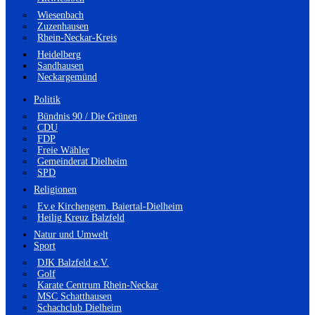
Wiesenbach
Zuzenhausen
Rhein-Neckar-Kreis
Heidelberg
Sandhausen
Neckargemünd
Politik
Bündnis 90 / Die Grünen
CDU
FDP
Freie Wähler
Gemeinderat Dielheim
SPD
Religionen
Ev.e Kirchengem. Baiertal-Dielheim
Heilig Kreuz Balzfeld
Natur und Umwelt
Sport
DJK Balzfeld e.V.
Golf
Karate Centrum Rhein-Neckar
MSC Schatthausen
Schachclub Dielheim