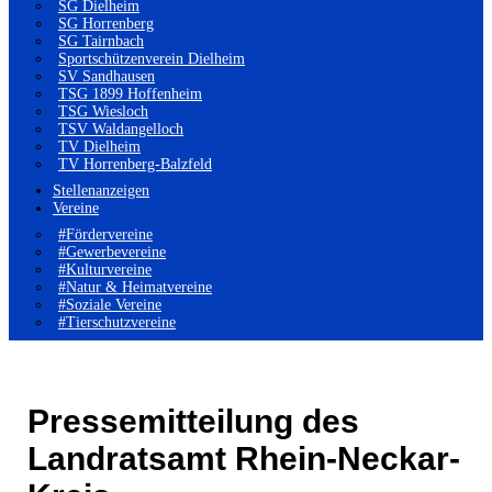
SG Dielheim
SG Horrenberg
SG Tairnbach
Sportschützenverein Dielheim
SV Sandhausen
TSG 1899 Hoffenheim
TSG Wiesloch
TSV Waldangelloch
TV Dielheim
TV Horrenberg-Balzfeld
Stellenanzeigen
Vereine
#Fördervereine
#Gewerbevereine
#Kulturvereine
#Natur & Heimatvereine
#Soziale Vereine
#Tierschutzvereine
Pressemitteilung des
Landratsamt Rhein-Neckar-