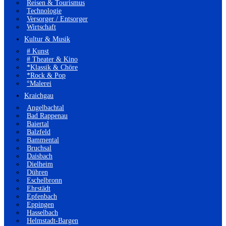
Reisen & Tourismus
Technologie
Versorger / Entsorger
Wirtschaft
Kultur & Musik
# Kunst
# Theater & Kino
*Klassik & Chöre
*Rock & Pop
°Malerei
Kraichgau
Angelbachtal
Bad Rappenau
Baiertal
Balzfeld
Bammental
Bruchsal
Daisbach
Dielheim
Dühren
Eschelbronn
Ehrstädt
Epfenbach
Eppingen
Hasselbach
Helmstadt-Bargen