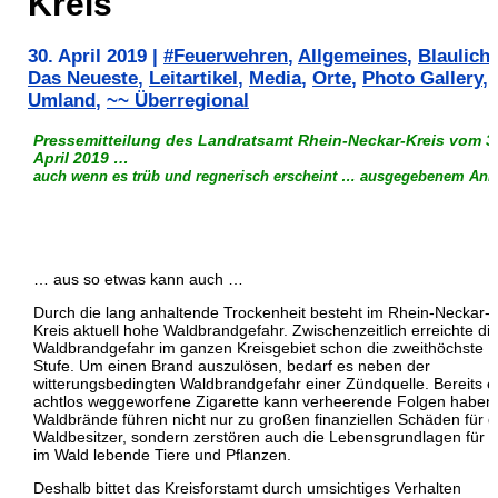
Kreis
30. April 2019
|
#Feuerwehren
,
Allgemeines
,
Blaulicht
Das Neueste
,
Leitartikel
,
Media
,
Orte
,
Photo Gallery
,
Umland
,
~~ Überregional
Pressemitteilung des Landratsamt Rhein-Neckar-Kreis vom 3
April 2019 …
auch wenn es trüb und regnerisch erscheint … ausgegebenem Anla
… aus so etwas kann auch …
Durch die lang anhaltende Trockenheit besteht im Rhein-Neckar-
Kreis aktuell hohe Waldbrandgefahr. Zwischenzeitlich erreichte di
Waldbrandgefahr im ganzen Kreisgebiet schon die zweithöchste
Stufe. Um einen Brand auszulösen, bedarf es neben der
witterungsbedingten Waldbrandgefahr einer Zündquelle. Bereits e
achtlos weggeworfene Zigarette kann verheerende Folgen haben
Waldbrände führen nicht nur zu großen finanziellen Schäden für d
Waldbesitzer, sondern zerstören auch die Lebensgrundlagen für v
im Wald lebende Tiere und Pflanzen.
Deshalb bittet das Kreisforstamt durch umsichtiges Verhalten