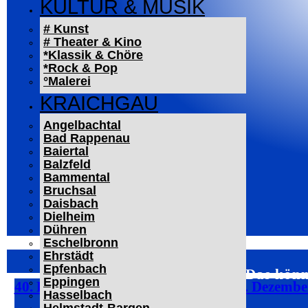
KULTUR & MUSIK
# Kunst
# Theater & Kino
*Klassik & Chöre
*Rock & Pop
°Malerei
KRAICHGAU
Angelbachtal
Bad Rappenau
Baiertal
Balzfeld
Bammental
Bruchsal
Daisbach
Dielheim
Dühren
Eschelbronn
Ehrstädt
Epfenbach
Das könn
Eppingen
40. Eppinger Weihnachtsmarkt am 5. Dezembe
Hasselbach