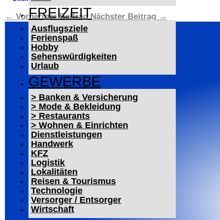
FREIZEIT
←
Vorheriger Beitrag
Nächster Beitrag
→
Ausflugsziele
Ferienspaß
Hobby
Sehenswürdigkeiten
Urlaub
GEWERBE
> Banken & Versicherung
> Mode & Bekleidung
> Restaurants
> Wohnen & Einrichten
Dienstleistungen
Handwerk
KFZ
Logistik
Lokalitäten
Reisen & Tourismus
Technologie
Versorger / Entsorger
Wirtschaft