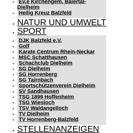
Ev.e Kirchengem. Baiertal-
Dielheim
Heilig Kreuz Balzfeld
NATUR UND UMWELT
SPORT
DJK Balzfeld e.V.
Golf
Karate Centrum Rhein-Neckar
MSC Schatthausen
Schachclub Dielheim
SG Dielheim
SG Horrenberg
SG Tairnbach
Sportschützenverein Dielheim
SV Sandhausen
TSG 1899 Hoffenheim
TSG Wiesloch
TSV Waldangelloch
TV Dielheim
TV Horrenberg-Balzfeld
STELLENANZEIGEN