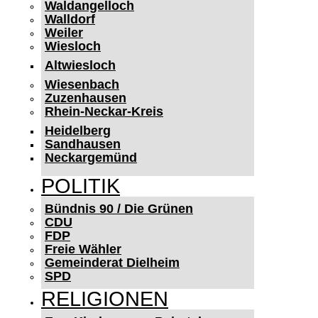
Waldangelloch
Walldorf
Weiler
Wiesloch
Altwiesloch
Wiesenbach
Zuzenhausen
Rhein-Neckar-Kreis
Heidelberg
Sandhausen
Neckargemünd
POLITIK
Bündnis 90 / Die Grünen
CDU
FDP
Freie Wähler
Gemeinderat Dielheim
SPD
RELIGIONEN