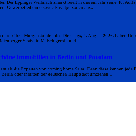
n Der Eppinger Weihnachtsmarkt feiert in diesem Jahr seine 40. Aufla
en, Gewerbetreibende sowie Privatpersonen aus...
In den frühen Morgenstunden des Dienstags, 4. August 2026, haben Un
otenberger Straße in Malsch gerollt und...
schöne Immobilien in Berlin und Potsdam
dam als die Experten von coming home Sales. Denn diese kennen jede E
 Berlin oder inmitten der deutschen Hauptstadt umziehen...