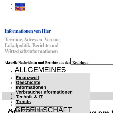
Folgen
Folgen
Informationen von Hier
Termine, Adressen, Vereine,
Lokalpolitik, Berichte und
Wirtschaftsinformationen
Suchen
Aktuelle Nachrichten und Berichte aus dem Kraichgau
nach:
ALLGEMEINES
Finanzwelt
Geschichte
Informationen
Verbraucherinformationen
WETTERWARNUNGEN
Technik & IT
WINTER IM KRAICHGAU
Trends
Lifehacks für vereiste
GESELLSCHAFT
Autoscheiben
Öffentliche Stadtführung am