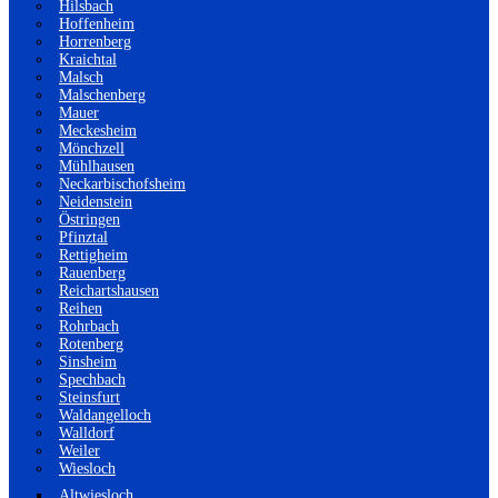
Hilsbach
Hoffenheim
Horrenberg
Kraichtal
Malsch
Malschenberg
Mauer
Meckesheim
Mönchzell
Mühlhausen
Neckarbischofsheim
Neidenstein
Östringen
Pfinztal
Rettigheim
Rauenberg
Reichartshausen
Reihen
Rohrbach
Rotenberg
Sinsheim
Spechbach
Steinsfurt
Waldangelloch
Walldorf
Weiler
Wiesloch
Altwiesloch