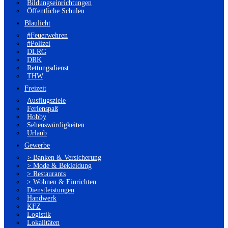
Bildungseinrichtungen
Öffentliche Schulen
Blaulicht
#Feuerwehren
#Polizei
DLRG
DRK
Rettungsdienst
THW
Freizeit
Ausflugsziele
Ferienspaß
Hobby
Sehenswürdigkeiten
Urlaub
Gewerbe
> Banken & Versicherung
> Mode & Bekleidung
> Restaurants
> Wohnen & Einrichten
Dienstleistungen
Handwerk
KFZ
Logistik
Lokalitäten