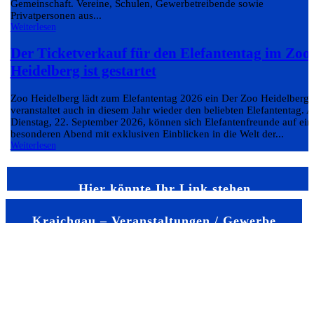
Gemeinschaft. Vereine, Schulen, Gewerbetreibende sowie
Privatpersonen aus...
Weiterlesen
Der Ticketverkauf für den Elefantentag im Zoo
Heidelberg ist gestartet
Zoo Heidelberg lädt zum Elefantentag 2026 ein Der Zoo Heidelberg
veranstaltet auch in diesem Jahr wieder den beliebten Elefantentag. 
Dienstag, 22. September 2026, können sich Elefantenfreunde auf ein
besonderen Abend mit exklusiven Einblicken in die Welt der...
Weiterlesen
Hier könnte Ihr Link stehen
Kraichgau – Veranstaltungen / Gewerbe