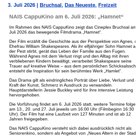
3. Juli 2026
|
Bruchsal
,
Das Neueste
,
Freizeit
NAIS CappuKino am 6. Juli 2026: „Hamnet“
Im Rahmen des NAIS CappuKino zeigt das Cineplex Bruchsal am 
Juli 2026 das bewegende Filmdrama „Hamnet“.
Der Film erzählt die Geschichte aus der Perspektive von Agnes, d
Ehefrau William Shakespeares. Als ihr elfjähriger Sohn Hamnet an
der Pest stirbt, gerät das Leben der Familie aus den Fugen.
Während Agnes mit dem Verlust ringt und den Alltag mit ihren
verbliebenen Kindern bewältigt, verarbeitet Shakespeare seine
Trauer auf kreative Weise – aus dem persönlichen Schicksalsschl
entsteht die Inspiration für sein berühmtes Werk „Hamlet“.
Das Drama gilt als eindringliches Porträt über Liebe, Verlust und d
Kraft der Kunst, Schmerz in Ausdruck zu verwandeln.
Hauptdarstellerin Jessie Buckley wird für ihre intensive Leistung
hervorgehoben.
Die Vorführung findet am 6. Juli 2026 statt, weitere Termine folgen
am 13., 20. und 27. Juli jeweils um 16:00 Uhr (Filmbeginn 16:30
Uhr). Der Film hat eine Laufzeit von 127 Minuten und ist ab 12
Jahren freigegeben.
Das NAIS CappuKino versteht sich dabei ausdrücklich nicht als
Seniorenkino, sondern als Angebot von „Neues Altern in der Stadt“