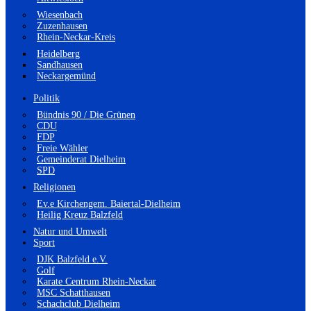
Wiesenbach
Zuzenhausen
Rhein-Neckar-Kreis
Heidelberg
Sandhausen
Neckargemünd
Politik
Bündnis 90 / Die Grünen
CDU
FDP
Freie Wähler
Gemeinderat Dielheim
SPD
Religionen
Ev.e Kirchengem. Baiertal-Dielheim
Heilig Kreuz Balzfeld
Natur und Umwelt
Sport
DJK Balzfeld e.V.
Golf
Karate Centrum Rhein-Neckar
MSC Schatthausen
Schachclub Dielheim