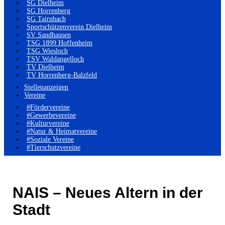
SG Dielheim
SG Horrenberg
SG Tairnbach
Sportschützenverein Dielheim
SV Sandhausen
TSG 1899 Hoffenheim
TSG Wiesloch
TSV Waldangelloch
TV Dielheim
TV Horrenberg-Balzfeld
Stellenanzeigen
Vereine
#Fördervereine
#Gewerbevereine
#Kulturvereine
#Natur & Heimatvereine
#Soziale Vereine
#Tierschutzvereine
NAIS – Neues Altern in der
Stadt