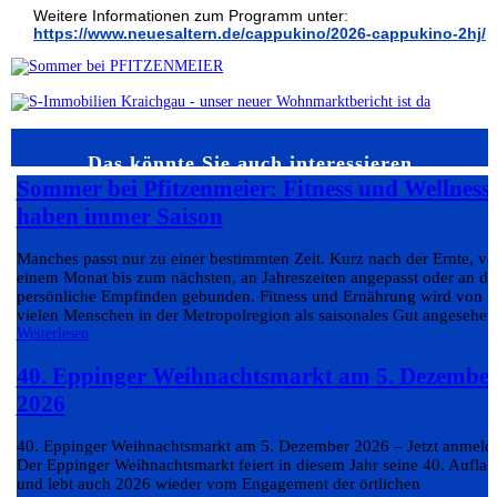
Weitere Informationen zum Programm unter:
https://www.neuesaltern.de/cappukino/2026-cappukino-2hj/
Das könnte Sie auch interessieren…
Sommer bei Pfitzenmeier: Fitness und Wellness
haben immer Saison
Manches passt nur zu einer bestimmten Zeit. Kurz nach der Ernte, v
einem Monat bis zum nächsten, an Jahreszeiten angepasst oder an da
persönliche Empfinden gebunden. Fitness und Ernährung wird von
vielen Menschen in der Metropolregion als saisonales Gut angesehen.
Weiterlesen
40. Eppinger Weihnachtsmarkt am 5. Dezembe
2026
40. Eppinger Weihnachtsmarkt am 5. Dezember 2026 – Jetzt anmeld
Der Eppinger Weihnachtsmarkt feiert in diesem Jahr seine 40. Auflag
und lebt auch 2026 wieder vom Engagement der örtlichen