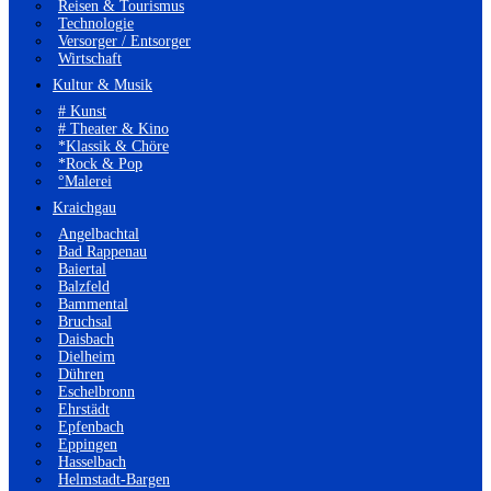
Reisen & Tourismus
Technologie
Versorger / Entsorger
Wirtschaft
Kultur & Musik
# Kunst
# Theater & Kino
*Klassik & Chöre
*Rock & Pop
°Malerei
Kraichgau
Angelbachtal
Bad Rappenau
Baiertal
Balzfeld
Bammental
Bruchsal
Daisbach
Dielheim
Dühren
Eschelbronn
Ehrstädt
Epfenbach
Eppingen
Hasselbach
Helmstadt-Bargen